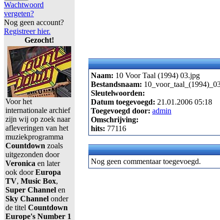
Wachtwoord
vergeten?
Nog geen account?
Registreer hier.
Gezocht!
Naam:
10 Voor Taal (1994) 03.jpg
Bestandsnaam:
10_voor_taal_(1994)_03
Sleutelwoorden:
Voor het
Datum toegevoegd:
21.01.2006 05:18
internationale archief
Toegevoegd door:
admin
zijn wij op zoek naar
Omschrijving:
afleveringen van het
hits:
77116
muziekprogramma
Countdown
zoals
uitgezonden door
Nog geen commentaar toegevoegd.
Veronica
en later
ook door
Europa
TV
,
Music Box
,
Super Channel
en
Sky Channel
onder
de titel
Countdown
Europe's Number 1