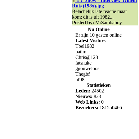
TV Show - Interview Willem
Ruis (198x).jpg
Belachelijk late reactie maar
kom; dit is uit 1982...
Posted by:
MrSambaboy
Nu Online
Er zijn 10 gasten online
Latest Visitors
Tbel1982
batim
Chris@123
fatsnake
ggouweloos
Thegbf
nf98
Statistieken
Leden:
24502
Nieuws:
823
Web Links:
0
Bezoekers:
181550466