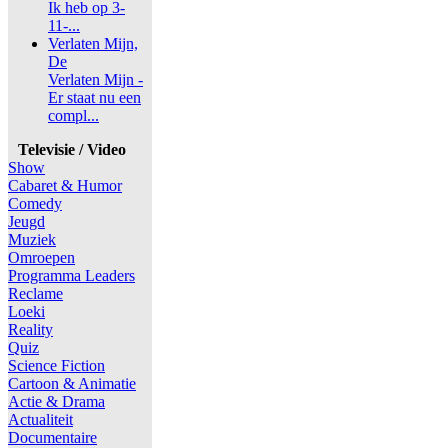
Ik heb op 3-
11-...
Verlaten Mijn,
De
Verlaten Mijn -
Er staat nu een
compl...
Televisie / Video
Show
Cabaret & Humor
Comedy
Jeugd
Muziek
Omroepen
Programma Leaders
Reclame
Loeki
Reality
Quiz
Science Fiction
Cartoon & Animatie
Actie & Drama
Actualiteit
Documentaire