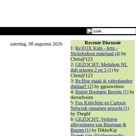
Recente Discussie
zaterdag, 08 augustus 2026
1:
Re:FOX Kids - Jetix -
Nickelodeon materiaal (4)
by
Chris@123
2:
GEZOCHT: Medabots NL
dub seizoen 2 en 3 (1)
by
Chris@123
3:
Re:Hoe maak ik videobanden
digitaal? (2)
by ggouweloos
4:
Huisje Boompje Beestje (1)
by
rkerseboom
5:
Fox Kids/Jetix en Cartoon
Network opnamen gezocht (1)
by Thegbf
6:
GEZOCHT: Verloren
afleveringen van Buurman &
Buurm (1)
by DikkeKip
Tweets van @videoenaudio