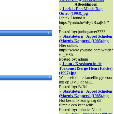
Afbeeldingen
Loeki - Een Mooie Dag
Outro (1993).jpg
I think I found it
https://youtu.be/bEjGBxajF4c?
si...
Posted by:
junhogamer3333
Staatsloterij - Appel Schieten
(Marnix Kappers) (1985).jpg
Hier online:
https://www.youtube.com/watch?
v=_VSha...
Posted by:
admin
Lotto - Krasloten in de
Toekomst (Serge Henri Falcke)
(1997).jpg
Wie heeft dit reclamefilmpje voor
mij op DVD of MP...
Posted by:
B.Tol
Staatsloterij - Appel Schieten
(Marnix Kappers) (1985).jpg
Hoi beste, ik zou graag dit
filmpje een keer wille...
Posted by:
John ter Voort