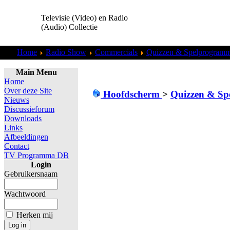
Televisie (Video) en Radio
(Audio) Collectie
Home
Radio Show
Commercials
Quizzen & Spelprogram
Main Menu
Home
Over deze Site
Hoofdscherm
>
Quizzen & S
Nieuws
Discussieforum
Downloads
Links
Afbeeldingen
Contact
TV Programma DB
Login
Gebruikersnaam
Wachtwoord
Herken mij