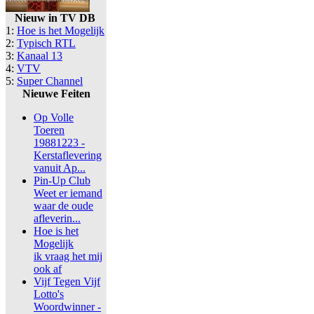
Nieuw in TV DB
1:
Hoe is het Mogelijk
2:
Typisch RTL
3:
Kanaal 13
4:
VTV
5:
Super Channel
Nieuwe Feiten
Op Volle
Toeren
19881223 -
Kerstaflevering
vanuit Ap...
Pin-Up Club
Weet er iemand
waar de oude
afleverin...
Hoe is het
Mogelijk
ik vraag het mij
ook af
Vijf Tegen Vijf
Lotto's
Woordwinner -