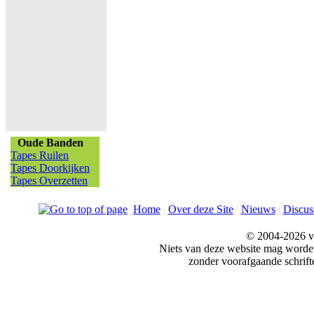
Oude Banden
Tapes Ruilen
Tapes Doorkijken
Tapes Overzetten
Home
|
Over deze Site
|
Nieuws
|
Discus
© 2004-2026 v
Niets van deze website mag word
zonder voorafgaande schrift