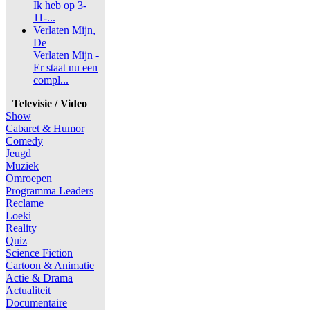
Ik heb op 3-
11-...
Verlaten Mijn,
De
Verlaten Mijn -
Er staat nu een
compl...
Televisie / Video
Show
Cabaret & Humor
Comedy
Jeugd
Muziek
Omroepen
Programma Leaders
Reclame
Loeki
Reality
Quiz
Science Fiction
Cartoon & Animatie
Actie & Drama
Actualiteit
Documentaire