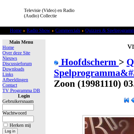
Televisie (Video) en Radio
(Audio) Collectie
Home
Radio Show
Commercials
Quizzen & Spelprogram
Main Menu
vr
Home
Over deze Site
Nieuws
Hoofdscherm
>
Q
Discussieforum
Downloads
Spelprogramma&#
Links
Afbeeldingen
Zoon (19981110) 03
Contact
TV Programma DB
Login
Gebruikersnaam
Wachtwoord
Herken mij