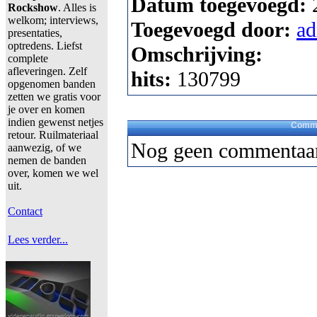
Datum toegevoegd:
Rockshow
. Alles is
welkom; interviews,
Toegevoegd door:
a
presentaties,
optredens. Liefst
Omschrijving:
complete
afleveringen. Zelf
hits:
130799
opgenomen banden
zetten we gratis voor
je over en komen
indien gewenst netjes
Comme
retour. Ruilmateriaal
Nog geen commentaar
aanwezig, of we
nemen de banden
over, komen we wel
uit.
Contact
Lees verder...