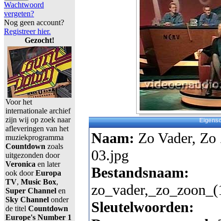
Wachtwoord
vergeten?
Nog geen account?
Registreer hier.
Gezocht!
Voor het
internationale archief
zijn wij op zoek naar
Eigens
afleveringen van het
Naam:
Zo Vader, Zo
muziekprogramma
Countdown
zoals
03.jpg
uitgezonden door
Veronica
en later
Bestandsnaam:
ook door
Europa
TV
,
Music Box
,
zo_vader,_zo_zoon_(
Super Channel
en
Sky Channel
onder
Sleutelwoorden:
de titel
Countdown
Europe's Number 1