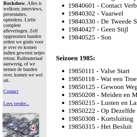
Rockshow
. Alles is
19840601 - Contact Ver
welkom; interviews,
19840302 - Vaarwel
presentaties,
optredens. Liefst
19840330 - De Tweede 
complete
19840427 - Geen Stijl
afleveringen. Zelf
19840525 - Son
opgenomen banden
zetten we gratis voor
je over en komen
indien gewenst netjes
Seizoen 1985:
retour. Ruilmateriaal
aanwezig, of we
nemen de banden
19850111 - Valse Start
over, komen we wel
19850118 - Wat een Tro
uit.
19850125 - Gewoon We
Contact
19850208 - Meiden en M
19850215 - Lusten en La
Lees verder...
19850222 - Op Dezelfde 
19850308 - Kortsluiting
19850315 - Het Besluit