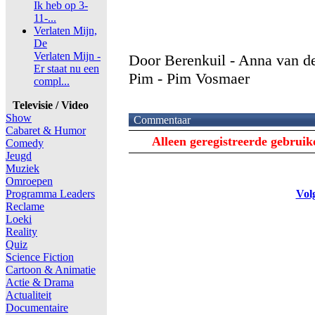
Ik heb op 3-
11-...
Verlaten Mijn,
De
Verlaten Mijn -
Door Berenkuil - Anna van de
Er staat nu een
Pim - Pim Vosmaer
compl...
Televisie / Video
Show
Commentaar
Cabaret & Humor
Alleen geregistreerde gebrui
Comedy
Jeugd
Muziek
Omroepen
Programma Leaders
Vol
Reclame
Loeki
Reality
Quiz
Science Fiction
Cartoon & Animatie
Actie & Drama
Actualiteit
Documentaire