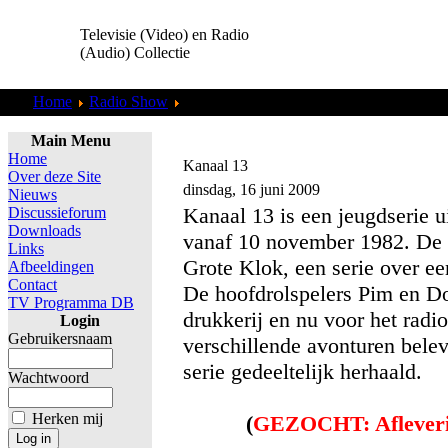
Televisie (Video) en Radio
(Audio) Collectie
Home
Radio Show
Commercials
Main Menu
Home
Kanaal 13
Over deze Site
dinsdag, 16 juni 2009
Nieuws
Kanaal 13 is een jeugdserie
Discussieforum
Downloads
vanaf 10 november 1982. De 
Links
Grote Klok, een serie over e
Afbeeldingen
Contact
De hoofdrolspelers Pim en Do
TV Programma DB
drukkerij en nu voor het radi
Login
Gebruikersnaam
verschillende avonturen bele
serie gedeeltelijk herhaald.
Wachtwoord
Herken mij
(
GEZOCHT: Aflever