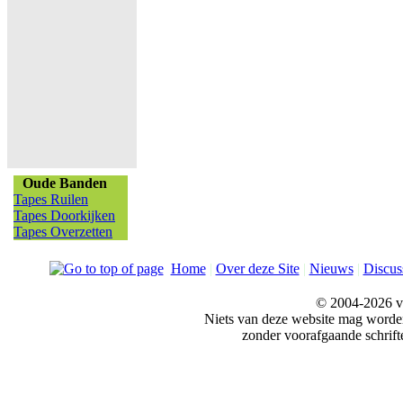
Oude Banden
Tapes Ruilen
Tapes Doorkijken
Tapes Overzetten
Home
|
Over deze Site
|
Nieuws
|
Discus
© 2004-2026 v
Niets van deze website mag word
zonder voorafgaande schrift