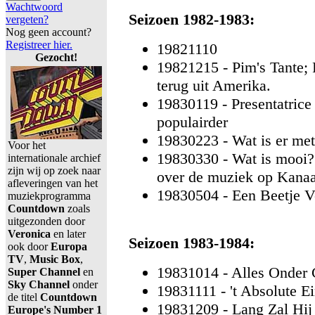
Wachtwoord
Seizoen 1982-1983:
vergeten?
Nog geen account?
Registreer hier.
19821110
Gezocht!
19821215 - Pim's Tante; 
terug uit Amerika.
19830119 - Presentatrice
populairder
19830223 - Wat is er me
Voor het
19830330 - Wat is mooi?
internationale archief
zijn wij op zoek naar
over de muziek op Kanaa
afleveringen van het
19830504 - Een Beetje Ve
muziekprogramma
Countdown
zoals
uitgezonden door
Veronica
en later
Seizoen 1983-1984:
ook door
Europa
TV
,
Music Box
,
19831014 - Alles Onder 
Super Channel
en
Sky Channel
onder
19831111 - 't Absolute E
de titel
Countdown
19831209 - Lang Zal Hij
Europe's Number 1