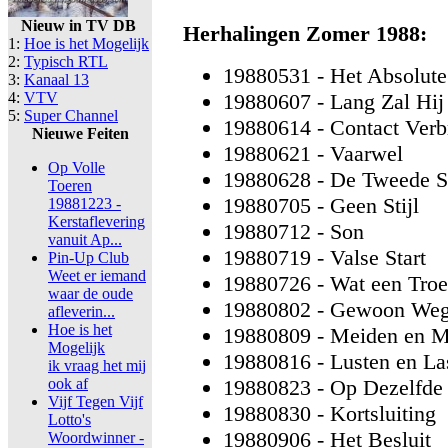
Nieuw in TV DB
Herhalingen Zomer 1988:
1:
Hoe is het Mogelijk
2:
Typisch RTL
19880531 - Het Absolute
3:
Kanaal 13
4:
VTV
19880607 - Lang Zal Hij
5:
Super Channel
19880614 - Contact Ver
Nieuwe Feiten
19880621 - Vaarwel
Op Volle
19880628 - De Tweede 
Toeren
19880705 - Geen Stijl
19881223 -
Kerstaflevering
19880712 - Son
vanuit Ap...
19880719 - Valse Start
Pin-Up Club
Weet er iemand
19880726 - Wat een Tro
waar de oude
19880802 - Gewoon We
afleverin...
Hoe is het
19880809 - Meiden en M
Mogelijk
19880816 - Lusten en La
ik vraag het mij
ook af
19880823 - Op Dezelfde 
Vijf Tegen Vijf
19880830 - Kortsluiting
Lotto's
19880906 - Het Besluit
Woordwinner -