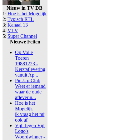
Nieuw in TV DB
1:
Hoe is het Mogelijk
2:
Typisch RTL
3:
Kanaal 13
4:
VTV
5:
Super Channel
Nieuwe Feiten
Op Volle
Toeren
19881223 -
Kerstaflevering
vanuit Ap...
Pin-Up Club
Weet er iemand
waar de oude
afleverin...
Hoe is het
Mogelijk
ik vraag het mij
ook af
Vijf Tegen Vijf
Lotto's
Woordwinner -