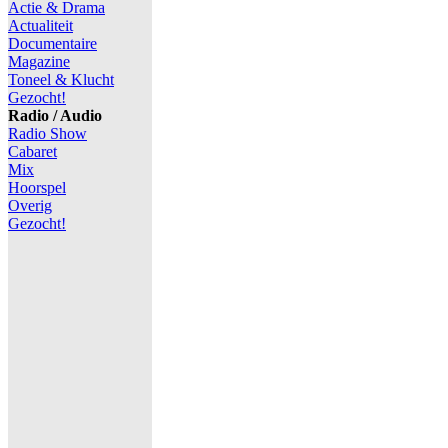
Actie & Drama
Actualiteit
Documentaire
Magazine
Toneel & Klucht
Gezocht!
Radio / Audio
Radio Show
Cabaret
Mix
Hoorspel
Overig
Gezocht!