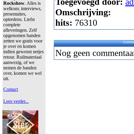
Toegevoegd door:
a
Rockshow
. Alles is
welkom; interviews,
Omschrijving:
presentaties,
optredens. Liefst
hits:
76310
complete
afleveringen. Zelf
opgenomen banden
zetten we gratis voor
Comme
je over en komen
Nog geen commentaar
indien gewenst netjes
retour. Ruilmateriaal
aanwezig, of we
nemen de banden
over, komen we wel
uit.
Contact
Lees verder...