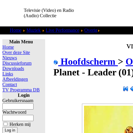
Televisie (Video) en Radio
(Audio) Collectie
Home
Muziek
Live Performance
Overig
Animal Planet - 
Main Menu
vr
Home
Over deze Site
Nieuws
Hoofdscherm
>
O
Discussieforum
Downloads
Planet - Leader (01
Links
Afbeeldingen
Contact
TV Programma DB
Login
Gebruikersnaam
Wachtwoord
Herken mij