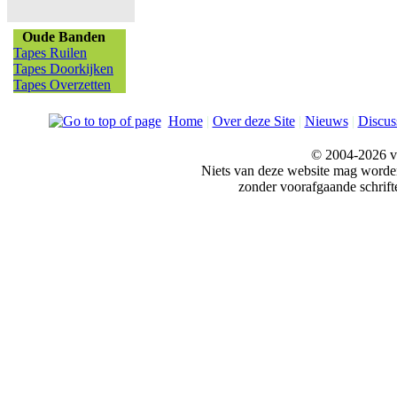
Oude Banden
Tapes Ruilen
Tapes Doorkijken
Tapes Overzetten
Home
|
Over deze Site
|
Nieuws
|
Discus
© 2004-2026 v
Niets van deze website mag word
zonder voorafgaande schrift