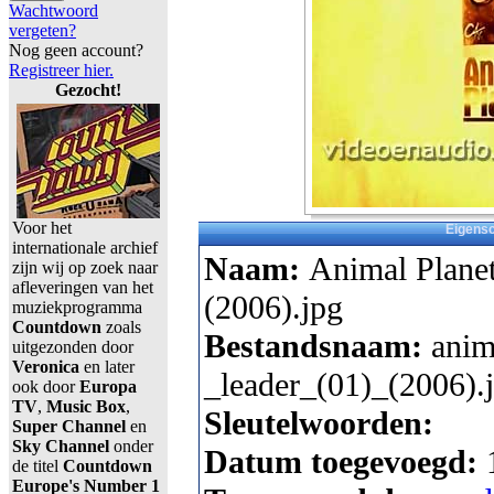
Wachtwoord
vergeten?
Nog geen account?
Registreer hier.
Gezocht!
Voor het
Eigens
internationale archief
Naam:
Animal Planet
zijn wij op zoek naar
afleveringen van het
(2006).jpg
muziekprogramma
Countdown
zoals
Bestandsnaam:
anim
uitgezonden door
Veronica
en later
_leader_(01)_(2006).
ook door
Europa
TV
,
Music Box
,
Sleutelwoorden:
Super Channel
en
Sky Channel
onder
Datum toegevoegd:
de titel
Countdown
Europe's Number 1