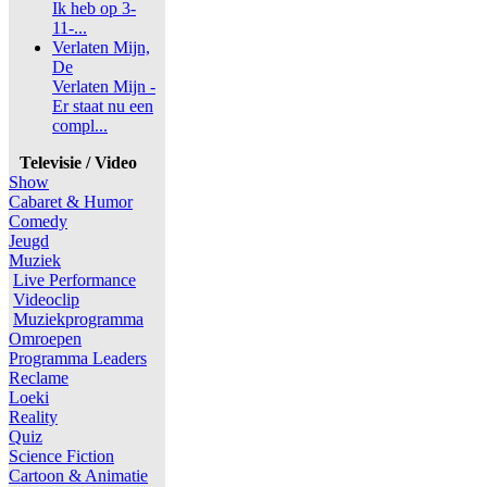
Ik heb op 3-
11-...
Verlaten Mijn,
De
Verlaten Mijn -
Er staat nu een
compl...
Televisie / Video
Show
Cabaret & Humor
Comedy
Jeugd
Muziek
Live Performance
Videoclip
Muziekprogramma
Omroepen
Programma Leaders
Reclame
Loeki
Reality
Quiz
Science Fiction
Cartoon & Animatie