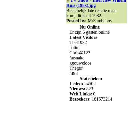
TV Show - Interview Willem
Ruis (198x).jpg
Belachelijk late reactie maar
kom; dit is uit 1982...
Posted by:
MrSambaboy
Nu Online
Er zijn 5 gasten online
Latest Visitors
Tbel1982
batim
Chris@123
fatsnake
ggouweloos
Thegbf
nf98
Statistieken
Leden:
24502
Nieuws:
823
Web Links:
0
Bezoekers:
181673214