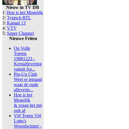
Nieuw in TV DB
1:
Hoe is het Mogelijk
2:
Typisch RTL
3:
Kanaal 13
4:
VTV
5:
Super Channel
Nieuwe Feiten
Op Volle
Toeren
19881223 -
Kerstaflevering
vanuit Ap...
Pin-Up Club
Weet er iemand
waar de oude
afleverin...
Hoe is het
Mogelijk
ik vraag het mij
ook af
Vijf Tegen Vijf
Lotto's
Woordwinner -