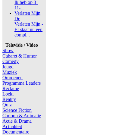
Ik heb op 3-
11-...
Verlaten Mijn,
De
Verlaten Mijn -
Er staat nu een
compl...
Televisie / Video
Show
Cabaret & Humor
Comedy
Jeugd
Muziek
Omroepen
Programma Leaders
Reclame
Loeki
Reality
Quiz
Science Fiction
Cartoon & Animatie
Actie & Drama
Actualiteit
Documentaire