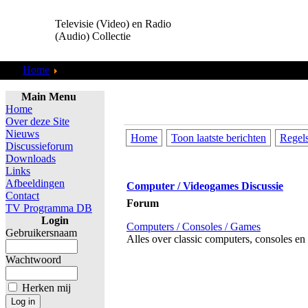
Televisie (Video) en Radio
(Audio) Collectie
Home
Discussieforum
Main Menu
Home
Over deze Site
Nieuws
Home
Toon laatste berichten
Regel
Discussieforum
Downloads
Links
Afbeeldingen
Computer / Videogames Discussie
Contact
Forum
TV Programma DB
Login
Computers / Consoles / Games
Gebruikersnaam
Alles over classic computers, consoles en
Wachtwoord
Herken mij