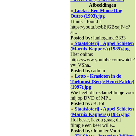
Afbeeldingen
Loeki - Een Mooie Dag
Outro (1993).jpg
I think I found it
https://youtu.be/bEjGBxajF4c?
si...
Posted by:
junhogamer3333
Staatsloterij - Appel Schieten
(Marnix Kappers) (1985).jpg
Hier online:
https://www.youtube.com/watch?
v=_VSha...
Posted by:
admin
Lotto - Krasloten in de
Toekomst (Serge Henri Falcke)
(1997).jpg
Wie heeft dit reclamefilmpje voor
mij op DVD of MP...
Posted by:
B.Tol
Staatsloterij - Appel Schieten
(Marnix Kappers) (1985).jpg
Hoi beste, ik zou graag dit
filmpje een keer wille...
Posted by:
John ter Voort