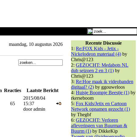
Recente Discussie
maandag, 10 augustus 2026
1:
Re:FOX Kids - Jetix -
Nickelodeon materiaal (4)
by
Chris@123
2:
GEZOCHT: Medabots NL
dub seizoen 2 en 3 (1)
by
Chris@123
3:
Re:Hoe maak ik videobanden
digitaal? (2)
by ggouweloos
n
Reacties
Laatste Bericht
4:
Huisje Boompje Beestje (1)
by
2015/08/04
rkerseboom
65
15:37
5:
Fox Kids/Jetix en Cartoon
door admin
Network opnamen gezocht (1)
by Thegbf
6:
GEZOCHT: Verloren
afleveringen van Buurman &
Buurm (1)
by DikkeKip
Tweets van @videoenaudio