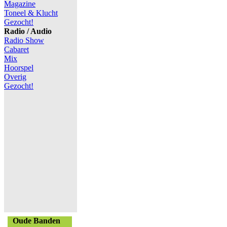
Magazine
Toneel & Klucht
Gezocht!
Radio / Audio
Radio Show
Cabaret
Mix
Hoorspel
Overig
Gezocht!
Oude Banden