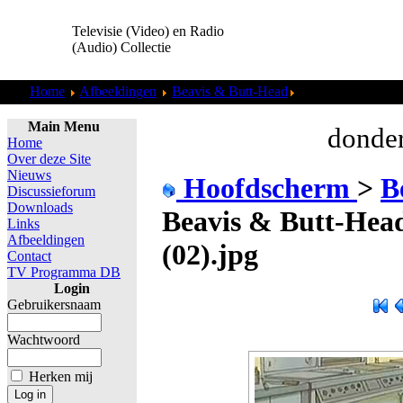
Televisie (Video) en Radio
(Audio) Collectie
Home
Afbeeldingen
Beavis & Butt-Head
Beavis & Butt-Hea
Main Menu
donder
Home
Over deze Site
Nieuws
Hoofdscherm
>
B
Discussieforum
Downloads
Beavis & Butt-Head
Links
Afbeeldingen
(02).jpg
Contact
TV Programma DB
Login
Gebruikersnaam
Wachtwoord
Herken mij