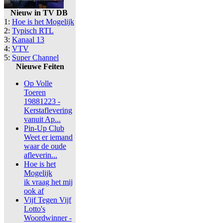
Nieuw in TV DB
1:
Hoe is het Mogelijk
2:
Typisch RTL
3:
Kanaal 13
4:
VTV
5:
Super Channel
Nieuwe Feiten
Op Volle
Toeren
19881223 -
Kerstaflevering
vanuit Ap...
Pin-Up Club
Weet er iemand
waar de oude
afleverin...
Hoe is het
Mogelijk
ik vraag het mij
ook af
Vijf Tegen Vijf
Lotto's
Woordwinner -