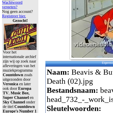
Wachtwoord
vergeten?
Nog geen account?
Registreer hier.
Gezocht!
Voor het
internationale archief
zijn wij op zoek naar
Eigens
afleveringen van het
Naam:
Beavis & But
muziekprogramma
Countdown
zoals
Death (02).jpg
uitgezonden door
Veronica
en later
Bestandsnaam:
bea
ook door
Europa
TV
,
Music Box
,
head_732_-_work_is
Super Channel
en
Sky Channel
onder
Sleutelwoorden:
de titel
Countdown
Europe's Number 1