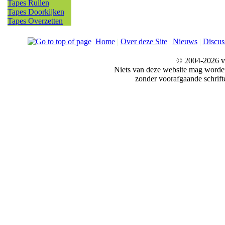
Tapes Ruilen
Tapes Doorkijken
Tapes Overzetten
Home
|
Over deze Site
|
Nieuws
|
Discus
© 2004-2026 v
Niets van deze website mag word
zonder voorafgaande schrift