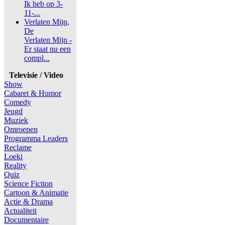
Ik heb op 3-
11-...
Verlaten Mijn,
De
Verlaten Mijn -
Er staat nu een
compl...
Televisie / Video
Show
Cabaret & Humor
Comedy
Jeugd
Muziek
Omroepen
Programma Leaders
Reclame
Loeki
Reality
Quiz
Science Fiction
Cartoon & Animatie
Actie & Drama
Actualiteit
Documentaire