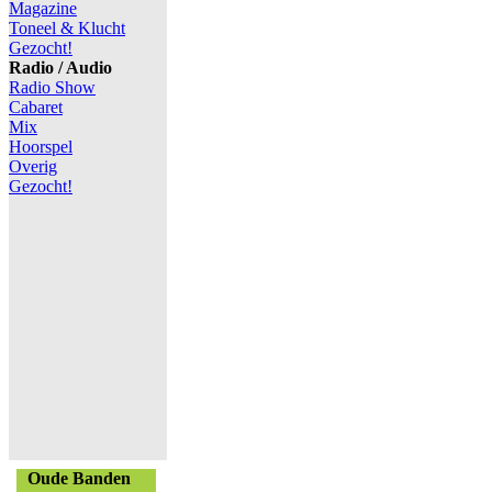
Magazine
Toneel & Klucht
Gezocht!
Radio / Audio
Radio Show
Cabaret
Mix
Hoorspel
Overig
Gezocht!
Oude Banden