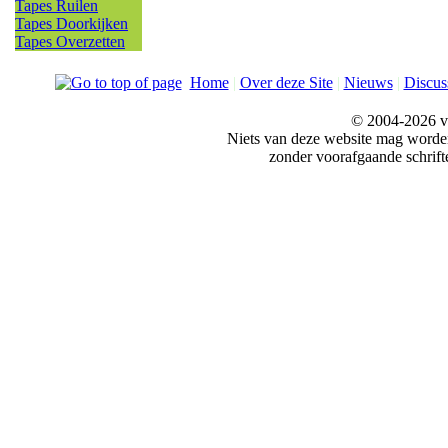
Tapes Ruilen
Tapes Doorkijken
Tapes Overzetten
Home
|
Over deze Site
|
Nieuws
|
Discus
© 2004-2026 v
Niets van deze website mag word
zonder voorafgaande schrift