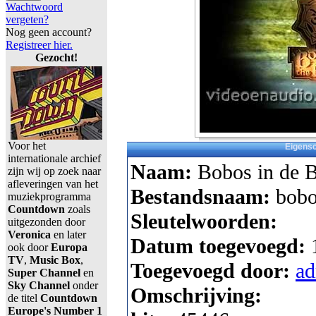
Wachtwoord
vergeten?
Nog geen account?
Registreer hier.
Gezocht!
Voor het
Eigens
internationale archief
Naam:
Bobos in de 
zijn wij op zoek naar
afleveringen van het
Bestandsnaam:
bobo
muziekprogramma
Countdown
zoals
Sleutelwoorden:
uitgezonden door
Veronica
en later
Datum toegevoegd:
ook door
Europa
TV
,
Music Box
,
Toegevoegd door:
a
Super Channel
en
Sky Channel
onder
Omschrijving:
de titel
Countdown
Europe's Number 1