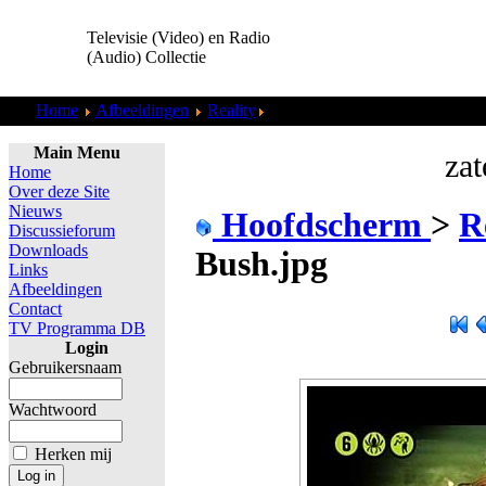
Televisie (Video) en Radio
(Audio) Collectie
Home
Afbeeldingen
Reality
Bobos in de Bush.jpg
Main Menu
zat
Home
Over deze Site
Nieuws
Hoofdscherm
>
R
Discussieforum
Downloads
Bush.jpg
Links
Afbeeldingen
Contact
TV Programma DB
Login
Gebruikersnaam
Wachtwoord
Herken mij