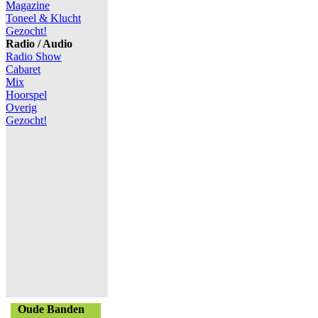
Magazine
Toneel & Klucht
Gezocht!
Radio / Audio
Radio Show
Cabaret
Mix
Hoorspel
Overig
Gezocht!
Oude Banden