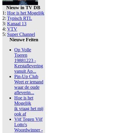
Nieuw in TV DB
1:
Hoe is het Mogelijk
2:
Typisch RTL
3:
Kanaal 13
4:
VTV
5:
Super Channel
Nieuwe Feiten
Op Volle
Toeren
19881223 -
Kerstaflevering
vanuit Ap...
Pin-Up Club
Weet er iemand
waar de oude
afleverin...
Hoe is het
Mogelijk
ik vraag het mij
ook af
Vijf Tegen Vijf
Lotto's
Woordwinner -