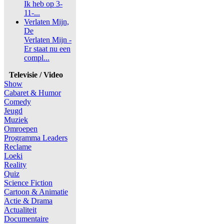
Ik heb op 3-
11-...
Verlaten Mijn,
De
Verlaten Mijn -
Er staat nu een
compl...
Televisie / Video
Show
Cabaret & Humor
Comedy
Jeugd
Muziek
Omroepen
Programma Leaders
Reclame
Loeki
Reality
Quiz
Science Fiction
Cartoon & Animatie
Actie & Drama
Actualiteit
Documentaire