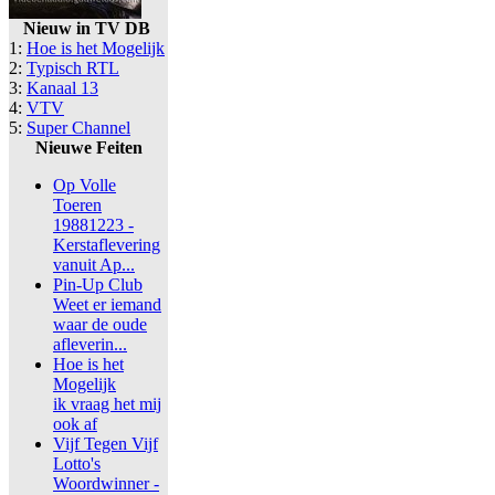
Nieuw in TV DB
1:
Hoe is het Mogelijk
2:
Typisch RTL
3:
Kanaal 13
4:
VTV
5:
Super Channel
Nieuwe Feiten
Op Volle
Toeren
19881223 -
Kerstaflevering
vanuit Ap...
Pin-Up Club
Weet er iemand
waar de oude
afleverin...
Hoe is het
Mogelijk
ik vraag het mij
ook af
Vijf Tegen Vijf
Lotto's
Woordwinner -