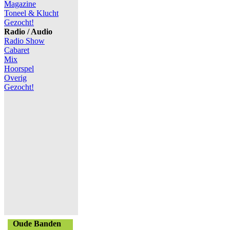
Magazine
Toneel & Klucht
Gezocht!
Radio / Audio
Radio Show
Cabaret
Mix
Hoorspel
Overig
Gezocht!
Oude Banden