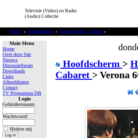
Televisie (Video) en Radio
(Audio) Collectie
Home
Afbeeldingen
Humor, Satire, Cabaret
Verona 608 (19
Main Menu
donde
Home
Over deze Site
Nieuws
Hoofdscherm
>
H
Discussieforum
Downloads
Cabaret
>
Verona 6
Links
Afbeeldingen
Contact
TV Programma DB
Login
Gebruikersnaam
Wachtwoord
Herken mij