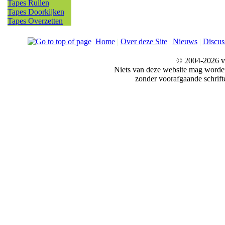
Tapes Ruilen
Tapes Doorkijken
Tapes Overzetten
Home
|
Over deze Site
|
Nieuws
|
Discus
© 2004-2026 v
Niets van deze website mag word
zonder voorafgaande schrift