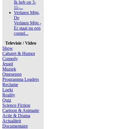
Ik heb op 3-
11-...
Verlaten Mijn,
De
Verlaten Mijn -
Er staat nu een
compl...
Televisie / Video
Show
Cabaret & Humor
Comedy
Jeugd
Muziek
Omroepen
Programma Leaders
Reclame
Loeki
Reality
Quiz
Science Fiction
Cartoon & Animatie
Actie & Drama
Actualiteit
Documentaire