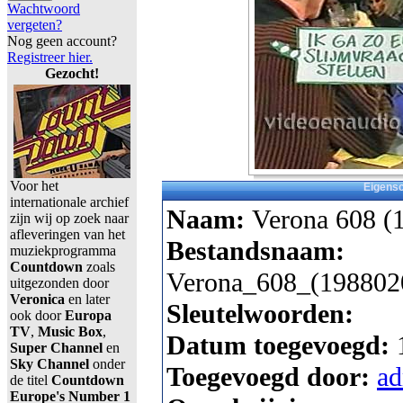
Wachtwoord
vergeten?
Nog geen account?
Registreer hier.
Gezocht!
Voor het
Eigens
internationale archief
Naam:
Verona 608 (
zijn wij op zoek naar
afleveringen van het
Bestandsnaam:
muziekprogramma
Countdown
zoals
Verona_608_(198802
uitgezonden door
Veronica
en later
Sleutelwoorden:
ook door
Europa
TV
,
Music Box
,
Datum toegevoegd:
Super Channel
en
Sky Channel
onder
Toegevoegd door:
a
de titel
Countdown
Europe's Number 1