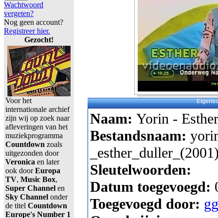
Wachtwoord
vergeten?
Nog geen account?
Registreer hier.
Gezocht!
Voor het
Eigens
internationale archief
Naam:
Yorin - Esthe
zijn wij op zoek naar
afleveringen van het
Bestandsnaam:
yori
muziekprogramma
Countdown
zoals
_esther_duller_(2001)
uitgezonden door
Veronica
en later
Sleutelwoorden:
ook door
Europa
TV
,
Music Box
,
Datum toegevoegd:
Super Channel
en
Sky Channel
onder
Toegevoegd door:
gg
de titel
Countdown
Europe's Number 1