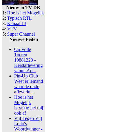
Nieuw in TV DB
1:
Hoe is het Mogelijk
2:
Typisch RTL
3:
Kanaal 13
4:
VTV
5:
Super Channel
Nieuwe Feiten
Op Volle
Toeren
19881223 -
Kerstaflevering
vanuit Ap...
Pin-Up Club
Weet er iemand
waar de oude
afleverin...
Hoe is het
Mogelijk
ik vraag het mij
ook af
Vijf Tegen Vijf
Lotto's
Woordwinner -