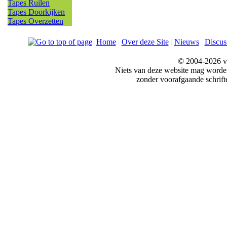
Tapes Ruilen
Tapes Doorkijken
Tapes Overzetten
Home
|
Over deze Site
|
Nieuws
|
Discus
© 2004-2026 v
Niets van deze website mag word
zonder voorafgaande schrift