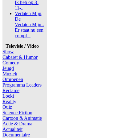
Ik heb op 3-
11-...
Verlaten Mijn,
De
Verlaten Mijn -
Er staat nu een
compl...
Televisie / Video
Show
Cabaret & Humor
Comedy
Jeugd
Muziek
Omroepen
Programma Leaders
Reclame
Loeki
Reality
Quiz
Science Fiction
Cartoon & Animatie
Actie & Drama
Actualiteit
Documentaire