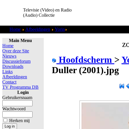
Televisie (Video) en Radio
(Audio) Collectie
Home
Afbeeldingen
Yorin
Yorin - Esther Duller (2001).jpg
Main Menu
zo
Home
Over deze Site
Nieuws
Hoofdscherm
>
Y
Discussieforum
Downloads
Duller (2001).jpg
Links
Afbeeldingen
Contact
TV Programma DB
Login
Gebruikersnaam
Wachtwoord
Herken mij