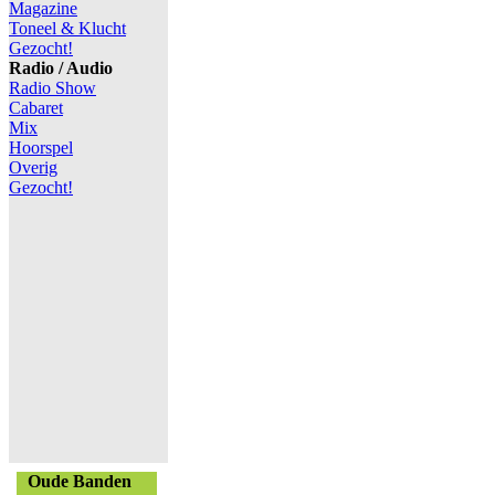
Magazine
Toneel & Klucht
Gezocht!
Radio / Audio
Radio Show
Cabaret
Mix
Hoorspel
Overig
Gezocht!
Oude Banden