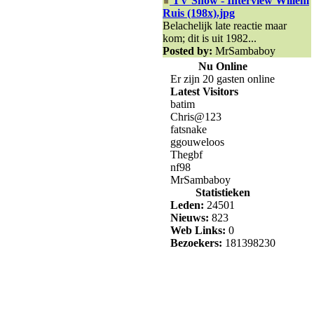
TV Show - Interview Willem
Ruis (198x).jpg
Belachelijk late reactie maar
kom; dit is uit 1982...
Posted by:
MrSambaboy
Nu Online
Er zijn 20 gasten online
Latest Visitors
batim
Chris@123
fatsnake
ggouweloos
Thegbf
nf98
MrSambaboy
Statistieken
Leden:
24501
Nieuws:
823
Web Links:
0
Bezoekers:
181398230