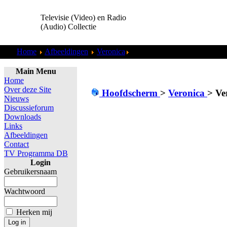
Televisie (Video) en Radio
(Audio) Collectie
Home
Afbeeldingen
Veronica
Veronica - Prettige Feestdage
Main Menu
Home
Over deze Site
Hoofdscherm
>
Veronica
>
Ve
Nieuws
Discussieforum
Downloads
Links
Afbeeldingen
Contact
TV Programma DB
Login
Gebruikersnaam
Wachtwoord
Herken mij