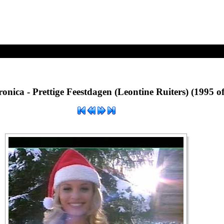
n (Leontine Ruiters) (1995 of 1996).jpg
ronica - Prettige Feestdagen (Leontine Ruiters) (1995 o