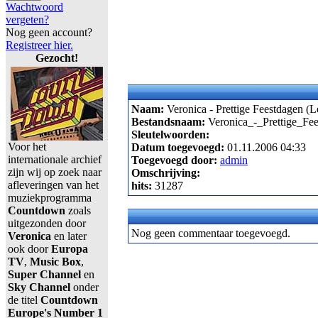
Wachtwoord
vergeten?
Nog geen account?
Registreer hier.
Gezocht!
Naam:
Veronica - Prettige Feestdagen (L
Bestandsnaam:
Veronica_-_Prettige_Fe
Sleutelwoorden:
Voor het
Datum toegevoegd:
01.11.2006 04:33
internationale archief
Toegevoegd door:
admin
zijn wij op zoek naar
Omschrijving:
afleveringen van het
hits:
31287
muziekprogramma
Countdown
zoals
uitgezonden door
Nog geen commentaar toegevoegd.
Veronica
en later
ook door
Europa
TV
,
Music Box
,
Super Channel
en
Sky Channel
onder
de titel
Countdown
Europe's Number 1