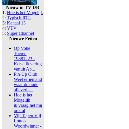
Nieuw in TV DB
1:
Hoe is het Mogelijk
2:
Typisch RTL
3:
Kanaal 13
4:
VTV
5:
Super Channel
Nieuwe Feiten
Op Volle
Toeren
19881223 -
Kerstaflevering
vanuit Ap...
Pin-Up Club
Weet er iemand
waar de oude
afleverin...
Hoe is het
Mogelijk
ik vraag het mij
ook af
Vijf Tegen Vijf
Lotto's
Woordwinner -