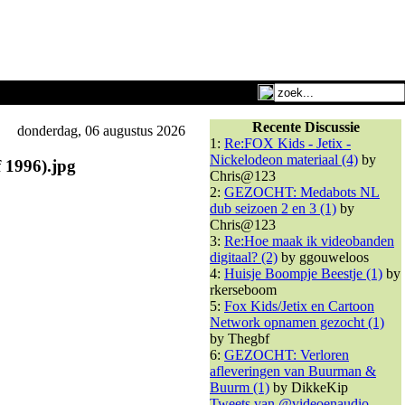
Recente Discussie
donderdag, 06 augustus 2026
1:
Re:FOX Kids - Jetix -
Nickelodeon materiaal (4)
by
f 1996).jpg
Chris@123
2:
GEZOCHT: Medabots NL
dub seizoen 2 en 3 (1)
by
Chris@123
3:
Re:Hoe maak ik videobanden
digitaal? (2)
by ggouweloos
4:
Huisje Boompje Beestje (1)
by
rkerseboom
5:
Fox Kids/Jetix en Cartoon
Network opnamen gezocht (1)
by Thegbf
6:
GEZOCHT: Verloren
afleveringen van Buurman &
Buurm (1)
by DikkeKip
Tweets van @videoenaudio