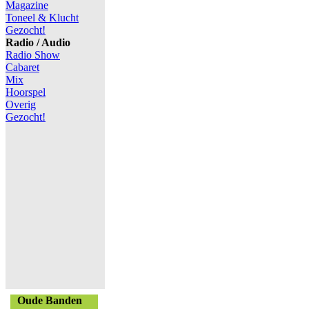
Magazine
Toneel & Klucht
Gezocht!
Radio / Audio
Radio Show
Cabaret
Mix
Hoorspel
Overig
Gezocht!
Oude Banden