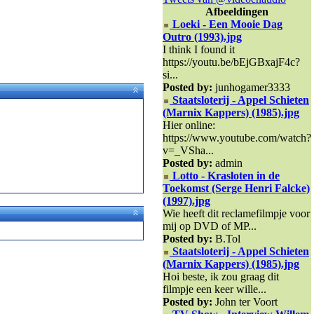
Afbeeldingen
Loeki - Een Mooie Dag
Outro (1993).jpg
I think I found it
https://youtu.be/bEjGBxajF4c?
si...
Posted by:
junhogamer3333
Staatsloterij - Appel Schieten
(Marnix Kappers) (1985).jpg
Hier online:
https://www.youtube.com/watch?
v=_VSha...
Posted by:
admin
Lotto - Krasloten in de
Toekomst (Serge Henri Falcke)
(1997).jpg
Wie heeft dit reclamefilmpje voor
mij op DVD of MP...
Posted by:
B.Tol
Staatsloterij - Appel Schieten
(Marnix Kappers) (1985).jpg
Hoi beste, ik zou graag dit
filmpje een keer wille...
Posted by:
John ter Voort