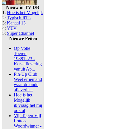
Nieuw in TV DB
1:
Hoe is het Mogelijk
2:
Typisch RTL
3:
Kanaal 13
4:
VTV
5:
Super Channel
Nieuwe Feiten
Op Volle
Toeren
19881223 -
Kerstaflevering
vanuit Ap...
Pin-Up Club
Weet er iemand
waar de oude
afleverin...
Hoe is het
Mogelijk
ik vraag het mij
ook af
Vijf Tegen Vijf
Lotto's
Woordwinner -