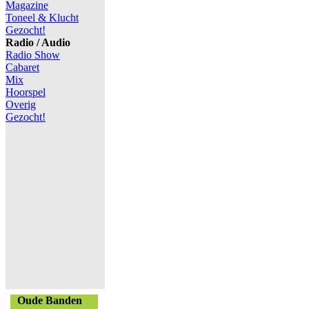
Magazine
Toneel & Klucht
Gezocht!
Radio / Audio
Radio Show
Cabaret
Mix
Hoorspel
Overig
Gezocht!
Oude Banden