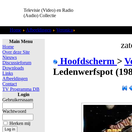
Televisie (Video) en Radio
(Audio) Collectie
Home
Afbeeldingen
Veronica
Veronica - Ledenwerfspot (1
Main Menu
zat
Home
Over deze Site
Nieuws
Hoofdscherm
>
V
Discussieforum
Downloads
Ledenwerfspot (198
Links
Afbeeldingen
Contact
TV Programma DB
Login
Gebruikersnaam
Wachtwoord
Herken mij