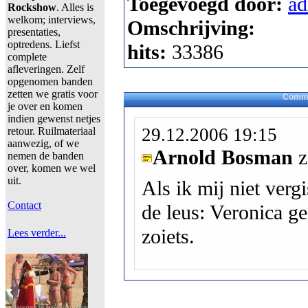
Toegevoegd door:
a
Rockshow
. Alles is
welkom; interviews,
Omschrijving:
presentaties,
optredens. Liefst
hits:
33386
complete
afleveringen. Zelf
opgenomen banden
zetten we gratis voor
Comme
je over en komen
indien gewenst netjes
29.12.2006 19:15
retour. Ruilmateriaal
aanwezig, of we
Arnold Bosman
z
nemen de banden
over, komen we wel
uit.
Als ik mij niet verg
Contact
de leus: Veronica ge
zoiets.
Lees verder...