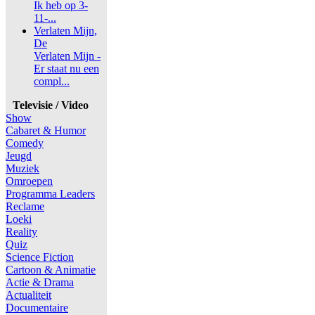
Ik heb op 3-
11-...
Verlaten Mijn,
De
Verlaten Mijn -
Er staat nu een
compl...
Televisie / Video
Show
Cabaret & Humor
Comedy
Jeugd
Muziek
Omroepen
Programma Leaders
Reclame
Loeki
Reality
Quiz
Science Fiction
Cartoon & Animatie
Actie & Drama
Actualiteit
Documentaire