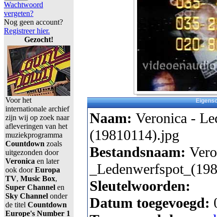
Wachtwoord
vergeten?
Nog geen account?
Registreer hier.
Gezocht!
Voor het
Eigens
internationale archief
Naam:
Veronica - L
zijn wij op zoek naar
afleveringen van het
(19810114).jpg
muziekprogramma
Countdown
zoals
Bestandsnaam:
Vero
uitgezonden door
Veronica
en later
_Ledenwerfspot_(198
ook door
Europa
TV
,
Music Box
,
Sleutelwoorden:
Super Channel
en
Sky Channel
onder
Datum toegevoegd:
de titel
Countdown
Europe's Number 1