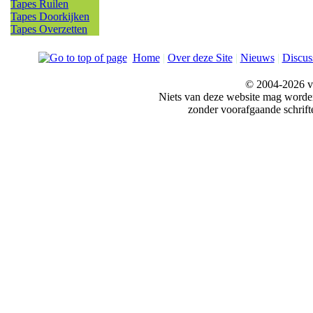
Tapes Ruilen
Tapes Doorkijken
Tapes Overzetten
Home
|
Over deze Site
|
Nieuws
|
Discus
© 2004-2026 v
Niets van deze website mag word
zonder voorafgaande schrift