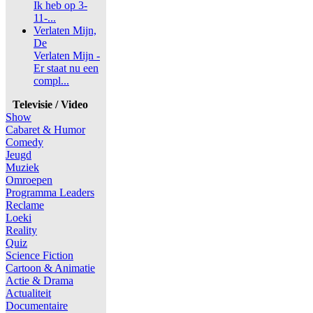
Ik heb op 3-
11-...
Verlaten Mijn,
De
Verlaten Mijn -
Er staat nu een
compl...
Televisie / Video
Show
Cabaret & Humor
Comedy
Jeugd
Muziek
Omroepen
Programma Leaders
Reclame
Loeki
Reality
Quiz
Science Fiction
Cartoon & Animatie
Actie & Drama
Actualiteit
Documentaire