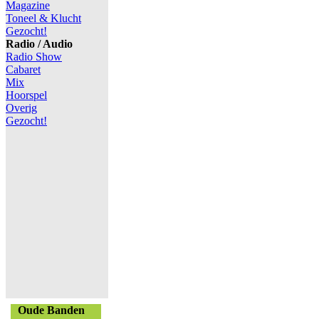
Magazine
Toneel & Klucht
Gezocht!
Radio / Audio
Radio Show
Cabaret
Mix
Hoorspel
Overig
Gezocht!
Oude Banden