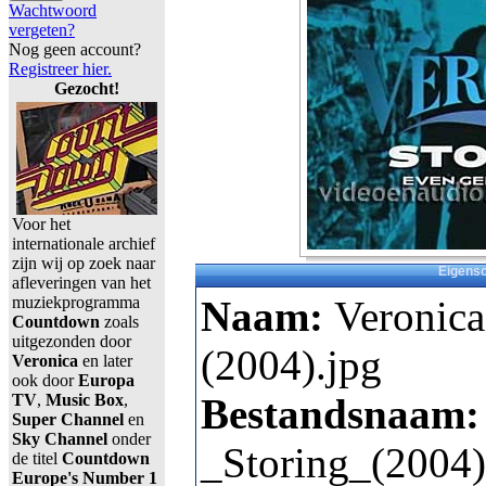
Wachtwoord
vergeten?
Nog geen account?
Registreer hier.
Gezocht!
Voor het
internationale archief
zijn wij op zoek naar
Eigens
afleveringen van het
muziekprogramma
Naam:
Veronica
Countdown
zoals
uitgezonden door
(2004).jpg
Veronica
en later
ook door
Europa
TV
,
Music Box
,
Bestandsnaam
Super Channel
en
Sky Channel
onder
_Storing_(2004)
de titel
Countdown
Europe's Number 1