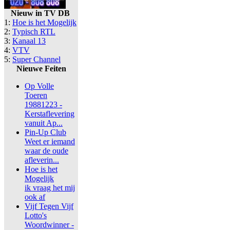
Nieuw in TV DB
1:
Hoe is het Mogelijk
2:
Typisch RTL
3:
Kanaal 13
4:
VTV
5:
Super Channel
Nieuwe Feiten
Op Volle
Toeren
19881223 -
Kerstaflevering
vanuit Ap...
Pin-Up Club
Weet er iemand
waar de oude
afleverin...
Hoe is het
Mogelijk
ik vraag het mij
ook af
Vijf Tegen Vijf
Lotto's
Woordwinner -