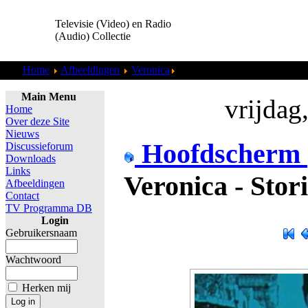
Televisie (Video) en Radio
(Audio) Collectie
Home
Afbeeldingen
Veronica
Veronica - Storing (2004).jpg
Main Menu
vrijdag
Home
Over deze Site
Nieuws
Hoofdscherm
Discussieforum
Downloads
Links
Veronica - Stor
Afbeeldingen
Contact
TV Programma DB
Login
Gebruikersnaam
Wachtwoord
Herken mij