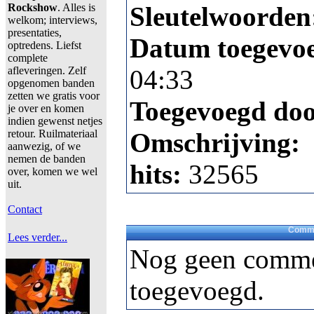
Rockshow
. Alles is
Sleutelwoorden
welkom; interviews,
presentaties,
Datum toegevo
optredens. Liefst
complete
afleveringen. Zelf
04:33
opgenomen banden
zetten we gratis voor
Toegevoegd do
je over en komen
indien gewenst netjes
retour. Ruilmateriaal
Omschrijving:
aanwezig, of we
nemen de banden
hits:
32565
over, komen we wel
uit.
Contact
Comme
Lees verder...
Nog geen comme
toegevoegd.