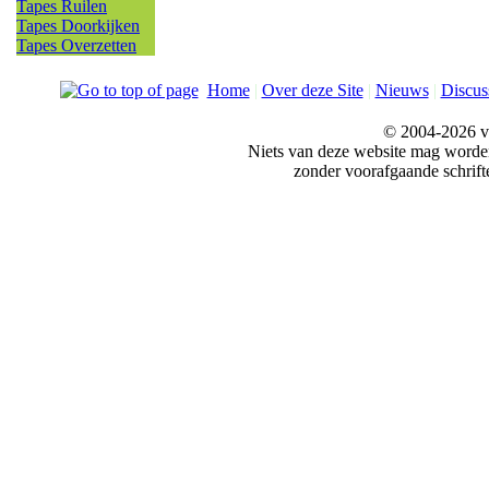
Tapes Ruilen
Tapes Doorkijken
Tapes Overzetten
Home
|
Over deze Site
|
Nieuws
|
Discus
© 2004-2026 v
Niets van deze website mag word
zonder voorafgaande schrift