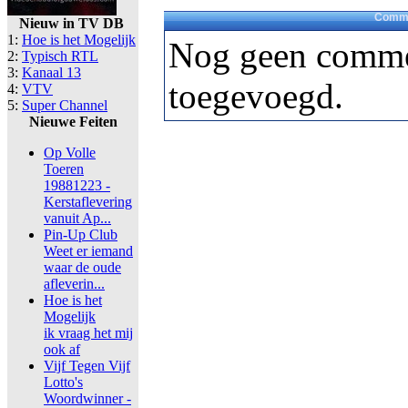
Comme
Nieuw in TV DB
1:
Hoe is het Mogelijk
Nog geen comme
2:
Typisch RTL
3:
Kanaal 13
toegevoegd.
4:
VTV
5:
Super Channel
Nieuwe Feiten
Op Volle
Toeren
19881223 -
Kerstaflevering
vanuit Ap...
Pin-Up Club
Weet er iemand
waar de oude
afleverin...
Hoe is het
Mogelijk
ik vraag het mij
ook af
Vijf Tegen Vijf
Lotto's
Woordwinner -