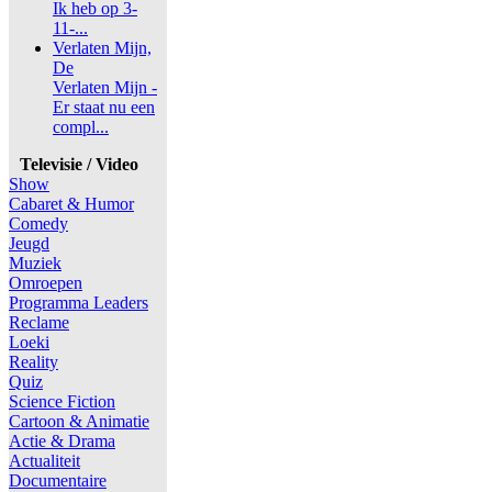
Ik heb op 3-
11-...
Verlaten Mijn,
De
Verlaten Mijn -
Er staat nu een
compl...
Televisie / Video
Show
Cabaret & Humor
Comedy
Jeugd
Muziek
Omroepen
Programma Leaders
Reclame
Loeki
Reality
Quiz
Science Fiction
Cartoon & Animatie
Actie & Drama
Actualiteit
Documentaire