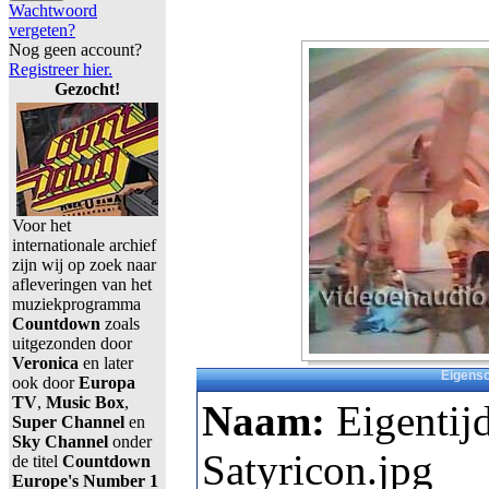
Wachtwoord
vergeten?
Nog geen account?
Registreer hier.
Gezocht!
Voor het
internationale archief
zijn wij op zoek naar
afleveringen van het
muziekprogramma
Countdown
zoals
uitgezonden door
Veronica
en later
Eigens
ook door
Europa
TV
,
Music Box
,
Naam:
Eigentij
Super Channel
en
Sky Channel
onder
Satyricon.jpg
de titel
Countdown
Europe's Number 1