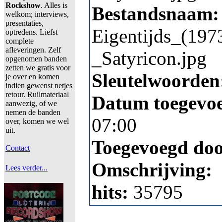
Rockshow
. Alles is
Bestandsnaam:
welkom; interviews,
presentaties,
Eigentijds_(197
optredens. Liefst
complete
afleveringen. Zelf
_Satyricon.jpg
opgenomen banden
zetten we gratis voor
Sleutelwoorden
je over en komen
indien gewenst netjes
retour. Ruilmateriaal
Datum toegevo
aanwezig, of we
nemen de banden
07:00
over, komen we wel
uit.
Toegevoegd do
Contact
Omschrijving:
Lees verder...
hits:
35795