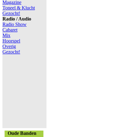
Magazine
Toneel & Klucht
Gezocht!
Radio / Audio
Radio Show
Cabaret
Mix
Hoorspel
Overig
Gezocht!
Oude Banden