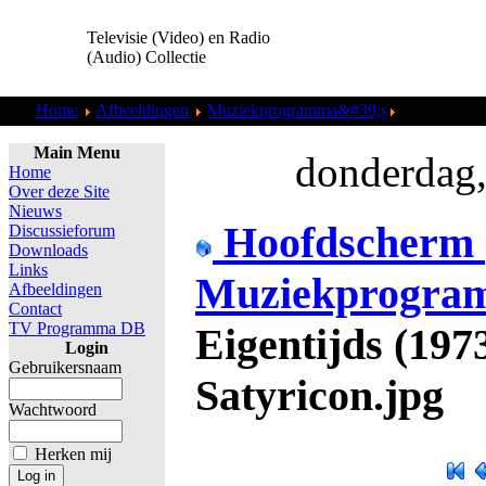
Televisie (Video) en Radio
(Audio) Collectie
Home
Afbeeldingen
Muziekprogramma&#39;s
Eigentijds (
Main Menu
donderdag,
Home
Over deze Site
Nieuws
Hoofdscherm
Discussieforum
Downloads
Links
Muziekprogra
Afbeeldingen
Contact
TV Programma DB
Eigentijds (197
Login
Gebruikersnaam
Satyricon.jpg
Wachtwoord
Herken mij