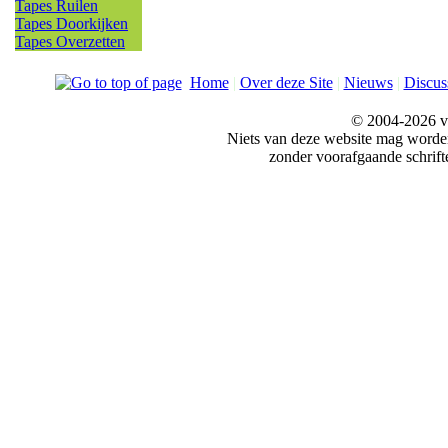
Tapes Ruilen
Tapes Doorkijken
Tapes Overzetten
Home
|
Over deze Site
|
Nieuws
|
Discus
© 2004-2026 v
Niets van deze website mag word
zonder voorafgaande schrift