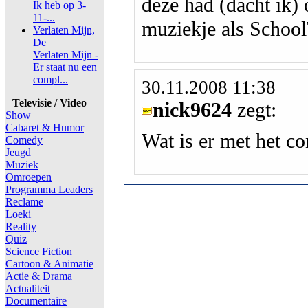
deze had (dacht ik) 
Ik heb op 3-
11-...
muziekje als Schoo
Verlaten Mijn,
De
Verlaten Mijn -
Er staat nu een
compl...
30.11.2008 11:38
Televisie / Video
nick9624
zegt:
Show
Cabaret & Humor
Wat is er met het co
Comedy
Jeugd
Muziek
Omroepen
Programma Leaders
Reclame
Loeki
Reality
Quiz
Science Fiction
Cartoon & Animatie
Actie & Drama
Actualiteit
Documentaire