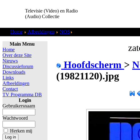
Televisie (Video) en Radio
(Audio) Collectie
Home
Afbeeldingen
NOS
NOS - Leader (19821120).jpg
Main Menu
zat
Home
Over deze Site
Nieuws
Hoofdscherm
>
N
Discussieforum
Downloads
(19821120).jpg
Links
Afbeeldingen
Contact
TV Programma DB
Login
Gebruikersnaam
Wachtwoord
Herken mij