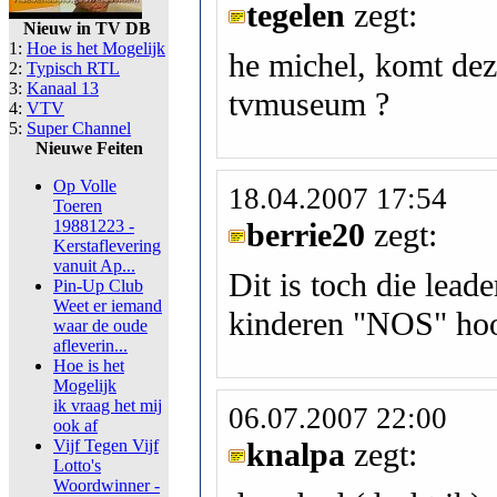
tegelen
zegt:
Nieuw in TV DB
1:
Hoe is het Mogelijk
he michel, komt dez
2:
Typisch RTL
3:
Kanaal 13
tvmuseum ?
4:
VTV
5:
Super Channel
Nieuwe Feiten
Op Volle
18.04.2007 17:54
Toeren
19881223 -
berrie20
zegt:
Kerstaflevering
vanuit Ap...
Dit is toch die leade
Pin-Up Club
Weet er iemand
kinderen "NOS" hoo
waar de oude
afleverin...
Hoe is het
Mogelijk
ik vraag het mij
06.07.2007 22:00
ook af
Vijf Tegen Vijf
knalpa
zegt:
Lotto's
Woordwinner -