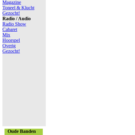
Magazine
Toneel & Klucht
Gezocht!
Radio / Audio
Radio Show
Cabaret
Mix
Hoorspel
Overig
Gezocht!
Oude Banden