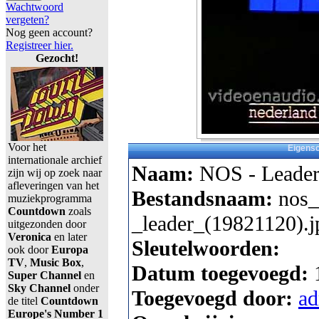
Wachtwoord
vergeten?
Nog geen account?
Registreer hier.
Gezocht!
Voor het
Eigens
internationale archief
Naam:
NOS - Leader
zijn wij op zoek naar
afleveringen van het
Bestandsnaam:
nos_
muziekprogramma
Countdown
zoals
_leader_(19821120).j
uitgezonden door
Veronica
en later
Sleutelwoorden:
ook door
Europa
TV
,
Music Box
,
Datum toegevoegd:
Super Channel
en
Sky Channel
onder
Toegevoegd door:
a
de titel
Countdown
Europe's Number 1