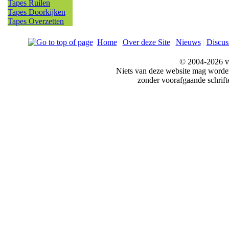
Tapes Ruilen
Tapes Doorkijken
Tapes Overzetten
Home
|
Over deze Site
|
Nieuws
|
Discus
© 2004-2026 v
Niets van deze website mag word
zonder voorafgaande schrift