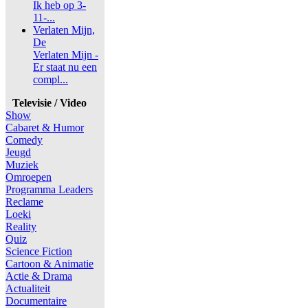
Ik heb op 3-
11-...
Verlaten Mijn,
De
Verlaten Mijn -
Er staat nu een
compl...
Televisie / Video
Show
Cabaret & Humor
Comedy
Jeugd
Muziek
Omroepen
Programma Leaders
Reclame
Loeki
Reality
Quiz
Science Fiction
Cartoon & Animatie
Actie & Drama
Actualiteit
Documentaire