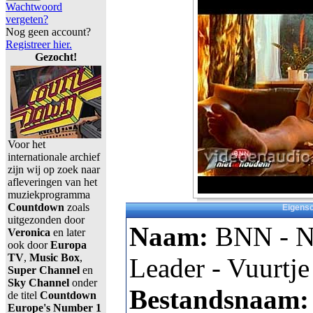
Wachtwoord
vergeten?
Nog geen account?
Registreer hier.
Gezocht!
Voor het
internationale archief
zijn wij op zoek naar
afleveringen van het
muziekprogramma
Countdown
zoals
Eigens
uitgezonden door
Naam:
BNN - N
Veronica
en later
ook door
Europa
TV
,
Music Box
,
Leader - Vuurtje
Super Channel
en
Sky Channel
onder
Bestandsnaam
de titel
Countdown
Europe's Number 1