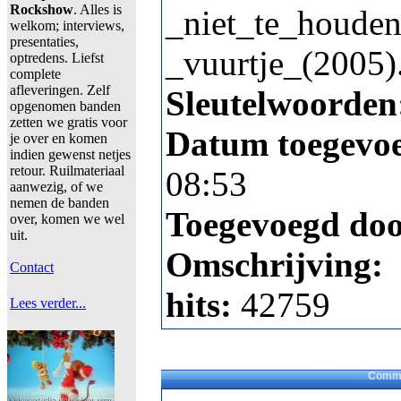
Rockshow
. Alles is
_niet_te_houden
welkom; interviews,
presentaties,
_vuurtje_(2005)
optredens. Liefst
complete
afleveringen. Zelf
Sleutelwoorden
opgenomen banden
zetten we gratis voor
Datum toegevo
je over en komen
indien gewenst netjes
retour. Ruilmateriaal
08:53
aanwezig, of we
nemen de banden
Toegevoegd do
over, komen we wel
uit.
Omschrijving:
Contact
hits:
42759
Lees verder...
Comme