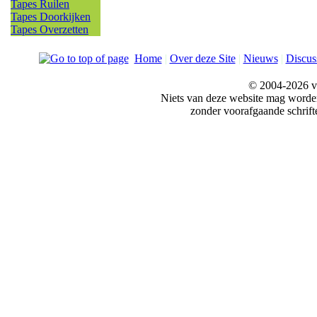
Tapes Ruilen
Tapes Doorkijken
Tapes Overzetten
Home
|
Over deze Site
|
Nieuws
|
Discus
© 2004-2026 v
Niets van deze website mag word
zonder voorafgaande schrift