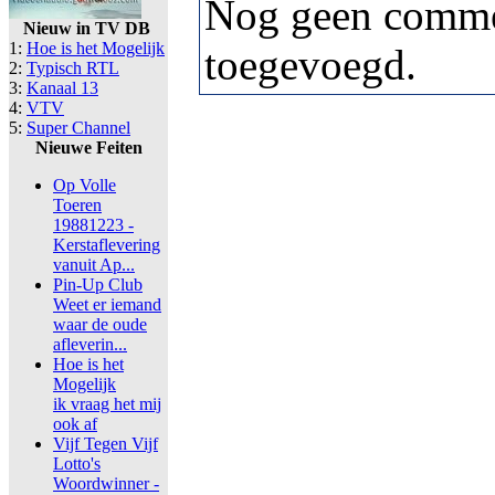
Nog geen comme
Nieuw in TV DB
1:
Hoe is het Mogelijk
toegevoegd.
2:
Typisch RTL
3:
Kanaal 13
4:
VTV
5:
Super Channel
Nieuwe Feiten
Op Volle
Toeren
19881223 -
Kerstaflevering
vanuit Ap...
Pin-Up Club
Weet er iemand
waar de oude
afleverin...
Hoe is het
Mogelijk
ik vraag het mij
ook af
Vijf Tegen Vijf
Lotto's
Woordwinner -