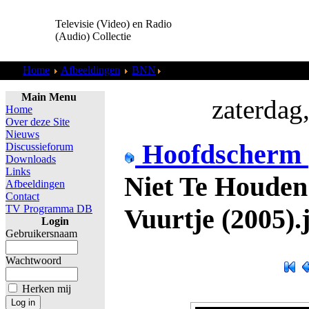
Televisie (Video) en Radio
(Audio) Collectie
Home
Afbeeldingen
BNN
BNN - Niet Te Houden Leader - 
Main Menu
zaterdag
Home
Over deze Site
Nieuws
Hoofdscherm
Discussieforum
Downloads
Links
Niet Te Houden
Afbeeldingen
Contact
TV Programma DB
Vuurtje (2005).
Login
Gebruikersnaam
Wachtwoord
Herken mij