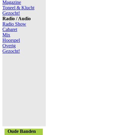
Magazine
Toneel & Klucht
Gezocht!
Radio / Audio
Radio Show
Cabaret
Mix
Hoorspel
Overig
Gezocht!
Oude Banden