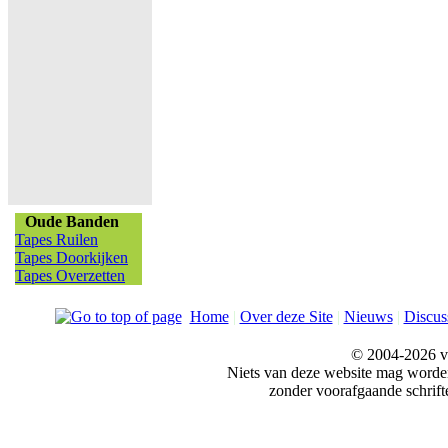
Oude Banden
Tapes Ruilen
Tapes Doorkijken
Tapes Overzetten
Home
|
Over deze Site
|
Nieuws
|
Discus
© 2004-2026 v
Niets van deze website mag word
zonder voorafgaande schrift