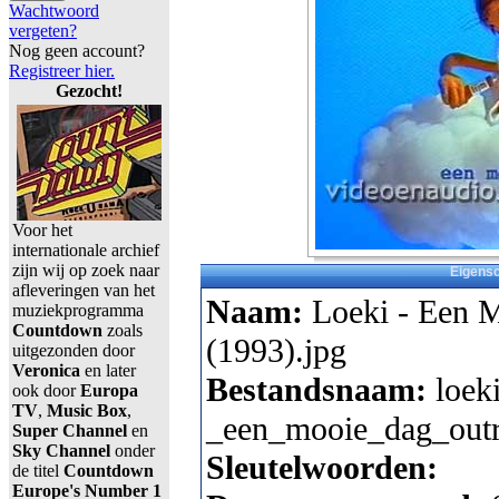
Wachtwoord
vergeten?
Nog geen account?
Registreer hier.
Gezocht!
Voor het
internationale archief
zijn wij op zoek naar
Eigens
afleveringen van het
Naam:
Loeki - Een 
muziekprogramma
Countdown
zoals
(1993).jpg
uitgezonden door
Veronica
en later
Bestandsnaam:
loek
ook door
Europa
TV
,
Music Box
,
_een_mooie_dag_outr
Super Channel
en
Sky Channel
onder
Sleutelwoorden:
de titel
Countdown
Europe's Number 1