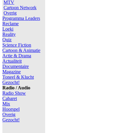
MTV
Cartoon Network
Overig
Programma Leaders
Reclame
Loeki
Reality
Quiz
Science Fiction
Cartoon & Animatie
Actie & Drama
Actualiteit
Documentaire
Magazine
Toneel & Klucht
Gezocht!
Radio / Audio
Radio Show
Cabaret
Mix
Hoorspel
Overig
Gezocht!