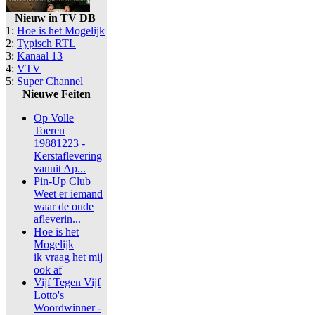
Nieuw in TV DB
1:
Hoe is het Mogelijk
2:
Typisch RTL
3:
Kanaal 13
4:
VTV
5:
Super Channel
Nieuwe Feiten
Op Volle
Toeren
19881223 -
Kerstaflevering
vanuit Ap...
Pin-Up Club
Weet er iemand
waar de oude
afleverin...
Hoe is het
Mogelijk
ik vraag het mij
ook af
Vijf Tegen Vijf
Lotto's
Woordwinner -