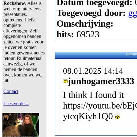
Datum toegevoegd:
Rockshow
. Alles is
welkom; interviews,
Toegevoegd door:
gg
presentaties,
optredens. Liefst
Omschrijving:
complete
afleveringen. Zelf
hits:
69523
opgenomen banden
zetten we gratis voor
je over en komen
indien gewenst netjes
Comme
retour. Ruilmateriaal
aanwezig, of we
08.01.2025 14:14
nemen de banden
over, komen we wel
junhogamer3333
uit.
Contact
I think I found it
https://youtu.be/bE
Lees verder...
ytcqKiyh1Q0