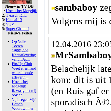
sambaboy
ze
Nieuw in TV DB
1:
Hoe is het Mogelijk
2:
Typisch RTL
Volgens mij is 
3:
Kanaal 13
4:
VTV
5:
Super Channel
Nieuwe Feiten
Op Volle
12.04.2016 23:0
Toeren
19881223 -
MrSambabo
Kerstaflevering
vanuit Ap...
Pin-Up Club
Belachelijk lat
Weet er iemand
waar de oude
kom; dit is uit
afleverin...
Hoe is het
Mogelijk
(en Ruis gaf er
ik vraag het mij
ook af
sporadisch Ã©
Vijf Tegen Vijf
Lotto's
Woordwinner -