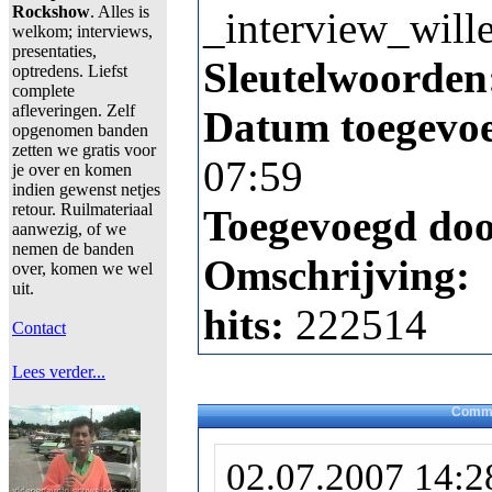
Rockshow
. Alles is
_interview_will
welkom; interviews,
presentaties,
Sleutelwoorden
optredens. Liefst
complete
afleveringen. Zelf
Datum toegevo
opgenomen banden
zetten we gratis voor
07:59
je over en komen
indien gewenst netjes
retour. Ruilmateriaal
Toegevoegd do
aanwezig, of we
nemen de banden
Omschrijving:
over, komen we wel
uit.
hits:
222514
Contact
Lees verder...
Comme
02.07.2007 14:2