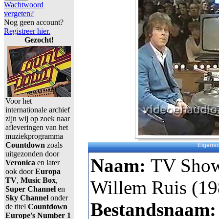
Wachtwoord
vergeten?
Nog geen account?
Registreer hier.
Gezocht!
Voor het
internationale archief
zijn wij op zoek naar
afleveringen van het
muziekprogramma
Countdown
zoals
Eigens
uitgezonden door
Naam:
TV Show
Veronica
en later
ook door
Europa
TV
,
Music Box
,
Willem Ruis (19
Super Channel
en
Sky Channel
onder
Bestandsnaam
de titel
Countdown
Europe's Number 1