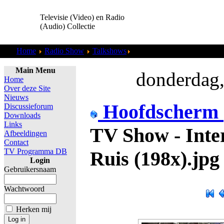
Televisie (Video) en Radio
(Audio) Collectie
Home
Radio Show
Talkshows
TV Show - Interview Willem
Main Menu
donderdag,
Home
Over deze Site
Nieuws
Hoofdscherm
Discussieforum
Downloads
Links
TV Show - Inte
Afbeeldingen
Contact
TV Programma DB
Ruis (198x).jpg
Login
Gebruikersnaam
Wachtwoord
Herken mij