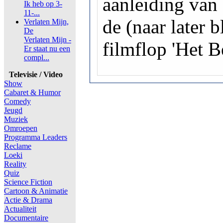
aanleiding van 
Ik heb op 3-
11-...
de (naar later 
Verlaten Mijn,
De
Verlaten Mijn -
filmflop 'Het Be
Er staat nu een
compl...
Televisie / Video
Show
Cabaret & Humor
Comedy
Jeugd
Muziek
Omroepen
Programma Leaders
Reclame
Loeki
Reality
Quiz
Science Fiction
Cartoon & Animatie
Actie & Drama
Actualiteit
Documentaire