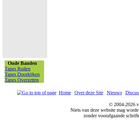
Oude Banden
Tapes Ruilen
Tapes Doorkijken
Tapes Overzetten
Home
|
Over deze Site
|
Nieuws
|
Discus
© 2004-2026 v
Niets van deze website mag word
zonder voorafgaande schrift