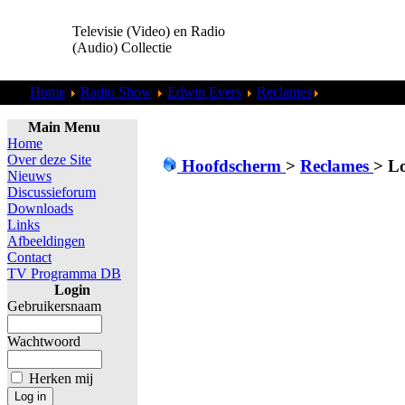
Televisie (Video) en Radio
(Audio) Collectie
Home
Radio Show
Edwin Evers
Reclames
Lotto - Kraslo
Main Menu
Home
Over deze Site
Hoofdscherm
>
Reclames
>
Lo
Nieuws
Discussieforum
Downloads
Links
Afbeeldingen
Contact
TV Programma DB
Login
Gebruikersnaam
Wachtwoord
Herken mij