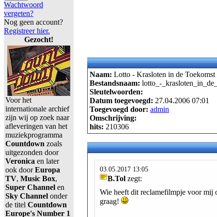
Wachtwoord
vergeten?
Nog geen account?
Registreer hier.
Gezocht!
Naam:
Lotto - Krasloten in de Toekomst
Bestandsnaam:
lotto_-_krasloten_in_de
Sleutelwoorden:
Voor het
Datum toegevoegd:
27.04.2006 07:01
internationale archief
Toegevoegd door:
admin
zijn wij op zoek naar
Omschrijving:
afleveringen van het
hits:
210306
muziekprogramma
Countdown
zoals
uitgezonden door
Veronica
en later
03.05.2017 13:05
ook door
Europa
TV
,
Music Box
,
B.Tol
zegt:
Super Channel
en
Wie heeft dit reclamefilmpje voor mij
Sky Channel
onder
graag!
de titel
Countdown
Europe's Number 1