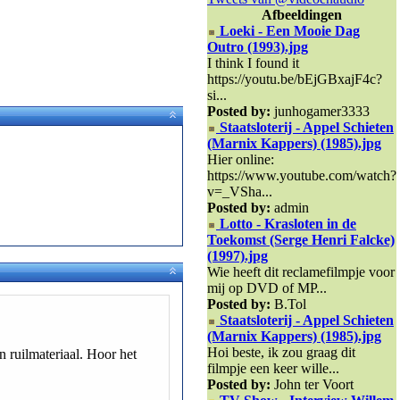
Afbeeldingen
Loeki - Een Mooie Dag
Outro (1993).jpg
I think I found it
https://youtu.be/bEjGBxajF4c?
si...
Posted by:
junhogamer3333
Staatsloterij - Appel Schieten
(Marnix Kappers) (1985).jpg
Hier online:
https://www.youtube.com/watch?
v=_VSha...
Posted by:
admin
Lotto - Krasloten in de
Toekomst (Serge Henri Falcke)
(1997).jpg
Wie heeft dit reclamefilmpje voor
mij op DVD of MP...
Posted by:
B.Tol
Staatsloterij - Appel Schieten
(Marnix Kappers) (1985).jpg
Hoi beste, ik zou graag dit
 ruilmateriaal. Hoor het
filmpje een keer wille...
Posted by:
John ter Voort