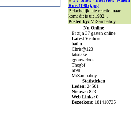
TV Show - Interview Willem
Ruis (198x).jpg
Belachelijk late reactie maar
kom; dit is uit 1982...
Posted by:
MrSambaboy
Nu Online
Er zijn 37 gasten online
Latest Visitors
batim
Chris@123
fatsnake
ggouweloos
Thegbf
nf98
MrSambaboy
Statistieken
Leden:
24501
Nieuws:
823
Web Links:
0
Bezoekers:
181410735