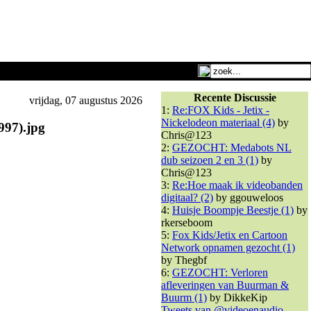
Recente Discussie
vrijdag, 07 augustus 2026
1:
Re:FOX Kids - Jetix -
Nickelodeon materiaal (4)
by
997).jpg
Chris@123
2:
GEZOCHT: Medabots NL
dub seizoen 2 en 3 (1)
by
Chris@123
3:
Re:Hoe maak ik videobanden
digitaal? (2)
by ggouweloos
4:
Huisje Boompje Beestje (1)
by
rkerseboom
5:
Fox Kids/Jetix en Cartoon
Network opnamen gezocht (1)
by Thegbf
6:
GEZOCHT: Verloren
afleveringen van Buurman &
Buurm (1)
by DikkeKip
Tweets van @videoenaudio