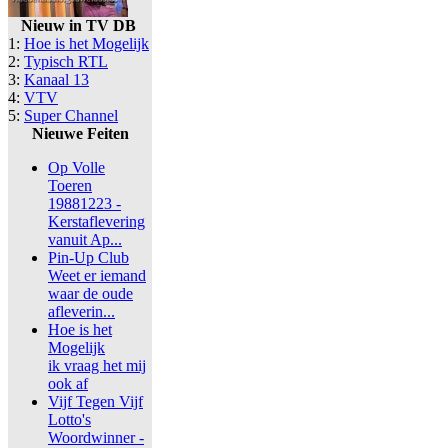
Nieuw in TV DB
1:
Hoe is het Mogelijk
2:
Typisch RTL
3:
Kanaal 13
4:
VTV
5:
Super Channel
Nieuwe Feiten
Op Volle
Toeren
19881223 -
Kerstaflevering
vanuit Ap...
Pin-Up Club
Weet er iemand
waar de oude
afleverin...
Hoe is het
Mogelijk
ik vraag het mij
ook af
Vijf Tegen Vijf
Lotto's
Woordwinner -