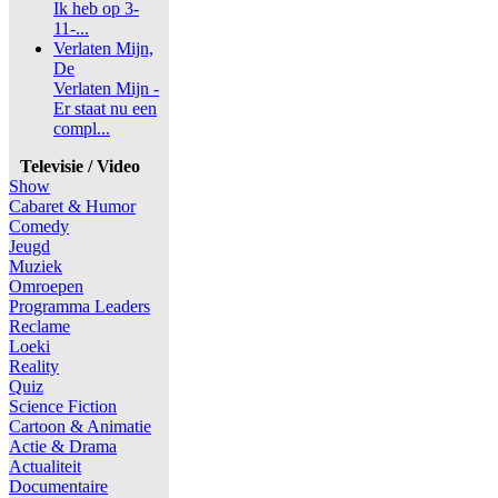
Ik heb op 3-
11-...
Verlaten Mijn,
De
Verlaten Mijn -
Er staat nu een
compl...
Televisie / Video
Show
Cabaret & Humor
Comedy
Jeugd
Muziek
Omroepen
Programma Leaders
Reclame
Loeki
Reality
Quiz
Science Fiction
Cartoon & Animatie
Actie & Drama
Actualiteit
Documentaire