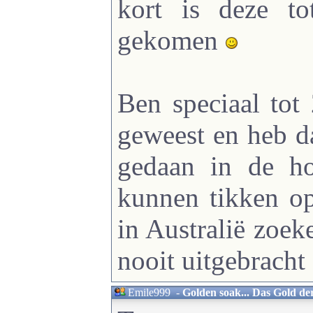
kort is deze to
gekomen
Ben speciaal tot 
geweest en heb d
gedaan in de h
kunnen tikken op
in Australië zoe
nooit uitgebracht 
Emile999
-
Golden soak... Das Gold de