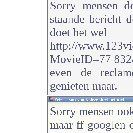
Sorry mensen d
staande bericht d
doet het wel
http://www.123vi
MovieID=77 83
even de reclam
genieten maar.
Peter
-
sorry ook deze doet het niet
Sorry mensen ook 
maar ff googlen 