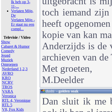
uitgebracht is m
Ik heb op 3-
11-...
toch iemand zijn 
Verlaten Mijn,
De
Verlaten Mijn -
heeft opgenomen 
Er staat nu een
compl...
kopie van kan m
Televisie / Video
Show
Anderzijds is de v
Cabaret & Humor
Comedy
archieven van de
Jeugd
Muziek
Omroepen
Met groeten,
Nederland 1,2,3
AVRO
M.Deelder
KRO
NCRV
TROS
dushi
-
golden soak
VARA
Veronica
Dan sluit ik me 
RTL 4, Veronique
RTL 5
V8, Fox Kids