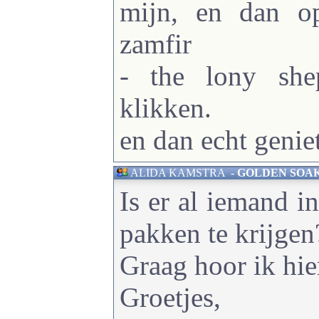
mijn, en dan o
zamfir
- the lony she
klikken.
en dan echt genie
ALIDA KAMSTRA
-
GOLDEN SOAK - 
Is er al iemand in
pakken te krijgen
Graag hoor ik hier
Groetjes,