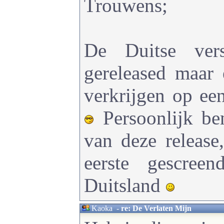
Trouwens;
De Duitse vers
gereleased maar 
verkrijgen op e
Persoonlijk be
van deze release
eerste gescree
Duitsland
Kaoka
-
re: De Verlaten Mijn