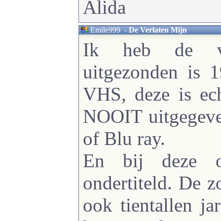
Alida
Emile999
-
De Verlaten Mijn
Ik heb de vo
uitgezonden is 
VHS, deze is ech
NOOIT uitgegev
of Blu ray.
En bij deze o
ondertiteld. De z
ook tientallen ja