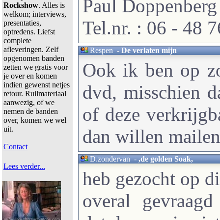
Paul Doppenberg
Rockshow
. Alles is
welkom; interviews,
Tel.nr. : 06 - 48 
presentaties,
optredens. Liefst
complete
afleveringen. Zelf
Respen
-
De verlaten mijn
opgenomen banden
Ook ik ben op zo
zetten we gratis voor
je over en komen
indien gewenst netjes
dvd, misschien da
retour. Ruilmateriaal
aanwezig, of we
of deze verkrijgba
nemen de banden
over, komen we wel
uit.
dan willen maile
Contact
D.zondervan
-
,de golden Soak,
Lees verder...
heb gezocht op di
overal gevraag