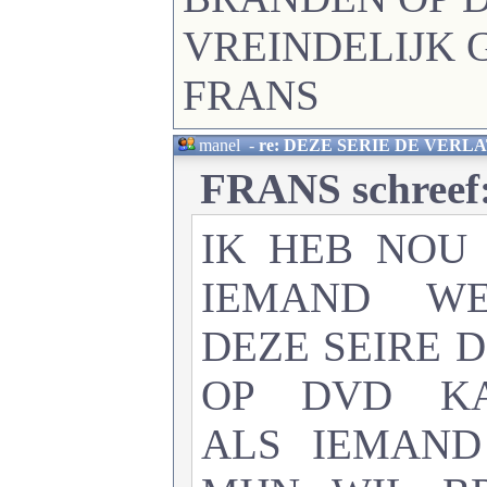
VREINDELIJK 
FRANS
manel
-
re: DEZE SERIE DE VERL
FRANS schreef
IK HEB NOU
IEMAND W
DEZE SEIRE 
OP DVD KA
ALS IEMAND