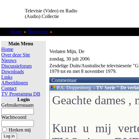
Televisie (Video) en Radio
(Audio) Collectie
Home
Omroepen
RTL 5
Main Menu
Home
Verlaten Mijn, De
Over deze Site
zondag, 30 juli 2006
Nieuws
Zesdelige Duits/Australische televisieserie
Discussieforum
1979 tot en met 8 november 1979.
Downloads
Links
Commentaar
Afbeeldingen
P.A. Doppenberg
-
TV Serie " De verla
Contact
TV Programma DB
Geachte dames , m
Login
Gebruikersnaam
Wachtwoord
Kunt u mij vert
Herken mij