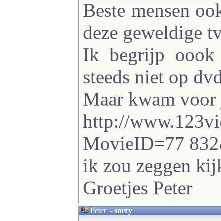
Beste mensen ook
deze geweldige tv
Ik begrijp oook
steeds niet op dvd 
Maar kwam voor ju
http://www.123vi
MovieID=77 83
ik zou zeggen kij
Groetjes Peter
Peter
-
sorry