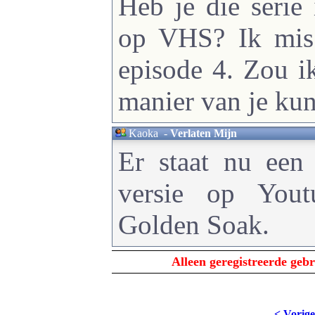
Heb je die serie
op VHS? Ik mis 
episode 4. Zou i
manier van je ku
Kaoka
-
Verlaten Mijn
Er staat nu een 
versie op Yout
Golden Soak.
Alleen geregistreerde ge
< Vorige