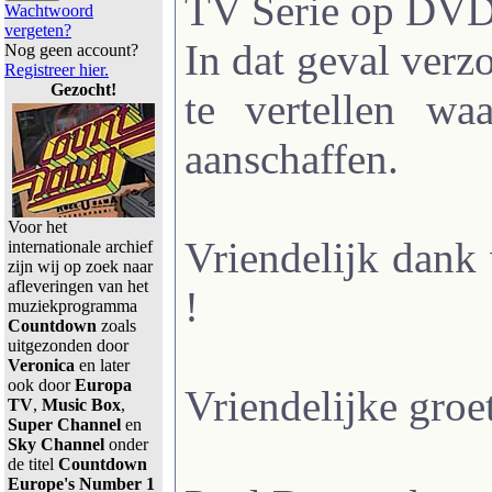
TV Serie op DVD 
Wachtwoord
vergeten?
In dat geval verzo
Nog geen account?
Registreer hier.
Gezocht!
te vertellen wa
aanschaffen.
Voor het
Vriendelijk dan
internationale archief
zijn wij op zoek naar
afleveringen van het
!
muziekprogramma
Countdown
zoals
uitgezonden door
Veronica
en later
ook door
Europa
Vriendelijke groet
TV
,
Music Box
,
Super Channel
en
Sky Channel
onder
de titel
Countdown
Europe's Number 1