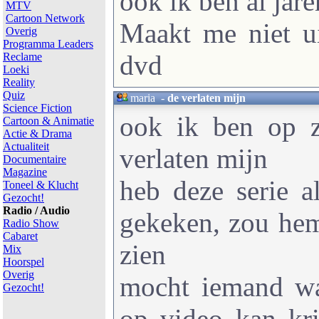
ook ik ben al jar
MTV
Cartoon Network
Maakt me niet ui
Overig
Programma Leaders
dvd
Reclame
Loeki
Reality
Quiz
maria
-
de verlaten mijn
Science Fiction
ook ik ben op z
Cartoon & Animatie
Actie & Drama
Actualiteit
verlaten mijn
Documentaire
Magazine
heb deze serie a
Toneel & Klucht
Gezocht!
Radio / Audio
gekeken, zou hem
Radio Show
Cabaret
zien
Mix
Hoorspel
Overig
mocht iemand w
Gezocht!
op video kan kri