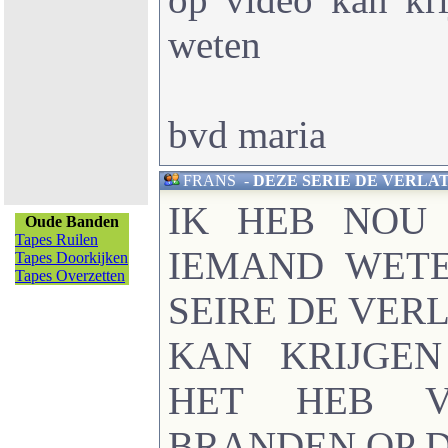
weten
bvd maria
FRANS
-
DEZE SERIE DE VERLAT
IK HEB NOU
Oude Banden
Tapes Ruilen
IEMAND WETE
Tapes Doorkijken
Tapes Overzetten
SEIRE DE VER
KAN KRIJGEN
HET HEB V
BRANDEN OP D