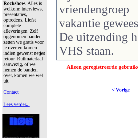
Rockshow
. Alles is
vriendengroe
welkom; interviews,
presentaties,
vakantie gewees
optredens. Liefst
complete
afleveringen. Zelf
De uitzending h
opgenomen banden
zetten we gratis voor
VHS staan.
je over en komen
indien gewenst netjes
retour. Ruilmateriaal
aanwezig, of we
Alleen geregistreerde gebrui
nemen de banden
over, komen we wel
uit.
< Vorige
Contact
Lees verder...