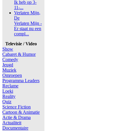
Ik heb op 3-
11-...
Verlaten Mijn,
De
Verlaten Mijn -
Er staat nu een
compl...
Televisie / Video
Show
Cabaret & Humor
Comedy
Jeugd
Muziek
Omroepen
Programma Leaders
Reclame
Loeki
Reality
Quiz
Science Fiction
Cartoon & Animatie
Actie & Drama
Actualiteit
Documentaire