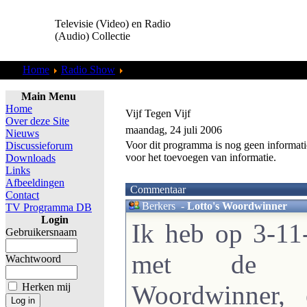
Televisie (Video) en Radio
(Audio) Collectie
Home
Radio Show
Mannen vd Radio
Main Menu
Home
Vijf Tegen Vijf
Over deze Site
maandag, 24 juli 2006
Nieuws
Voor dit programma is nog geen informati
Discussieforum
voor het toevoegen van informatie.
Downloads
Links
Afbeeldingen
Commentaar
Contact
Berkers
-
Lotto's Woordwinner
TV Programma DB
Login
Ik heb op 3-1
Gebruikersnaam
met de qu
Wachtwoord
Woordwinner, 
Herken mij