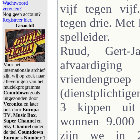
Wachtwoord
vijf tegen vij
vergeten?
Nog geen account?
tegen drie. Met 
Registreer hier.
Gezocht!
spelleider.
Ruud, Gert-
afvaardigi
Voor het
internationale archief
vrienden
zijn wij op zoek naar
afleveringen van het
muziekprogramma
(dienstplichtig
Countdown
zoals
uitgezonden door
3 kippen uit
Veronica
en later
ook door
Europa
TV
,
Music Box
,
wonnen 9.000 
Super Channel
en
Sky Channel
onder
zijn we in 
de titel
Countdown
Europe's Number 1