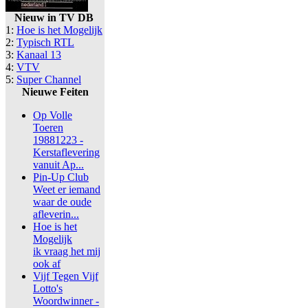
Nieuw in TV DB
1:
Hoe is het Mogelijk
2:
Typisch RTL
3:
Kanaal 13
4:
VTV
5:
Super Channel
Nieuwe Feiten
Op Volle
Toeren
19881223 -
Kerstaflevering
vanuit Ap...
Pin-Up Club
Weet er iemand
waar de oude
afleverin...
Hoe is het
Mogelijk
ik vraag het mij
ook af
Vijf Tegen Vijf
Lotto's
Woordwinner -