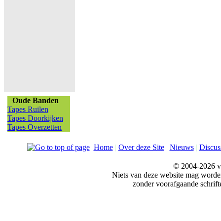
Oude Banden
Tapes Ruilen
Tapes Doorkijken
Tapes Overzetten
Home
|
Over deze Site
|
Nieuws
|
Discus
© 2004-2026 v
Niets van deze website mag word
zonder voorafgaande schrift