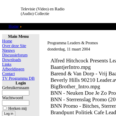
Televisie (Video) en Radio
(Audio) Collectie
Home
Programma Leaders
Main Menu
Home
Programma Leaders & Promos
Over deze Site
donderdag, 11 maart 2004
Nieuws
Discussieforum
Downloads
Alfred Hitchcock Presents L
Links
BaantjerIntro.mpg
Afbeeldingen
Barend & Van Dorp - Vrij Baa
Contact
TV Programma DB
Beverly Hills 90210 Leader.a
Login
BigBrother_Intro.mpg
Gebruikersnaam
BNN - Neuken Doe Je Zo Pro
Wachtwoord
BNN - Sterrenslag Promo (20
BNN Promo - Bitches, Sterren
Herken mij
Brandpunt Politiek Cafe Lea