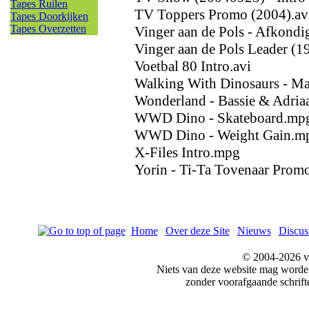
Tapes Ruilen
TV Toppers Promo (2004).av
Tapes Doorkijken
Tapes Overzetten
Vinger aan de Pols - Afkond
Vinger aan de Pols Leader (1
Voetbal 80 Intro.avi
Walking With Dinosaurs - M
Wonderland - Bassie & Adria
WWD Dino - Skateboard.mp
WWD Dino - Weight Gain.m
X-Files Intro.mpg
Yorin - Ti-Ta Tovenaar Promo
Home
|
Over deze Site
|
Nieuws
|
Discus
© 2004-2026 v
Niets van deze website mag word
zonder voorafgaande schrift