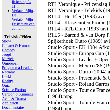
Ik heb op 3-
RTL Veronique - Prijzenslag
11-...
RTL Veronique - Telekids (19
Verlaten Mijn,
De
RTL4 - Hei Elei (1993).avi
Verlaten Mijn -
RTL4 - Klasgenoten Promo (
Er staat nu een
RTL4 - RTL Club (1993).avi
compl...
RTL5 - Barend & van Dorp P
Televisie / Video
Spijkerhoek Outro (1989).avi
Show
Cabaret & Humor
Studio Sport - EK 1984 Afk
Comedy
Studio Sport - Europa Cup (1
Jeugd
Studio Sport - Leader + Open
Muziek
Omroepen
Studio Sport - Mexico '86 (1
Programma Leaders
Studio Sport - Outro (2004).a
Reclame
Loeki
Studio Sport - Presentatie 
Reality
Studio Sport - Roland Garros
Quiz
Studio Sport - Tour de France
Science Fiction
Cartoon & Animatie
(1984).mpg
Actie & Drama
Studio Sport - Tour de France
Actualiteit
Documentaire
(1984).mpg