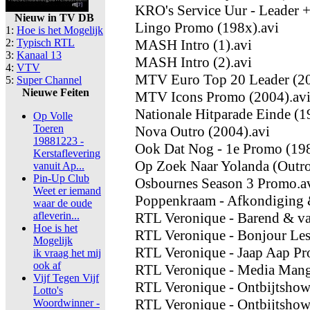
KRO's Service Uur - Leader 
Nieuw in TV DB
Lingo Promo (198x).avi
1:
Hoe is het Mogelijk
2:
Typisch RTL
MASH Intro (1).avi
3:
Kanaal 13
MASH Intro (2).avi
4:
VTV
MTV Euro Top 20 Leader (20
5:
Super Channel
Nieuwe Feiten
MTV Icons Promo (2004).av
Nationale Hitparade Einde (
Op Volle
Toeren
Nova Outro (2004).avi
19881223 -
Ook Dat Nog - 1e Promo (198
Kerstaflevering
Op Zoek Naar Yolanda (Outr
vanuit Ap...
Pin-Up Club
Osbournes Season 3 Promo.a
Weet er iemand
Poppenkraam - Afkondiging &
waar de oude
afleverin...
RTL Veronique - Barend & v
Hoe is het
RTL Veronique - Bonjour Les
Mogelijk
RTL Veronique - Jaap Aap Pr
ik vraag het mij
ook af
RTL Veronique - Media Mange
Vijf Tegen Vijf
RTL Veronique - Ontbijtshow
Lotto's
RTL Veronique - Ontbijtshow
Woordwinner -