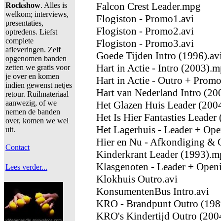
Falcon Crest Leader.mpg
Rockshow
. Alles is
welkom; interviews,
Flogiston - Promo1.avi
presentaties,
Flogiston - Promo2.avi
optredens. Liefst
complete
Flogiston - Promo3.avi
afleveringen. Zelf
Goede Tijden Intro (1996).av
opgenomen banden
Hart in Actie - Intro (2003).
zetten we gratis voor
je over en komen
Hart in Actie - Outro + Prom
indien gewenst netjes
Hart van Nederland Intro (20
retour. Ruilmateriaal
aanwezig, of we
Het Glazen Huis Leader (2004
nemen de banden
Het Is Hier Fantasties Leade
over, komen we wel
Het Lagerhuis - Leader + Ope
uit.
Hier en Nu - Afkondiging & 
Contact
Kinderkrant Leader (1993).
Klasgenoten - Leader + Open
Lees verder...
Klokhuis Outro.avi
KonsumentenBus Intro.avi
KRO - Brandpunt Outro (198
KRO's Kindertijd Outro (2004