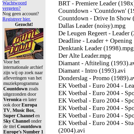
BRT - Premiere Leader (198x)
Wachtwoord
vergeten?
Countdown - 'Countdown' (
Nog geen account?
Countdown - Drive In Show 
Registreer hier.
Gezocht!
Dallas Leader (noisy).mpg
De Leugen Regeert - Leader (
Deadline - Leader + Opening 
Denktank Leader (1998).mpg
Der Alte Leader.mpg
Voor het
Diamant - Aftiteling (1993).a
internationale archief
Diamant - Intro (1993).avi
zijn wij op zoek naar
Donderslag - Promo (1989).a
afleveringen van het
muziekprogramma
EK Voetbal - Euro 2004 - Le
Countdown
zoals
EK Voetbal - Euro 2004 - Spo
uitgezonden door
Veronica
en later
EK Voetbal - Euro 2004 - Spo
ook door
Europa
EK Voetbal - Euro 2004 - Spo
TV
,
Music Box
,
EK Voetbal - Euro 2004 - Spo
Super Channel
en
Sky Channel
onder
EK Voetbal - Euro 2004 - Stu
de titel
Countdown
(2004).avi
Europe's Number 1