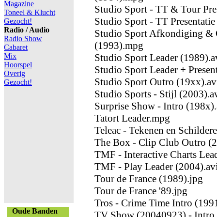
Magazine
Studio Sport - TT & Tour Pr
Toneel & Klucht
Studio Sport - TT Presentatie
Gezocht!
Radio / Audio
Studio Sport Afkondiging & 
Radio Show
(1993).mpg
Cabaret
Mix
Studio Sport Leader (1989).a
Hoorspel
Studio Sport Leader + Presen
Overig
Studio Sport Outro (19xx).av
Gezocht!
Studio Sports - Stijl (2003).a
Surprise Show - Intro (198x).
Tatort Leader.mpg
Teleac - Tekenen en Schilder
The Box - Clip Club Outro (2
TMF - Interactive Charts Lea
TMF - Play Leader (2004).av
Tour de France (1989).jpg
Tour de France '89.jpg
Tros - Crime Time Intro (1991
Oude Banden
TV Show (20040923) - Intro 