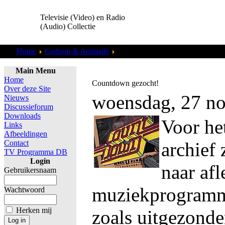
Televisie (Video) en Radio
(Audio) Collectie
Home
Cartoon & Animatie
Dragon's Lair
Main Menu
Home
Countdown gezocht!
Over deze Site
woensdag, 27 n
Nieuws
Discussieforum
Downloads
Voor het
Links
Afbeeldingen
Contact
archief 
TV Programma DB
Login
naar af
Gebruikersnaam
muziekprogram
Wachtwoord
Herken mij
zoals uitgezond