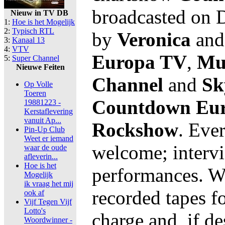
broadcasted on D
Nieuw in TV DB
1:
Hoe is het Mogelijk
2:
Typisch RTL
by
Veronica
and 
3:
Kanaal 13
4:
VTV
Europa TV
,
Mu
5:
Super Channel
Nieuwe Feiten
Channel
and
Sk
Op Volle
Toeren
Countdown Eur
19881223 -
Kerstaflevering
vanuit Ap...
Rockshow
. Ever
Pin-Up Club
Weet er iemand
welcome; intervi
waar de oude
afleverin...
Hoe is het
performances. We
Mogelijk
ik vraag het mij
recorded tapes fo
ook af
Vijf Tegen Vijf
Lotto's
charge and, if de
Woordwinner -