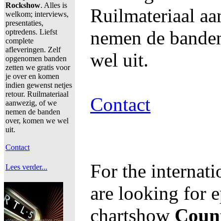
Rockshow
. Alles is
Ruilmateriaal aa
welkom; interviews,
presentaties,
nemen de bande
optredens. Liefst
complete
afleveringen. Zelf
wel uit.
opgenomen banden
zetten we gratis voor
je over en komen
indien gewenst netjes
retour. Ruilmateriaal
Contact
aanwezig, of we
nemen de banden
over, komen we wel
uit.
Contact
For the internat
Lees verder...
are looking for e
chartshow
Coun