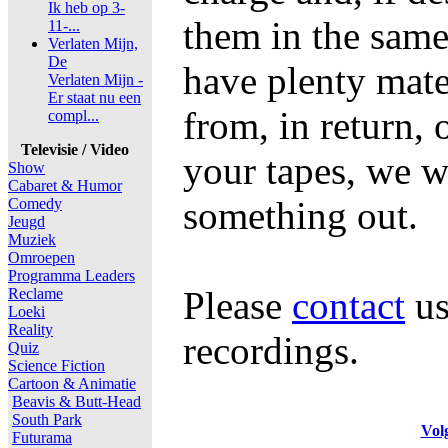
Ik heb op 3-
them in the same
11-...
Verlaten Mijn,
De
have plenty mate
Verlaten Mijn -
Er staat nu een
from, in return, 
compl...
Televisie / Video
your tapes, we wi
Show
Cabaret & Humor
something out.
Comedy
Jeugd
Muziek
Omroepen
Programma Leaders
Please
contact
us
Reclame
Loeki
Reality
recordings.
Quiz
Science Fiction
Cartoon & Animatie
Beavis & Butt-Head
South Park
Vol
Futurama