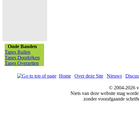
Oude Banden
Tapes Ruilen
Tapes Doorkijken
Tapes Overzetten
Home
|
Over deze Site
|
Nieuws
|
Discus
© 2004-2026 v
Niets van deze website mag word
zonder voorafgaande schrift