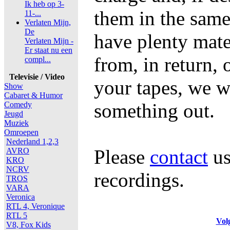
Ik heb op 3-
them in the same
11-...
Verlaten Mijn,
De
have plenty mate
Verlaten Mijn -
Er staat nu een
from, in return, 
compl...
Televisie / Video
your tapes, we wi
Show
Cabaret & Humor
something out.
Comedy
Jeugd
Muziek
Omroepen
Nederland 1,2,3
Please
contact
us
AVRO
KRO
NCRV
recordings.
TROS
VARA
Veronica
RTL 4, Veronique
RTL 5
Vol
V8, Fox Kids