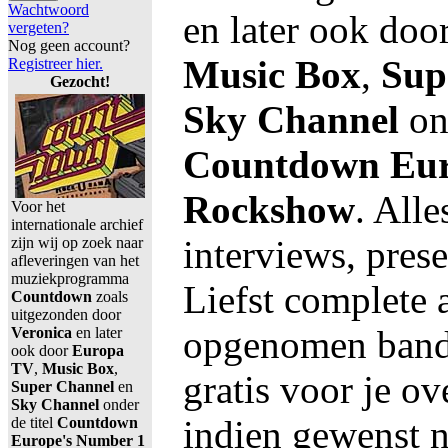
Wachtwoord
en later ook doo
vergeten?
Nog geen account?
Music Box
,
Sup
Registreer hier.
Gezocht!
Sky Channel
ond
Countdown Eur
Rockshow
. All
Voor het
internationale archief
interviews, prese
zijn wij op zoek naar
afleveringen van het
muziekprogramma
Liefst complete 
Countdown
zoals
uitgezonden door
opgenomen band
Veronica
en later
ook door
Europa
TV
,
Music Box
,
gratis voor je o
Super Channel
en
Sky Channel
onder
indien gewenst ne
de titel
Countdown
Europe's Number 1