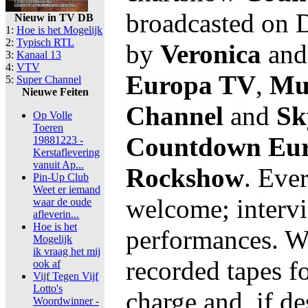
broadcasted on D
Nieuw in TV DB
1:
Hoe is het Mogelijk
2:
Typisch RTL
by
Veronica
and 
3:
Kanaal 13
4:
VTV
Europa TV
,
Mu
5:
Super Channel
Nieuwe Feiten
Channel
and
Sk
Op Volle
Toeren
Countdown Eur
19881223 -
Kerstaflevering
vanuit Ap...
Rockshow
. Ever
Pin-Up Club
Weet er iemand
welcome; intervi
waar de oude
afleverin...
Hoe is het
performances. We
Mogelijk
ik vraag het mij
recorded tapes fo
ook af
Vijf Tegen Vijf
Lotto's
charge and, if de
Woordwinner -