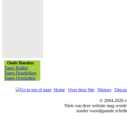
Oude Banden
Tapes Ruilen
Tapes Doorkijken
Tapes Overzetten
Home
|
Over deze Site
|
Nieuws
|
Discus
© 2004-2026 v
Niets van deze website mag word
zonder voorafgaande schrift