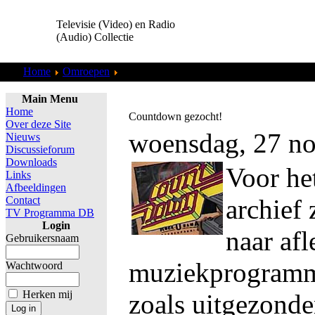
Televisie (Video) en Radio
(Audio) Collectie
Home
Omroepen
Nederland 1,2,3
Main Menu
Home
Countdown gezocht!
Over deze Site
woensdag, 27 n
Nieuws
Discussieforum
Downloads
Voor het
Links
Afbeeldingen
Contact
archief 
TV Programma DB
Login
naar af
Gebruikersnaam
muziekprogram
Wachtwoord
Herken mij
zoals uitgezond