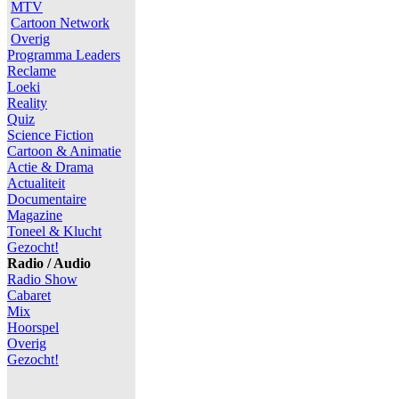
MTV
Cartoon Network
Overig
Programma Leaders
Reclame
Loeki
Reality
Quiz
Science Fiction
Cartoon & Animatie
Actie & Drama
Actualiteit
Documentaire
Magazine
Toneel & Klucht
Gezocht!
Radio / Audio
Radio Show
Cabaret
Mix
Hoorspel
Overig
Gezocht!