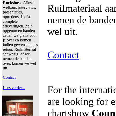
Rockshow
. Alles is
Ruilmateriaal aa
welkom; interviews,
presentaties,
nemen de bande
optredens. Liefst
complete
afleveringen. Zelf
wel uit.
opgenomen banden
zetten we gratis voor
je over en komen
indien gewenst netjes
retour. Ruilmateriaal
Contact
aanwezig, of we
nemen de banden
over, komen we wel
uit.
Contact
For the internat
Lees verder...
are looking for e
chartshow
Coun