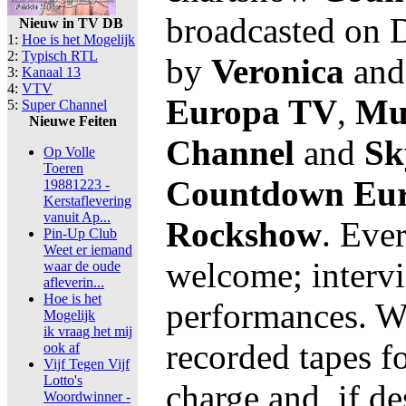
broadcasted on D
Nieuw in TV DB
1:
Hoe is het Mogelijk
2:
Typisch RTL
by
Veronica
and 
3:
Kanaal 13
4:
VTV
Europa TV
,
Mu
5:
Super Channel
Nieuwe Feiten
Channel
and
Sk
Op Volle
Toeren
Countdown Eur
19881223 -
Kerstaflevering
vanuit Ap...
Rockshow
. Ever
Pin-Up Club
Weet er iemand
welcome; intervi
waar de oude
afleverin...
Hoe is het
performances. We
Mogelijk
ik vraag het mij
recorded tapes fo
ook af
Vijf Tegen Vijf
Lotto's
charge and, if de
Woordwinner -