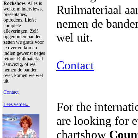
Rockshow
. Alles is
Ruilmateriaal aa
welkom; interviews,
presentaties,
nemen de bande
optredens. Liefst
complete
afleveringen. Zelf
wel uit.
opgenomen banden
zetten we gratis voor
je over en komen
indien gewenst netjes
retour. Ruilmateriaal
Contact
aanwezig, of we
nemen de banden
over, komen we wel
uit.
Contact
For the internat
Lees verder...
are looking for e
chartshow
Coun