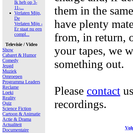
Ik heb op 3-
them in the same
11-...
Verlaten Mijn,
De
have plenty mate
Verlaten Mijn -
Er staat nu een
from, in return, 
compl...
Televisie / Video
your tapes, we wi
Show
Cabaret & Humor
something out.
Comedy
Jeugd
Muziek
Omroepen
Programma Leaders
Please
contact
us
Reclame
Loeki
Reality
recordings.
Quiz
Science Fiction
Cartoon & Animatie
Actie & Drama
Actualiteit
Vol
Documentaire