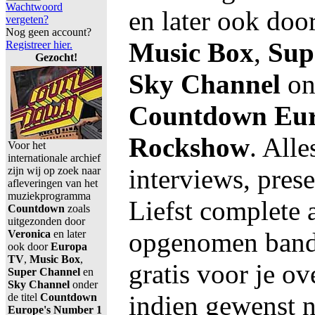
Wachtwoord
en later ook doo
vergeten?
Nog geen account?
Music Box
,
Sup
Registreer hier.
Gezocht!
Sky Channel
ond
Countdown Eur
Rockshow
. All
Voor het
internationale archief
interviews, prese
zijn wij op zoek naar
afleveringen van het
muziekprogramma
Liefst complete 
Countdown
zoals
uitgezonden door
opgenomen band
Veronica
en later
ook door
Europa
TV
,
Music Box
,
gratis voor je o
Super Channel
en
Sky Channel
onder
indien gewenst ne
de titel
Countdown
Europe's Number 1