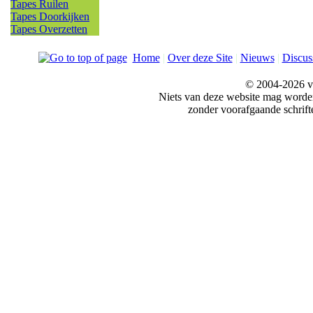
Tapes Ruilen
Tapes Doorkijken
Tapes Overzetten
Home
|
Over deze Site
|
Nieuws
|
Discus
© 2004-2026 v
Niets van deze website mag word
zonder voorafgaande schrift