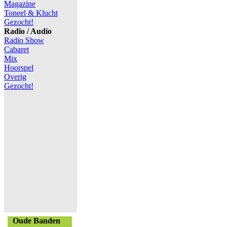
Magazine
Toneel & Klucht
Gezocht!
Radio / Audio
Radio Show
Cabaret
Mix
Hoorspel
Overig
Gezocht!
Oude Banden