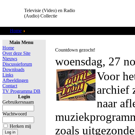
Televisie (Video) en Radio
(Audio) Collectie
Home
Reality
Main Menu
Home
Countdown gezocht!
Over deze Site
woensdag, 27 n
Nieuws
Discussieforum
Downloads
Voor het
Links
Afbeeldingen
Contact
archief 
TV Programma DB
Login
naar af
Gebruikersnaam
muziekprogram
Wachtwoord
Herken mij
zoals uitgezond