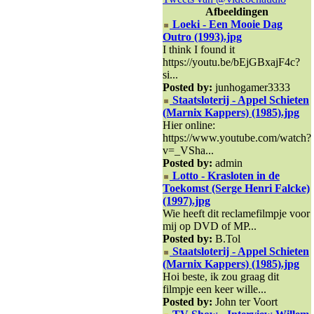
Afbeeldingen
Loeki - Een Mooie Dag
Outro (1993).jpg
I think I found it
https://youtu.be/bEjGBxajF4c?
si...
Posted by:
junhogamer3333
Staatsloterij - Appel Schieten
(Marnix Kappers) (1985).jpg
Hier online:
https://www.youtube.com/watch?
v=_VSha...
Posted by:
admin
Lotto - Krasloten in de
Toekomst (Serge Henri Falcke)
(1997).jpg
Wie heeft dit reclamefilmpje voor
mij op DVD of MP...
Posted by:
B.Tol
Staatsloterij - Appel Schieten
(Marnix Kappers) (1985).jpg
Hoi beste, ik zou graag dit
filmpje een keer wille...
Posted by:
John ter Voort