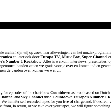
nale archief zijn wij op zoek naar afleveringen van het muziekprogram
eronica
en later ook door
Europa TV
,
Music Box
,
Super Channel
e
e's Number 1 Rockshow
. Alles is welkom; interviews, presentaties, 
opgenomen banden zetten we gratis voor je over en komen indien gewenst
men de banden over, komen we wel uit.
ing for episodes of the chartshow
Countdown
as broadcasted on Dutch 
Channel
and
Sky Channel
titled
Countdown Europe's Number 1 
We transfer self-recorded tapes for you free of charge and, if desired, 
e from, in return, or we take over your tapes, we will figure something 