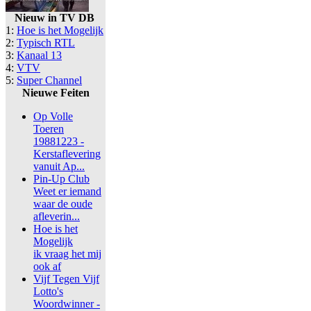
Nieuw in TV DB
1:
Hoe is het Mogelijk
2:
Typisch RTL
3:
Kanaal 13
4:
VTV
5:
Super Channel
Nieuwe Feiten
Op Volle
Toeren
19881223 -
Kerstaflevering
vanuit Ap...
Pin-Up Club
Weet er iemand
waar de oude
afleverin...
Hoe is het
Mogelijk
ik vraag het mij
ook af
Vijf Tegen Vijf
Lotto's
Woordwinner -