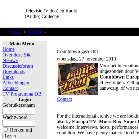
Televisie (Video) en Radio
(Audio) Collectie
Home
Muziek
Videoclip
Main Menu
Home
Countdown gezocht!
Over deze Site
woensdag, 27 november 2019
Nieuws
Voor het internatio
Discussieforum
uitgezonden door
V
Downloads
Countdown Europ
Links
afleveringen. Zelf 
Afbeeldingen
aanwezig, of we ne
Contact
TV Programma DB
Contact
Login
Gebruikersnaam
For the international archive we are look
Wachtwoord
also by
Europa TV
,
Music Box
,
Super 
welcome; interviews, hosts, performances. 
Herken mij
condition. We have plenty material to chos