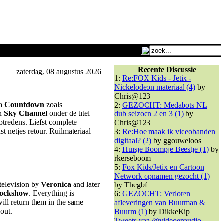
Recente Discussie
zaterdag, 08 augustus 2026
1:
Re:FOX Kids - Jetix -
Nickelodeon materiaal (4)
by
Chris@123
ma
Countdown
zoals
2:
GEZOCHT: Medabots NL
n
Sky Channel
onder de titel
dub seizoen 2 en 3 (1)
by
optredens. Liefst complete
Chris@123
 netjes retour. Ruilmateriaal
3:
Re:Hoe maak ik videobanden
digitaal? (2)
by ggouweloos
4:
Huisje Boompje Beestje (1)
by
rkerseboom
5:
Fox Kids/Jetix en Cartoon
Network opnamen gezocht (1)
television by
Veronica
and later
by Thegbf
Rockshow
. Everything is
6:
GEZOCHT: Verloren
will return them in the same
afleveringen van Buurman &
out.
Buurm (1)
by DikkeKip
Tweets van @videoenaudio