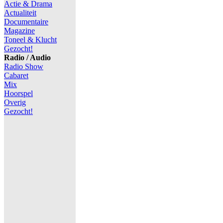
Actie & Drama
Actualiteit
Documentaire
Magazine
Toneel & Klucht
Gezocht!
Radio / Audio
Radio Show
Cabaret
Mix
Hoorspel
Overig
Gezocht!