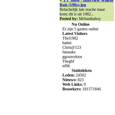
TV Show - Interview Willem
Ruis (198x).jpg
Belachelijk late reactie maar
kom; dit is uit 1982...
Posted by:
MrSambaboy
Nu Online
Er zijn 5 gasten online
Latest Visitors
Tbel1982
batim
Chris@123
fatsnake
ggouweloos
Thegbf
nf98
Statistieken
Leden:
24502
Nieuws:
823
Web Links:
0
Bezoekers:
181571846