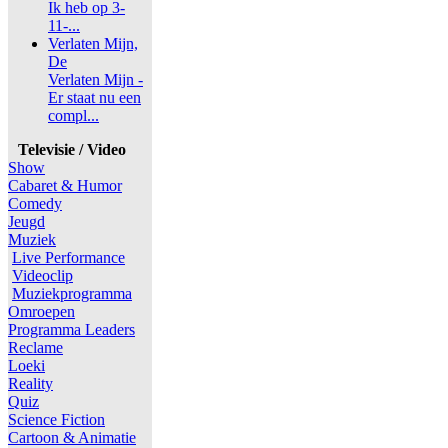
Ik heb op 3-
11-...
Verlaten Mijn,
De
Verlaten Mijn -
Er staat nu een
compl...
Televisie / Video
Show
Cabaret & Humor
Comedy
Jeugd
Muziek
Live Performance
Videoclip
Muziekprogramma
Omroepen
Programma Leaders
Reclame
Loeki
Reality
Quiz
Science Fiction
Cartoon & Animatie