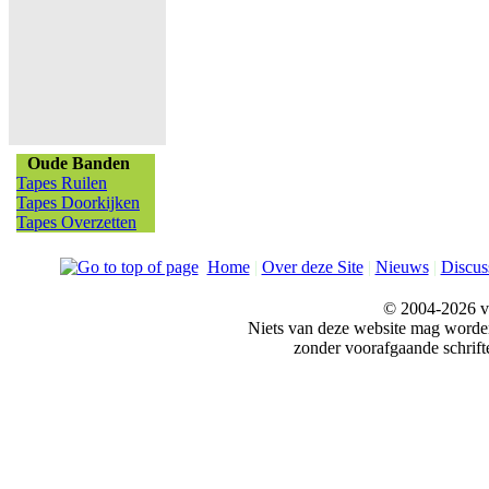
Oude Banden
Tapes Ruilen
Tapes Doorkijken
Tapes Overzetten
Home
|
Over deze Site
|
Nieuws
|
Discus
© 2004-2026 v
Niets van deze website mag word
zonder voorafgaande schrift