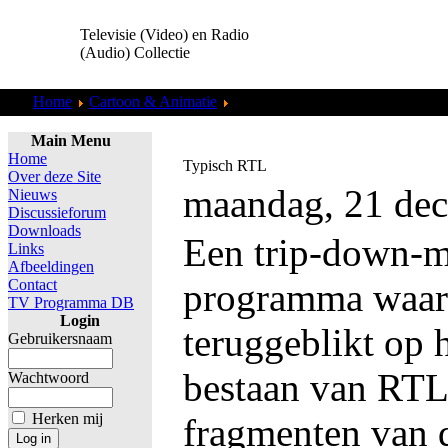
Televisie (Video) en Radio
(Audio) Collectie
Home
Cartoon & Animatie
South Park
Main Menu
Home
Typisch RTL
Over deze Site
maandag, 21 de
Nieuws
Discussieforum
Downloads
Een trip-down-
Links
Afbeeldingen
Contact
programma waari
TV Programma DB
Login
teruggeblikt op h
Gebruikersnaam
bestaan van RTL
Wachtwoord
Herken mij
fragmenten van 