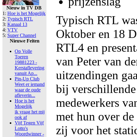
prijzenslag
Nieuw in TV DB
1:
Hoe is het Mogelijk
Typisch RTL was 
2:
Typisch RTL
3:
Kanaal 13
4:
VTV
Oktober en 18 
5:
Super Channel
Nieuwe Feiten
RTL4 en presenta
Op Volle
Toeren
van Peter van der
19881223 -
Kerstaflevering
uitzendingen gaa
vanuit Ap...
Pin-Up Club
Weet er iemand
bij verschillende
waar de oude
afleverin...
medewerkers van
Hoe is het
Mogelijk
ik vraag het mij
met hun over de
ook af
Vijf Tegen Vijf
zij voor het stat
Lotto's
Woordwinner -