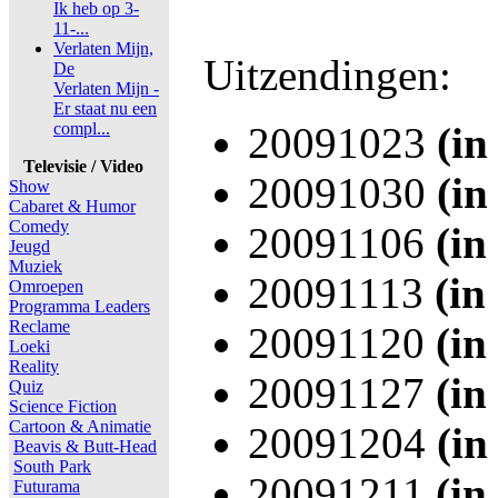
Ik heb op 3-
11-...
Verlaten Mijn,
Uitzendingen:
De
Verlaten Mijn -
Er staat nu een
compl...
20091023
(in
Televisie / Video
20091030
(in
Show
Cabaret & Humor
Comedy
20091106
(in
Jeugd
Muziek
20091113
(in
Omroepen
Programma Leaders
Reclame
20091120
(in
Loeki
Reality
20091127
(in
Quiz
Science Fiction
Cartoon & Animatie
20091204
(in
Beavis & Butt-Head
South Park
20091211
(in
Futurama