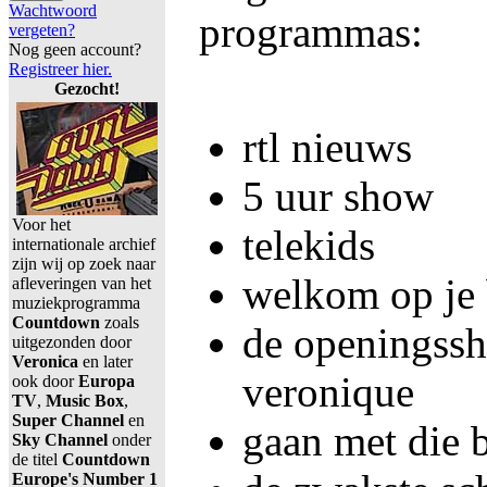
Wachtwoord
programmas:
vergeten?
Nog geen account?
Registreer hier.
Gezocht!
rtl nieuws
5 uur show
Voor het
telekids
internationale archief
zijn wij op zoek naar
welkom op je 
afleveringen van het
muziekprogramma
Countdown
zoals
de openingssh
uitgezonden door
Veronica
en later
veronique
ook door
Europa
TV
,
Music Box
,
Super Channel
en
gaan met die 
Sky Channel
onder
de titel
Countdown
Europe's Number 1