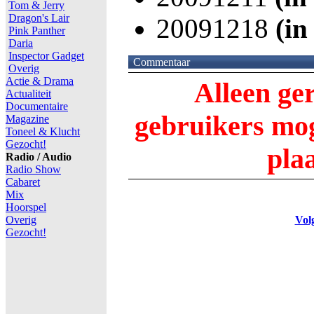
Tom & Jerry
Dragon's Lair
20091218
(in
Pink Panther
Daria
Inspector Gadget
Commentaar
Overig
Actie & Drama
Alleen ge
Actualiteit
Documentaire
gebruikers m
Magazine
Toneel & Klucht
Gezocht!
pla
Radio / Audio
Radio Show
Cabaret
Mix
Hoorspel
Overig
Vol
Gezocht!