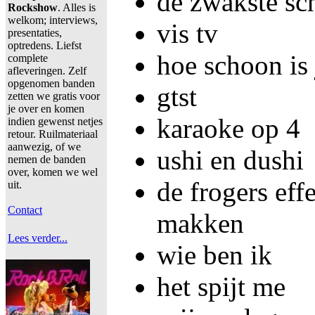
de zwakste sc
Rockshow
. Alles is
welkom; interviews,
vis tv
presentaties,
optredens. Liefst
hoe schoon is
complete
afleveringen. Zelf
opgenomen banden
gtst
zetten we gratis voor
je over en komen
karaoke op 4
indien gewenst netjes
retour. Ruilmateriaal
aanwezig, of we
ushi en dushi
nemen de banden
over, komen we wel
de frogers eff
uit.
Contact
makken
Lees verder...
wie ben ik
het spijt me