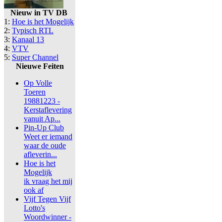
Nieuw in TV DB
1:
Hoe is het Mogelijk
2:
Typisch RTL
3:
Kanaal 13
4:
VTV
5:
Super Channel
Nieuwe Feiten
Op Volle
Toeren
19881223 -
Kerstaflevering
vanuit Ap...
Pin-Up Club
Weet er iemand
waar de oude
afleverin...
Hoe is het
Mogelijk
ik vraag het mij
ook af
Vijf Tegen Vijf
Lotto's
Woordwinner -