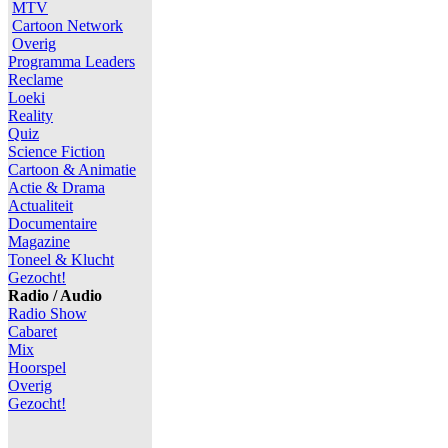
MTV
Cartoon Network
Overig
Programma Leaders
Reclame
Loeki
Reality
Quiz
Science Fiction
Cartoon & Animatie
Actie & Drama
Actualiteit
Documentaire
Magazine
Toneel & Klucht
Gezocht!
Radio / Audio
Radio Show
Cabaret
Mix
Hoorspel
Overig
Gezocht!