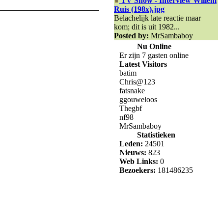
TV Show - Interview Willem
Ruis (198x).jpg
Belachelijk late reactie maar
kom; dit is uit 1982...
Posted by:
MrSambaboy
Nu Online
Er zijn 7 gasten online
Latest Visitors
batim
Chris@123
fatsnake
ggouweloos
Thegbf
nf98
MrSambaboy
Statistieken
Leden:
24501
Nieuws:
823
Web Links:
0
Bezoekers:
181486235