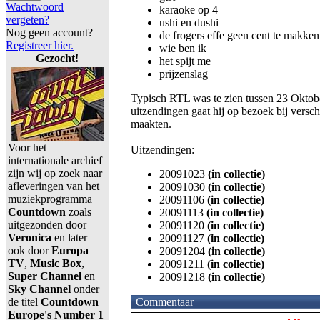
Wachtwoord
karaoke op 4
vergeten?
ushi en dushi
Nog geen account?
de frogers effe geen cent te makken
Registreer hier.
wie ben ik
Gezocht!
het spijt me
prijzenslag
Typisch RTL was te zien tussen 23 Oktobe
uitzendingen gaat hij op bezoek bij versc
maakten.
Voor het
Uitzendingen:
internationale archief
zijn wij op zoek naar
20091023
(in collectie)
afleveringen van het
20091030
(in collectie)
muziekprogramma
20091106
(in collectie)
Countdown
zoals
20091113
(in collectie)
uitgezonden door
20091120
(in collectie)
Veronica
en later
20091127
(in collectie)
ook door
Europa
20091204
(in collectie)
TV
,
Music Box
,
20091211
(in collectie)
Super Channel
en
20091218
(in collectie)
Sky Channel
onder
de titel
Countdown
Commentaar
Europe's Number 1