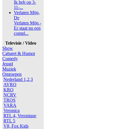
Ik heb op 3-
11-...
Verlaten Mijn,
De
Verlaten Mijn -
Er staat nu een
compl...
Televisie / Video
Show
Cabaret & Humor
Comedy
Jeugd
Muziek
Omroepen
Nederland 1,2,3
AVRO
KRO
NCRV
TROS
VARA
Veronica
RTL 4, Veronique
RTL 5
V8, Fox Kids