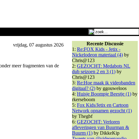
Recente Discussie
vrijdag, 07 augustus 2026
1:
Re:FOX Kids - Jetix -
Nickelodeon materiaal (4)
by
Chris@123
 onder meer fragmenten van de
2:
GEZOCHT: Medabots NL
dub seizoen 2 en 3 (1)
by
Chris@123
3:
Re:Hoe maak ik videobanden
digitaal? (2)
by ggouweloos
4:
Huisje Boompje Beestje (1)
by
rkerseboom
5:
Fox Kids/Jetix en Cartoon
Network opnamen gezocht (1)
by Thegbf
6:
GEZOCHT: Verloren
afleveringen van Buurman &
Buurm (1)
by DikkeKip
Tweets van @videoenaudio