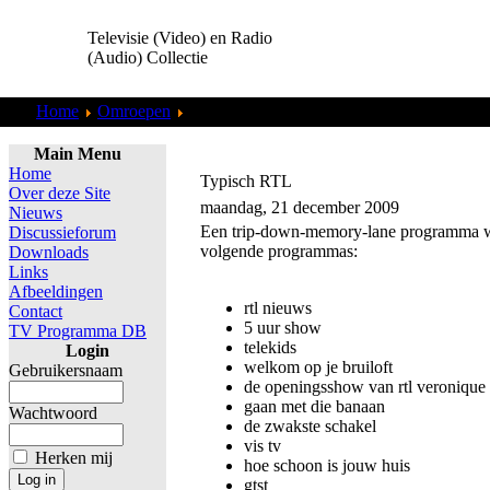
Televisie (Video) en Radio
(Audio) Collectie
Home
Omroepen
Veronica
Main Menu
Home
Typisch RTL
Over deze Site
maandag, 21 december 2009
Nieuws
Een trip-down-memory-lane programma waa
Discussieforum
volgende programmas:
Downloads
Links
Afbeeldingen
rtl nieuws
Contact
5 uur show
TV Programma DB
telekids
Login
welkom op je bruiloft
Gebruikersnaam
de openingsshow van rtl veronique
gaan met die banaan
Wachtwoord
de zwakste schakel
vis tv
Herken mij
hoe schoon is jouw huis
gtst