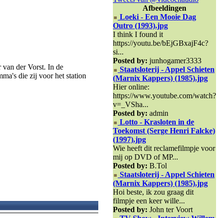
Afbeeldingen
Loeki - Een Mooie Dag
Outro (1993).jpg
I think I found it
https://youtu.be/bEjGBxajF4c?
si...
Posted by:
junhogamer3333
van der Vorst. In de
Staatsloterij - Appel Schieten
a's die zij voor het station
(Marnix Kappers) (1985).jpg
Hier online:
https://www.youtube.com/watch?
v=_VSha...
Posted by:
admin
Lotto - Krasloten in de
Toekomst (Serge Henri Falcke)
(1997).jpg
Wie heeft dit reclamefilmpje voor
mij op DVD of MP...
Posted by:
B.Tol
Staatsloterij - Appel Schieten
(Marnix Kappers) (1985).jpg
Hoi beste, ik zou graag dit
filmpje een keer wille...
Posted by:
John ter Voort