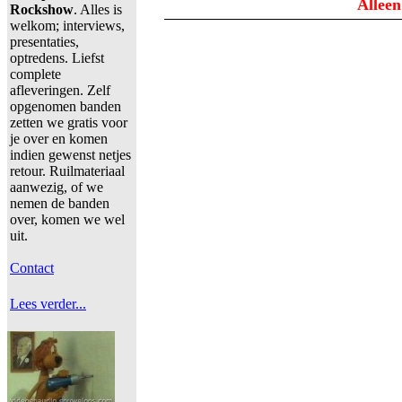
Alleen
Rockshow
. Alles is
welkom; interviews,
presentaties,
optredens. Liefst
complete
afleveringen. Zelf
opgenomen banden
zetten we gratis voor
je over en komen
indien gewenst netjes
retour. Ruilmateriaal
aanwezig, of we
nemen de banden
over, komen we wel
uit.
Contact
Lees verder...