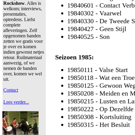
Rockshow
. Alles is
19840601 - Contact Ver
welkom; interviews,
19840302 - Vaarwel
presentaties,
optredens. Liefst
19840330 - De Tweede 
complete
19840427 - Geen Stijl
afleveringen. Zelf
19840525 - Son
opgenomen banden
zetten we gratis voor
je over en komen
indien gewenst netjes
Seizoen 1985:
retour. Ruilmateriaal
aanwezig, of we
nemen de banden
19850111 - Valse Start
over, komen we wel
19850118 - Wat een Tro
uit.
19850125 - Gewoon We
Contact
19850208 - Meiden en M
19850215 - Lusten en La
Lees verder...
19850222 - Op Dezelfde 
19850308 - Kortsluiting
19850315 - Het Besluit