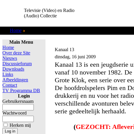
Televisie (Video) en Radio
(Audio) Collectie
Home
Tapes Overzetten
Main Menu
Home
Kanaal 13
Over deze Site
dinsdag, 16 juni 2009
Nieuws
Kanaal 13 is een jeugdserie
Discussieforum
Downloads
vanaf 10 november 1982. De 
Links
Grote Klok, een serie over e
Afbeeldingen
Contact
De hoofdrolspelers Pim en Do
TV Programma DB
drukkerij en nu voor het radi
Login
Gebruikersnaam
verschillende avonturen bele
serie gedeeltelijk herhaald.
Wachtwoord
Herken mij
(
GEZOCHT: Aflever