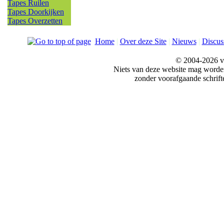
Tapes Ruilen
Tapes Doorkijken
Tapes Overzetten
Home
|
Over deze Site
|
Nieuws
|
Discus
© 2004-2026 v
Niets van deze website mag word
zonder voorafgaande schrift