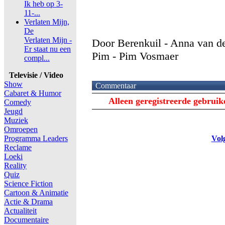
Ik heb op 3-
11-...
Verlaten Mijn,
De
Verlaten Mijn -
Door Berenkuil - Anna van de
Er staat nu een
Pim - Pim Vosmaer
compl...
Televisie / Video
Show
Commentaar
Cabaret & Humor
Alleen geregistreerde gebrui
Comedy
Jeugd
Muziek
Omroepen
Programma Leaders
Vol
Reclame
Loeki
Reality
Quiz
Science Fiction
Cartoon & Animatie
Actie & Drama
Actualiteit
Documentaire