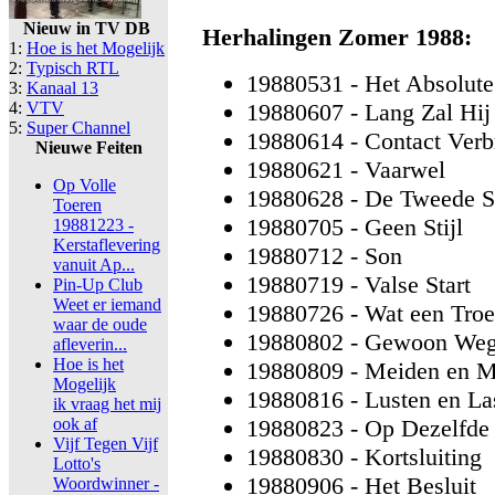
Nieuw in TV DB
Herhalingen Zomer 1988:
1:
Hoe is het Mogelijk
2:
Typisch RTL
19880531 - Het Absolute
3:
Kanaal 13
4:
VTV
19880607 - Lang Zal Hij
5:
Super Channel
19880614 - Contact Ver
Nieuwe Feiten
19880621 - Vaarwel
Op Volle
19880628 - De Tweede 
Toeren
19880705 - Geen Stijl
19881223 -
Kerstaflevering
19880712 - Son
vanuit Ap...
19880719 - Valse Start
Pin-Up Club
Weet er iemand
19880726 - Wat een Tro
waar de oude
19880802 - Gewoon We
afleverin...
Hoe is het
19880809 - Meiden en M
Mogelijk
19880816 - Lusten en La
ik vraag het mij
ook af
19880823 - Op Dezelfde 
Vijf Tegen Vijf
19880830 - Kortsluiting
Lotto's
19880906 - Het Besluit
Woordwinner -