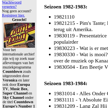
Wachtwoord
Seizoen 1982-1983:
vergeten?
Nog geen account?
Registreer hier.
19821110
Gezocht!
19821215 - Pim's Tante; 
terug uit Amerika.
19830119 - Presentatrice
populairder
19830223 - Wat is er me
Voor het
19830330 - Wat is mooi?
internationale archief
zijn wij op zoek naar
over de muziek op Kanaa
afleveringen van het
19830504 - Een Beetje Ve
muziekprogramma
Countdown
zoals
uitgezonden door
Veronica
en later
Seizoen 1983-1984:
ook door
Europa
TV
,
Music Box
,
19831014 - Alles Onder 
Super Channel
en
Sky Channel
onder
19831111 - 't Absolute E
de titel
Countdown
19831209 - Lang Zal Hij
Europe's Number 1