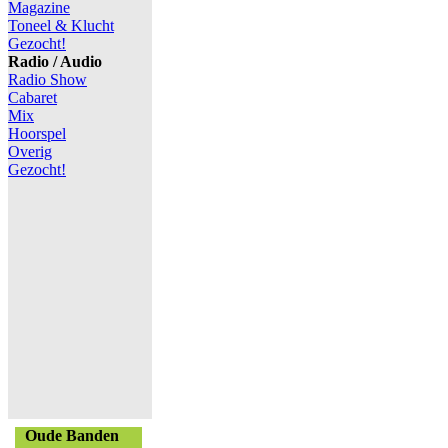
Magazine
Toneel & Klucht
Gezocht!
Radio / Audio
Radio Show
Cabaret
Mix
Hoorspel
Overig
Gezocht!
Oude Banden