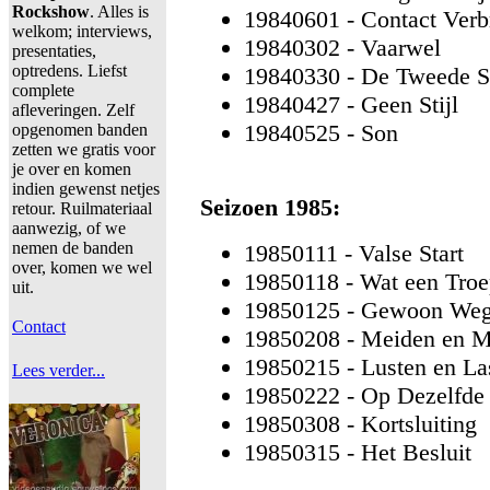
Rockshow
. Alles is
19840601 - Contact Ver
welkom; interviews,
19840302 - Vaarwel
presentaties,
optredens. Liefst
19840330 - De Tweede 
complete
19840427 - Geen Stijl
afleveringen. Zelf
19840525 - Son
opgenomen banden
zetten we gratis voor
je over en komen
indien gewenst netjes
Seizoen 1985:
retour. Ruilmateriaal
aanwezig, of we
nemen de banden
19850111 - Valse Start
over, komen we wel
19850118 - Wat een Tro
uit.
19850125 - Gewoon We
Contact
19850208 - Meiden en M
19850215 - Lusten en La
Lees verder...
19850222 - Op Dezelfde 
19850308 - Kortsluiting
19850315 - Het Besluit