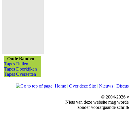
Oude Banden
Tapes Ruilen
Tapes Doorkijken
Tapes Overzetten
Home
|
Over deze Site
|
Nieuws
|
Discus
© 2004-2026 v
Niets van deze website mag word
zonder voorafgaande schrift