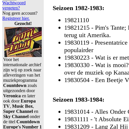
Wachtwoord
Seizoen 1982-1983:
vergeten?
Nog geen account?
Registreer hier.
19821110
Gezocht!
19821215 - Pim's Tante; 
terug uit Amerika.
19830119 - Presentatrice
populairder
19830223 - Wat is er me
Voor het
19830330 - Wat is mooi?
internationale archief
zijn wij op zoek naar
over de muziek op Kanaa
afleveringen van het
19830504 - Een Beetje Ve
muziekprogramma
Countdown
zoals
uitgezonden door
Veronica
en later
Seizoen 1983-1984:
ook door
Europa
TV
,
Music Box
,
19831014 - Alles Onder 
Super Channel
en
Sky Channel
onder
19831111 - 't Absolute E
de titel
Countdown
19831209 - Lang Zal Hij
Europe's Number 1