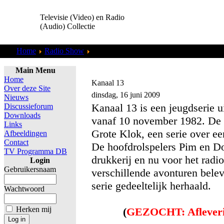
Televisie (Video) en Radio
(Audio) Collectie
Home
Radio Show
De Schuurpapier
Main Menu
Home
Kanaal 13
Over deze Site
dinsdag, 16 juni 2009
Nieuws
Kanaal 13 is een jeugdserie
Discussieforum
Downloads
vanaf 10 november 1982. De 
Links
Grote Klok, een serie over e
Afbeeldingen
Contact
De hoofdrolspelers Pim en Do
TV Programma DB
drukkerij en nu voor het radi
Login
Gebruikersnaam
verschillende avonturen bele
serie gedeeltelijk herhaald.
Wachtwoord
Herken mij
(
GEZOCHT: Aflever