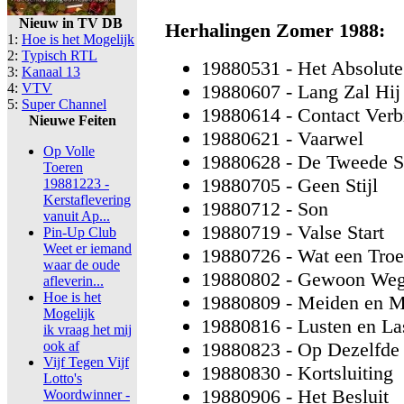
Nieuw in TV DB
Herhalingen Zomer 1988:
1:
Hoe is het Mogelijk
2:
Typisch RTL
19880531 - Het Absolute
3:
Kanaal 13
4:
VTV
19880607 - Lang Zal Hij
5:
Super Channel
19880614 - Contact Ver
Nieuwe Feiten
19880621 - Vaarwel
Op Volle
19880628 - De Tweede 
Toeren
19880705 - Geen Stijl
19881223 -
Kerstaflevering
19880712 - Son
vanuit Ap...
19880719 - Valse Start
Pin-Up Club
Weet er iemand
19880726 - Wat een Tro
waar de oude
19880802 - Gewoon We
afleverin...
Hoe is het
19880809 - Meiden en M
Mogelijk
19880816 - Lusten en La
ik vraag het mij
ook af
19880823 - Op Dezelfde 
Vijf Tegen Vijf
19880830 - Kortsluiting
Lotto's
19880906 - Het Besluit
Woordwinner -