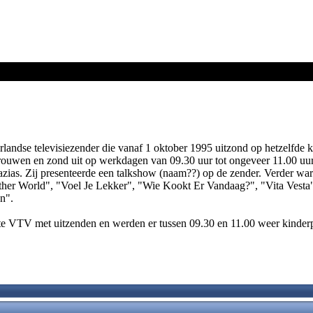
ndse televisiezender die vanaf 1 oktober 1995 uitzond op hetzelfde k
rouwen en zond uit op werkdagen van 09.30 uur tot ongeveer 11.00 uur
as. Zij presenteerde een talkshow (naam??) op de zender. Verder war
ther World", "Voel Je Lekker", "Wie Kookt Er Vandaag?", "Vita Vesta
n".
pte VTV met uitzenden en werden er tussen 09.30 en 11.00 weer kinde