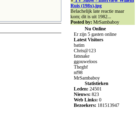
TV Show - Interview Willem
Ruis (198x).jpg
Belachelijk late reactie maar
kom; dit is uit 1982...
Posted by:
MrSambaboy
Nu Online
Er zijn 5 gasten online
Latest Visitors
batim
Chris@123
fatsnake
ggouweloos
Thegbf
nf98
MrSambaboy
Statistieken
Leden:
24501
Nieuws:
823
Web Links:
0
Bezoekers:
181513947