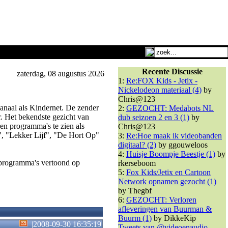
Recente Discussie
zaterdag, 08 augustus 2026
1:
Re:FOX Kids - Jetix -
Nickelodeon materiaal (4)
by
Chris@123
anaal als Kindernet. De zender
2:
GEZOCHT: Medabots NL
. Het bekendste gezicht van
dub seizoen 2 en 3 (1)
by
en programma's te zien als
Chris@123
", "Lekker Lijf", "De Hort Op"
3:
Re:Hoe maak ik videobanden
digitaal? (2)
by ggouweloos
4:
Huisje Boompje Beestje (1)
by
rprogramma's vertoond op
rkerseboom
5:
Fox Kids/Jetix en Cartoon
Network opnamen gezocht (1)
by Thegbf
6:
GEZOCHT: Verloren
afleveringen van Buurman &
Buurm (1)
by DikkeKip
|
2008-09-30 16:35:19
Tweets van @videoenaudio