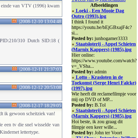
Afbeeldingen
et einde van VTV (1996) kwam
Loeki - Een Mooie Dag
Outro (1993).jpg
|
2008-12-10 13:04:48
I think I found it
https://youtu.be/bEjGBxajF4c?
si...
Posted by:
junhogamer3333
 PID:210/310 Dutch SID:18 (
Staatsloterij - Appel Schieten
(Marnix Kappers) (1985).jpg
Hier online:
https://www.youtube.com/watch?
v=_VSha...
|
2008-12-11 21:37:03
Posted by:
admin
Lotto - Krasloten in de
Toekomst (Serge Henri Falcke)
|
2008-12-12 20:53:08
(1997).jpg
Wie heeft dit reclamefilmpje voor
mij op DVD of MP...
Posted by:
B.Tol
|
2008-12-17 18:29:05
Staatsloterij - Appel Schieten
dt ik gewoon scheitziek van!
(Marnix Kappers) (1985).jpg
Hoi beste, ik zou graag dit
 een tv die snel wisselde van
filmpje een keer wille...
indernet lettertype.
Posted by:
John ter Voort