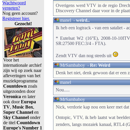
Wachtwoord
Overigens werd VTV in de regio Drecht
vergeten?
Discovery Channel daar voor in de plaat
Nog geen account?
Registreer hier.
manel
-
weird..
Gezocht!
Ik heb een logtrack - van een sataliet - ac
* Eutelsat W2 (16°E), 2008-10-10IT
SR:27500 FEC:3/4 - FTA).
Zendt VTV dan nog steeds uit
Voor het
internationale archief
MrSambaboy
-
Re: Weird
zijn wij op zoek naar
Denk het niet, denk gewoon dat er een z
afleveringen van het
muziekprogramma
manel
Countdown
zoals
Nou.....
uitgezonden door
Veronica
en later
MrSambaboy
ook door
Europa
TV
,
Music Box
,
Nick, verdorie kap nou een keer met dat
Super Channel
en
Sky Channel
onder
Ontopic, VTV, ik heb laatst wat beeld
de titel
Countdown
zenders, langs mozaiek kanaal, RTL4 
Europe's Number 1