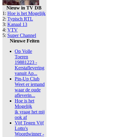
Nieuw in TV DB
1:
Hoe is het Mogelijk
2:
Typisch RTL
3:
Kanaal 13
4:
VTV
5:
Super Channel
Nieuwe Feiten
Op Volle
Toeren
19881223 -
Kerstaflevering
vanuit Ap...
Pin-Up Club
Weet er iemand
waar de oude
afleverin...
Hoe is het
Mogelijk
ik vraag het mij
ook af
Vijf Tegen Vijf
Lotto's
Woordwinner -