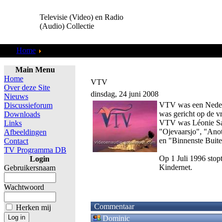
Televisie (Video) en Radio
(Audio) Collectie
Home
Links
Main Menu
Home
VTV
Over deze Site
dinsdag, 24 juni 2008
Nieuws
VTV was een Nederla
Discussieforum
was gericht op de v
Downloads
VTV was Léonie Sazi
Links
"Ojevaarsjo", "Ano
Afbeeldingen
en "Binnenste Buite
Contact
TV Programma DB
Op 1 Juli 1996 sto
Login
Kindernet.
Gebruikersnaam
Wachtwoord
Commentaar
Herken mij
Dominic