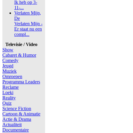
Ik heb op 3-
11-...
Verlaten Mijn,
De
Verlaten Mijn -
Er staat nu een
compl...
Televisie / Video
Show
Cabaret & Humor
Comedy
Jeugd
Muziek
Omroepen
Programma Leaders
Reclame
Loeki
Reality
Quiz
Science Fiction
Cartoon & Animatie
Actie & Drama
Actualiteit
Documentaire