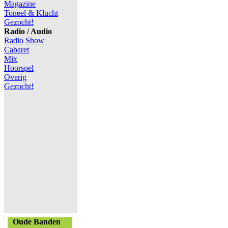
Magazine
Toneel & Klucht
Gezocht!
Radio / Audio
Radio Show
Cabaret
Mix
Hoorspel
Overig
Gezocht!
Oude Banden