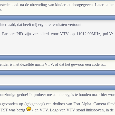
steden ook na de uitzending van kindernet doorgegeven. Later na h
s.
hterhaald, dat heeft mij erg rare resultaten vertoont:
V Partner: PID zijn veranderd voor VTV op 11012.00MHz, pol.V:
ender is met dezelfde naam VTV, of dat het gewoon een code is...
 onzinnige gedoe! Ik probeer me aan de regels te houden maar hier wor
en gevonden op (gekgenoeg) een dvdbox van Fort Alpha. Camera filmde
(GTST was bezig
), en VTV. Logo van VTV stond linksboven, in de K