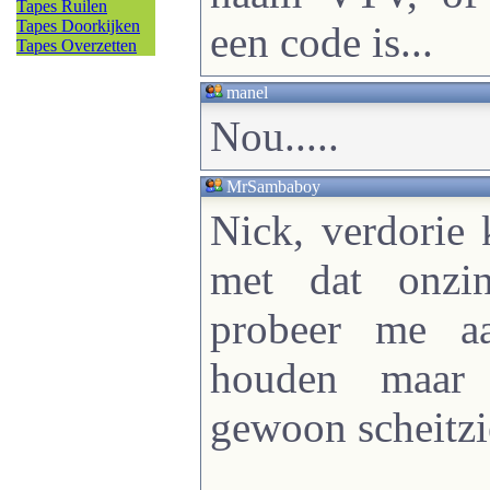
Tapes Ruilen
Tapes Doorkijken
een code is...
Tapes Overzetten
manel
Nou.....
MrSambaboy
Nick, verdorie
met dat onzi
probeer me a
houden maar 
gewoon scheitzi