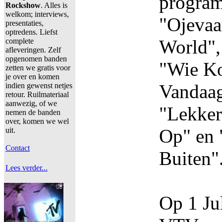
program
Rockshow
. Alles is
welkom; interviews,
"Ojevaa
presentaties,
optredens. Liefst
World",
complete
afleveringen. Zelf
opgenomen banden
"Wie Ko
zetten we gratis voor
je over en komen
Vandaag
indien gewenst netjes
retour. Ruilmateriaal
aanwezig, of we
"Lekker
nemen de banden
over, komen we wel
Op" en 
uit.
Contact
Buiten"
Lees verder...
Op 1 Ju