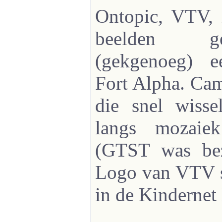
Ontopic, VTV, 
beelden g
(gekgenoeg) 
Fort Alpha. Cam
die snel wisse
langs mozaie
(GTST was b
Logo van VTV s
in de Kindernet 