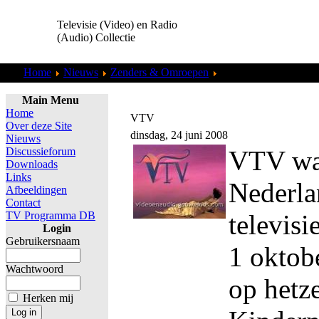
Televisie (Video) en Radio
(Audio) Collectie
Home
Nieuws
Zenders & Omroepen
VTV
Main Menu
Home
VTV
Over deze Site
dinsdag, 24 juni 2008
Nieuws
Discussieforum
VTV wa
Downloads
Links
Nederla
Afbeeldingen
Contact
TV Programma DB
televisi
Login
Gebruikersnaam
1 oktob
Wachtwoord
op hetze
Herken mij