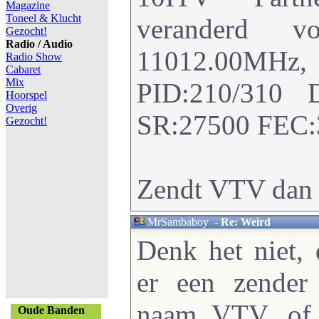
Magazine
Toneel & Klucht
veranderd 
Gezocht!
Radio / Audio
11012.00M
Radio Show
Cabaret
Mix
PID:210/310 
Hoorspel
Overig
SR:27500 FEC:3
Gezocht!
Zendt VTV dan 
MrSambaboy
-
Re: Weird
Denk het niet,
er een zender
naam VTV, of
Oude Banden