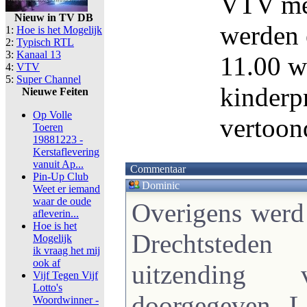
VTV met
Nieuw in TV DB
werden 
1:
Hoe is het Mogelijk
2:
Typisch RTL
3:
Kanaal 13
11.00 w
4:
VTV
5:
Super Channel
kinderp
Nieuwe Feiten
Op Volle
vertoon
Toeren
19881223 -
Kerstaflevering
vanuit Ap...
Commentaar
Pin-Up Club
Dominic
Weet er iemand
waar de oude
Overigens werd
afleverin...
Hoe is het
Drechtsted
Mogelijk
ik vraag het mij
ook af
uitzending 
Vijf Tegen Vijf
Lotto's
doorgegeven. L
Woordwinner -