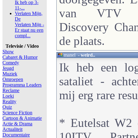
Ik heb op 3-
11-...
van VTV (
Verlaten Mijn,
De
Discovery Chan
Verlaten Mijn -
Er staat nu een
compl...
de plaats.
Televisie / Video
Show
manel
-
weird..
Cabaret & Humor
Comedy
Ik heb een lo
Jeugd
Muziek
sataliet - acht
Omroepen
Programma Leaders
Reclame
mij erg rare resu
Loeki
Reality
Quiz
Science Fiction
Cartoon & Animatie
* Eutelsat W2 
Actie & Drama
Actualiteit
10ITV Partn
Documentaire