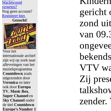
Kindern
Wachtwoord
vergeten?
gericht
Nog geen account?
Registreer hier.
zond ui
Gezocht!
van 09.
ongevee
Voor het
bekends
internationale archief
zijn wij op zoek naar
VTV was
afleveringen van het
muziekprogramma
Countdown
zoals
Zij pres
uitgezonden door
Veronica
en later
talksho
ook door
Europa
TV
,
Music Box
,
Super Channel
en
zender.
Sky Channel
onder
de titel
Countdown
Europe's Number 1