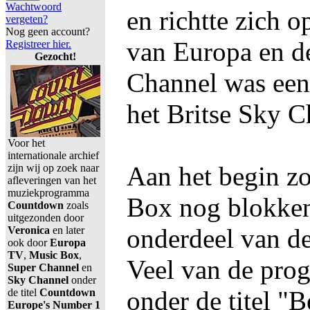
Wachtwoord
en richtte zich o
vergeten?
Nog geen account?
van Europa en d
Registreer hier.
Gezocht!
Channel was een
het Britse Sky C
Voor het
internationale archief
Aan het begin z
zijn wij op zoek naar
afleveringen van het
muziekprogramma
Box nog blokken
Countdown
zoals
uitgezonden door
onderdeel van d
Veronica
en later
ook door
Europa
TV
,
Music Box
,
Veel van de pro
Super Channel
en
Sky Channel
onder
onder de titel "B
de titel
Countdown
Europe's Number 1