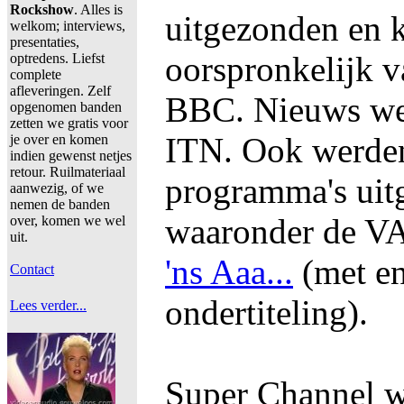
Rockshow
. Alles is
uitgezonden en
welkom; interviews,
presentaties,
oorspronkelijk v
optredens. Liefst
complete
afleveringen. Zelf
BBC. Nieuws we
opgenomen banden
zetten we gratis voor
ITN. Ook werden
je over en komen
indien gewenst netjes
retour. Ruilmateriaal
programma's uit
aanwezig, of we
nemen de banden
waaronder de 
over, komen we wel
uit.
'ns Aaa...
(met en
Contact
ondertiteling).
Lees verder...
Super Channel w