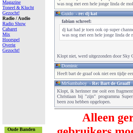
Magazine
was nog met een hele jonge linda de mo
Toneel & Klucht
Gezocht!
Guido
-
re: dj kat
Radio / Audio
fabian schreef:
Radio Show
Cabaret
dj kat had je toen ook op super chann
Mix
was nog met een hele jonge linda de 
Hoorspel
Overig
Gezocht!
Klopt niet, werd uitgezonden door Sky 
Dominic
Heeft bart de graaf ook niet een tijdje
MrSambaboy
-
Re: Bart de Graaff
Klopt, ik herinner me ooit een fragmen
Christiaan bij "zijn" programma Supe
been zou hebben opgelopen.
Alleen ge
gebruikers m
Oude Banden