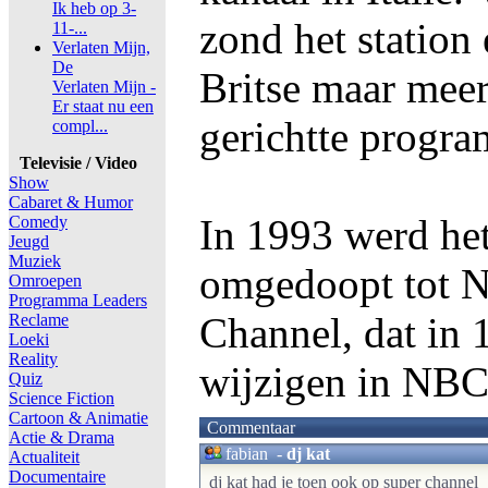
Ik heb op 3-
zond het station
11-...
Verlaten Mijn,
De
Britse maar mee
Verlaten Mijn -
Er staat nu een
gerichtte progra
compl...
Televisie / Video
Show
Cabaret & Humor
In 1993 werd het
Comedy
Jeugd
Muziek
omgedoopt tot 
Omroepen
Programma Leaders
Channel, dat in
Reclame
Loeki
Reality
wijzigen in NBC
Quiz
Science Fiction
Cartoon & Animatie
Commentaar
Actie & Drama
fabian
-
dj kat
Actualiteit
Documentaire
dj kat had je toen ook op super channel