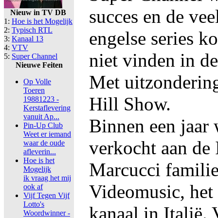
succes en de vee
Nieuw in TV DB
1:
Hoe is het Mogelijk
2:
Typisch RTL
engelse series 
3:
Kanaal 13
4:
VTV
niet vinden in d
5:
Super Channel
Nieuwe Feiten
Met uitzonderin
Op Volle
Toeren
Hill Show.
19881223 -
Kerstaflevering
vanuit Ap...
Binnen een jaar 
Pin-Up Club
Weet er iemand
verkocht aan de 
waar de oude
afleverin...
Hoe is het
Marcucci familie
Mogelijk
ik vraag het mij
Videomusic, het 
ook af
Vijf Tegen Vijf
Lotto's
kanaal in Italië
Woordwinner -