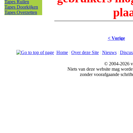
Tapes Ruilen
Tapes Doorkijken
pla
Tapes Overzetten
< Vorige
Home
|
Over deze Site
|
Nieuws
|
Discus
© 2004-2026 v
Niets van deze website mag word
zonder voorafgaande schrift