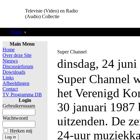
Televisie (Video) en Radio
(Audio) Collectie
Home
Actualiteit
Main Menu
Home
Super Channel
Over deze Site
dinsdag, 24 juni
Nieuws
Discussieforum
Downloads
Super Channel w
Links
Afbeeldingen
Contact
het Verenigd Kon
TV Programma DB
Login
30 januari 1987
Gebruikersnaam
uitzenden. De ze
Wachtwoord
Herken mij
24-uur muziekk