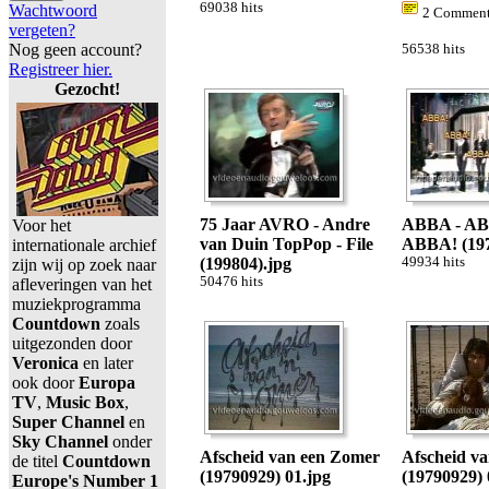
69038 hits
Wachtwoord
2 Comment
vergeten?
Nog geen account?
56538 hits
Registreer hier.
Gezocht!
75 Jaar AVRO - Andre
ABBA - A
Voor het
van Duin TopPop - File
ABBA! (197
internationale archief
(199804).jpg
49934 hits
zijn wij op zoek naar
50476 hits
afleveringen van het
muziekprogramma
Countdown
zoals
uitgezonden door
Veronica
en later
ook door
Europa
TV
,
Music Box
,
Super Channel
en
Sky Channel
onder
Afscheid van een Zomer
Afscheid v
de titel
Countdown
(19790929) 01.jpg
(19790929) 
Europe's Number 1