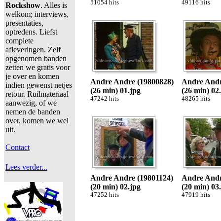
51054 hits
49116 hits
Rockshow
. Alles is
welkom; interviews,
presentaties,
optredens. Liefst
complete
afleveringen. Zelf
opgenomen banden
zetten we gratis voor
je over en komen
Andre Andre (19800828)
Andre Andr
indien gewenst netjes
(26 min) 01.jpg
(26 min) 02
retour. Ruilmateriaal
47242 hits
48265 hits
aanwezig, of we
nemen de banden
over, komen we wel
uit.
Contact
Lees verder...
Andre Andre (19801124)
Andre Andr
(20 min) 02.jpg
(20 min) 03
47252 hits
47919 hits