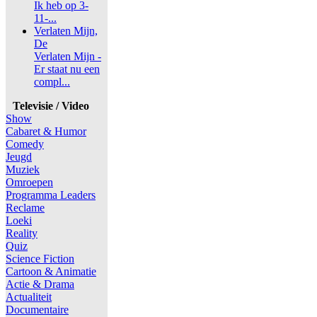
Ik heb op 3-
11-...
Verlaten Mijn,
De
Verlaten Mijn -
Er staat nu een
compl...
Televisie / Video
Show
Cabaret & Humor
Comedy
Jeugd
Muziek
Omroepen
Programma Leaders
Reclame
Loeki
Reality
Quiz
Science Fiction
Cartoon & Animatie
Actie & Drama
Actualiteit
Documentaire