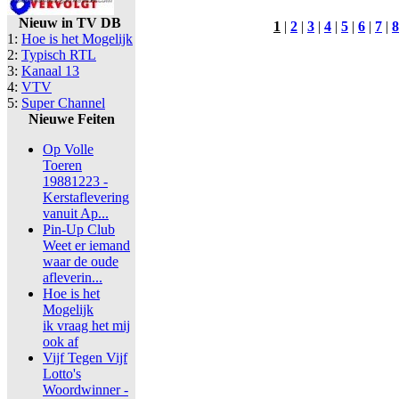
Nieuw in TV DB
1
|
2
|
3
|
4
|
5
|
6
|
7
|
8
1:
Hoe is het Mogelijk
2:
Typisch RTL
3:
Kanaal 13
4:
VTV
5:
Super Channel
Nieuwe Feiten
Op Volle
Toeren
19881223 -
Kerstaflevering
vanuit Ap...
Pin-Up Club
Weet er iemand
waar de oude
afleverin...
Hoe is het
Mogelijk
ik vraag het mij
ook af
Vijf Tegen Vijf
Lotto's
Woordwinner -