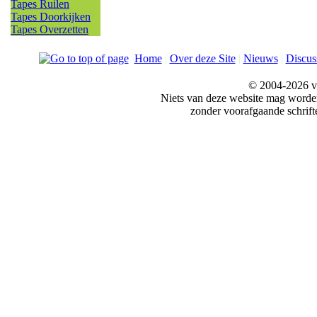
Tapes Ruilen
Tapes Doorkijken
Tapes Overzetten
Home
|
Over deze Site
|
Nieuws
|
Discus
© 2004-2026 v
Niets van deze website mag word
zonder voorafgaande schrift