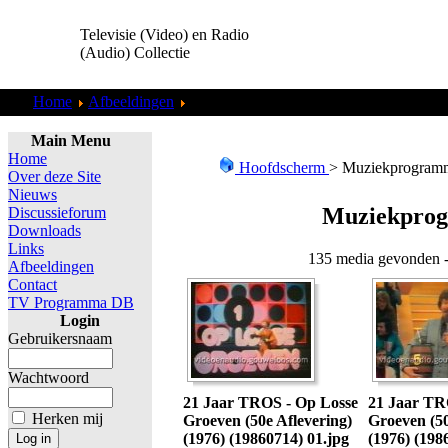
Televisie (Video) en Radio
(Audio) Collectie
Home
Afbeeldingen
Muziekprogramma&#39;s
Main Menu
Home
Hoofdscherm
> Muziekprogram
Over deze Site
Nieuws
Muziekpro
Discussieforum
Downloads
Links
135 media gevonden -
Afbeeldingen
Contact
TV Programma DB
Login
Gebruikersnaam
Wachtwoord
21 Jaar TROS - Op Losse
21 Jaar TR
Herken mij
Groeven (50e Aflevering)
Groeven (50
(1976) (19860714) 01.jpg
(1976) (198