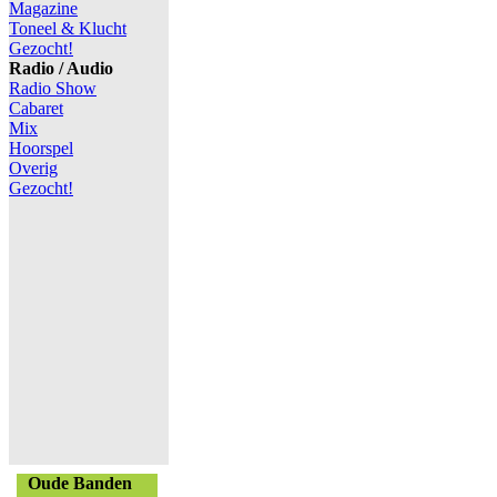
Magazine
Toneel & Klucht
Gezocht!
Radio / Audio
Radio Show
Cabaret
Mix
Hoorspel
Overig
Gezocht!
Oude Banden