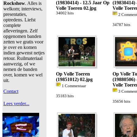
(19830414) - 12.5 Jaar Op
(19830414) 
Rockshow
. Alles is
Volle Toeren 02.jpg
Volle Toere
welkom; interviews,
34002 hits
presentaties,
2 Comment
optredens. Liefst
complete
34787 hits
afleveringen. Zelf
opgenomen banden
zetten we gratis voor
je over en komen
indien gewenst netjes
retour. Ruilmateriaal
aanwezig, of we
nemen de banden
Op Volle Toeren
Op Volle T
over, komen we wel
(19851012) 02.jpg
(19880506) 
uit.
Volle Toere
1 Commentaar
Contact
3 Comment
35183 hits
35656 hits
Lees verder...