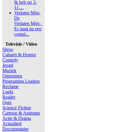
Ik heb op 3-
11-...
Verlaten Mijn,
De
Verlaten Mijn -
Er staat nu een
compl...
Televisie / Video
Show
Cabaret & Humor
Comedy
Jeugd
Muziek
Omroepen
Programma Leaders
Reclame
Loeki
Reality
Quiz
Science Fiction
Cartoon & Animatie
Actie & Drama
Actualiteit
Documentaire