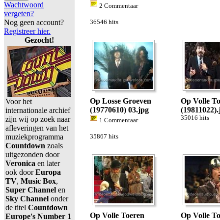
Wachtwoord
2 Commentaar
vergeten?
Nog geen account?
36546 hits
Registreer hier.
Gezocht!
Op Losse Groeven
Op Volle T
Voor het
(19770610) 03.jpg
(19811022).
internationale archief
35016 hits
zijn wij op zoek naar
1 Commentaar
afleveringen van het
muziekprogramma
35867 hits
Countdown
zoals
uitgezonden door
Veronica
en later
ook door
Europa
TV
,
Music Box
,
Super Channel
en
Sky Channel
onder
de titel
Countdown
Op Volle Toeren
Op Volle T
Europe's Number 1