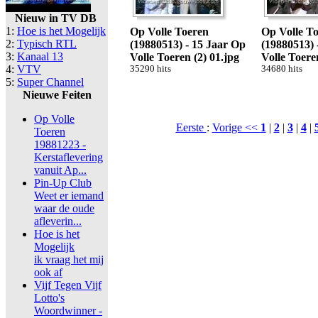
Nieuw in TV DB
1:
Hoe is het Mogelijk
Op Volle Toeren
Op Volle T
2:
Typisch RTL
(19880513) - 15 Jaar Op
(19880513) 
3:
Kanaal 13
Volle Toeren (2) 01.jpg
Volle Toere
4:
VTV
35290 hits
34680 hits
5:
Super Channel
Nieuwe Feiten
Op Volle
Eerste
:
Vorige <<
1
|
2
|
3
|
4
|
Toeren
19881223 -
Kerstaflevering
vanuit Ap...
Pin-Up Club
Weet er iemand
waar de oude
afleverin...
Hoe is het
Mogelijk
ik vraag het mij
ook af
Vijf Tegen Vijf
Lotto's
Woordwinner -