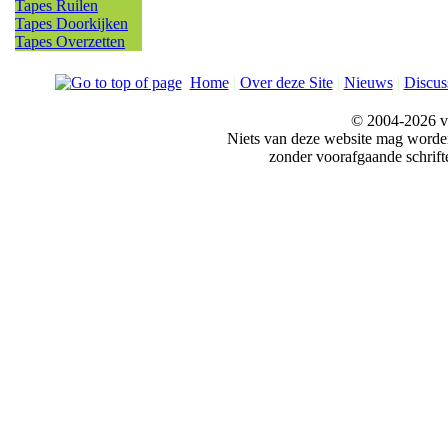
Tapes Ruilen
Tapes Doorkijken
Tapes Overzetten
Home
|
Over deze Site
|
Nieuws
|
Discus
© 2004-2026 v
Niets van deze website mag word
zonder voorafgaande schrift