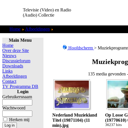
Televisie (Video) en Radio
(Audio) Collectie
Home
Afbeeldingen
Muziekprogramma&#39;s
Main Menu
Home
Hoofdscherm
> Muziekprogram
Over deze Site
Nieuws
Muziekpro
Discussieforum
Downloads
Links
135 media gevonden -
Afbeeldingen
Contact
TV Programma DB
Login
Gebruikersnaam
Wachtwoord
Nederland Muziekland
Op Losse G
Herken mij
Titel (19871104) (11
(19770610) 
min).jpg
36237 hits