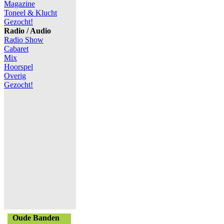
Magazine
Toneel & Klucht
Gezocht!
Radio / Audio
Radio Show
Cabaret
Mix
Hoorspel
Overig
Gezocht!
Oude Banden