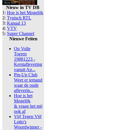
Nieuw in TV DB
1:
Hoe is het Mogelijk
2:
Typisch RTL
3:
Kanaal 13
4:
VTV
5:
Super Channel
Nieuwe Feiten
Op Volle
Toeren
19881223 -
Kerstaflevering
vanuit Ap...
Pin-Up Club
Weet er iemand
waar de oude
afleverin...
Hoe is het
Mogelijk
ik vraag het mij
ook af
Vijf Tegen Vijf
Lotto's
Woordwinner -