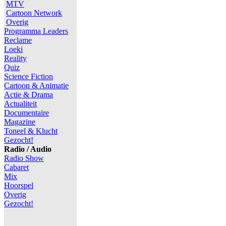
MTV
Cartoon Network
Overig
Programma Leaders
Reclame
Loeki
Reality
Quiz
Science Fiction
Cartoon & Animatie
Actie & Drama
Actualiteit
Documentaire
Magazine
Toneel & Klucht
Gezocht!
Radio / Audio
Radio Show
Cabaret
Mix
Hoorspel
Overig
Gezocht!