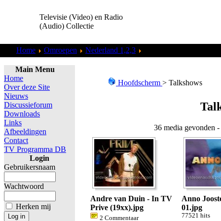
Televisie (Video) en Radio
(Audio) Collectie
Home
Omroepen
Nederland 1,2,3
Talkshows
Main Menu
Home
Hoofdscherm
> Talkshows
Over deze Site
Nieuws
Tal
Discussieforum
Downloads
Links
36 media gevonden - 
Afbeeldingen
Contact
TV Programma DB
Login
Gebruikersnaam
Wachtwoord
Andre van Duin - In TV
Anno Joost
Herken mij
Prive (19xx).jpg
01.jpg
77521 hits
2 Commentaar