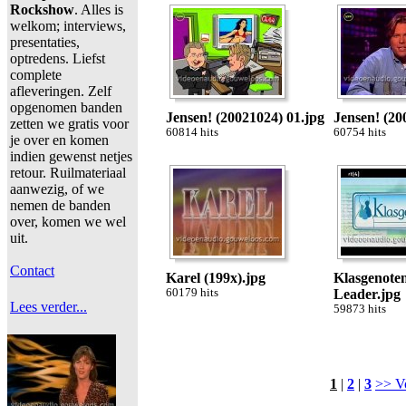
Rockshow
. Alles is
welkom; interviews,
presentaties,
optredens. Liefst
complete
afleveringen. Zelf
opgenomen banden
Jensen! (20021024) 01.jpg
Jensen! (20
zetten we gratis voor
60814 hits
60754 hits
je over en komen
indien gewenst netjes
retour. Ruilmateriaal
aanwezig, of we
nemen de banden
over, komen we wel
uit.
Contact
Karel (199x).jpg
Klasgenoten
60179 hits
Leader.jpg
Lees verder...
59873 hits
1
|
2
|
3
>> V