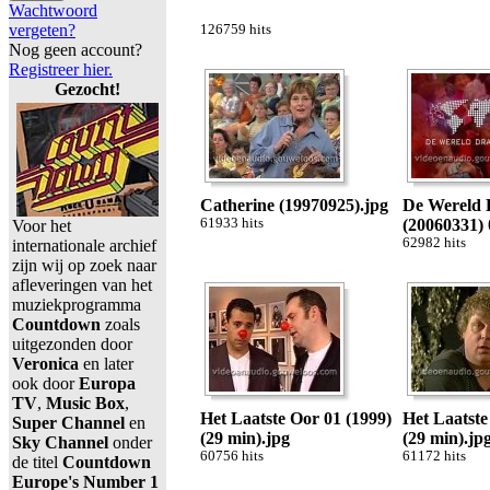
Wachtwoord
vergeten?
126759 hits
Nog geen account?
Registreer hier.
Gezocht!
Catherine (19970925).jpg
De Wereld 
61933 hits
(20060331) 
Voor het
62982 hits
internationale archief
zijn wij op zoek naar
afleveringen van het
muziekprogramma
Countdown
zoals
uitgezonden door
Veronica
en later
ook door
Europa
TV
,
Music Box
,
Het Laatste Oor 01 (1999)
Het Laatste
Super Channel
en
(29 min).jpg
(29 min).jp
Sky Channel
onder
60756 hits
61172 hits
de titel
Countdown
Europe's Number 1