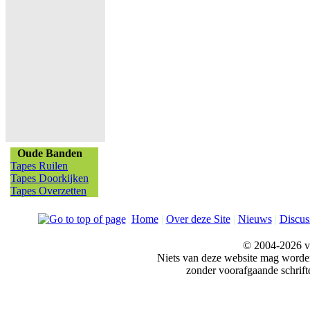
Oude Banden
Tapes Ruilen
Tapes Doorkijken
Tapes Overzetten
Home
|
Over deze Site
|
Nieuws
|
Discus
© 2004-2026 v
Niets van deze website mag word
zonder voorafgaande schrift