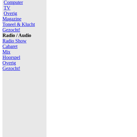
Computer
TV
Overig
Magazine
Toneel & Klucht
Gezocht!
Radio / Audio
Radio Show
Cabaret
Mix
Hoorspel
Overig
Gezocht!