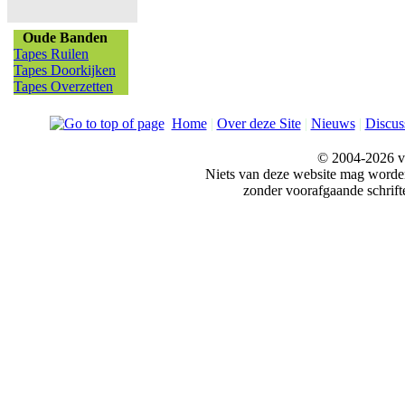
Oude Banden
Tapes Ruilen
Tapes Doorkijken
Tapes Overzetten
Home
|
Over deze Site
|
Nieuws
|
Discus
© 2004-2026 v
Niets van deze website mag word
zonder voorafgaande schrift