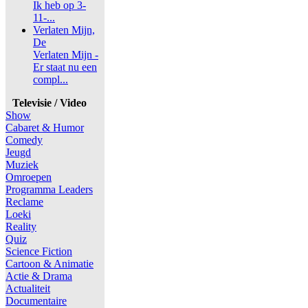
Ik heb op 3-
11-...
Verlaten Mijn,
De
Verlaten Mijn -
Er staat nu een
compl...
Televisie / Video
Show
Cabaret & Humor
Comedy
Jeugd
Muziek
Omroepen
Programma Leaders
Reclame
Loeki
Reality
Quiz
Science Fiction
Cartoon & Animatie
Actie & Drama
Actualiteit
Documentaire