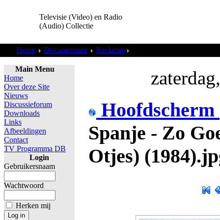
Televisie (Video) en Radio
(Audio) Collectie
Home
Documentaire
Reclames
Spanje - Zo Goedkoop (Hans
Main Menu
zaterdag
Home
Over deze Site
Nieuws
Hoofdscherm
Discussieforum
Downloads
Links
Spanje - Zo Go
Afbeeldingen
Contact
TV Programma DB
Otjes) (1984).j
Login
Gebruikersnaam
Wachtwoord
Herken mij