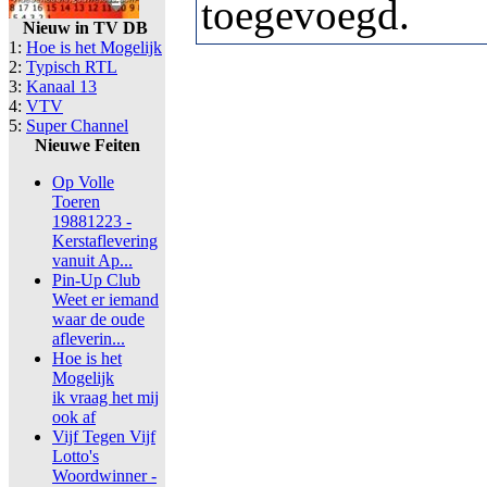
toegevoegd.
Nieuw in TV DB
1:
Hoe is het Mogelijk
2:
Typisch RTL
3:
Kanaal 13
4:
VTV
5:
Super Channel
Nieuwe Feiten
Op Volle
Toeren
19881223 -
Kerstaflevering
vanuit Ap...
Pin-Up Club
Weet er iemand
waar de oude
afleverin...
Hoe is het
Mogelijk
ik vraag het mij
ook af
Vijf Tegen Vijf
Lotto's
Woordwinner -