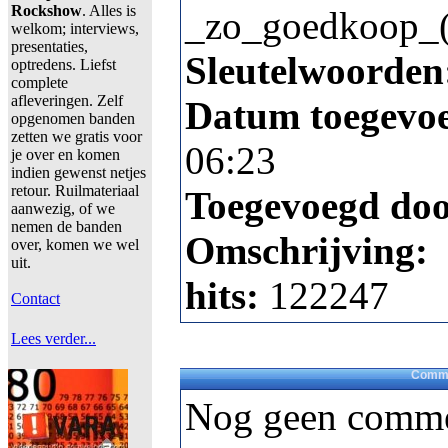
Rockshow
. Alles is
_zo_goedkoop_(
welkom; interviews,
presentaties,
Sleutelwoorden
optredens. Liefst
complete
afleveringen. Zelf
Datum toegevo
opgenomen banden
zetten we gratis voor
06:23
je over en komen
indien gewenst netjes
retour. Ruilmateriaal
Toegevoegd do
aanwezig, of we
nemen de banden
Omschrijving:
over, komen we wel
uit.
hits:
122247
Contact
Lees verder...
Comme
Nog geen comme