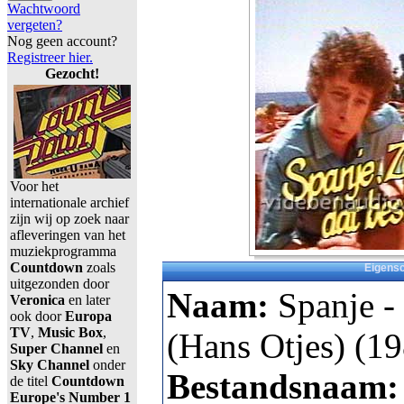
Wachtwoord
vergeten?
Nog geen account?
Registreer hier.
Gezocht!
Voor het
internationale archief
zijn wij op zoek naar
afleveringen van het
muziekprogramma
Countdown
zoals
Eigens
uitgezonden door
Naam:
Spanje 
Veronica
en later
ook door
Europa
TV
,
Music Box
,
(Hans Otjes) (19
Super Channel
en
Sky Channel
onder
Bestandsnaam
de titel
Countdown
Europe's Number 1