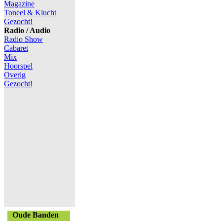
Magazine
Toneel & Klucht
Gezocht!
Radio / Audio
Radio Show
Cabaret
Mix
Hoorspel
Overig
Gezocht!
Oude Banden