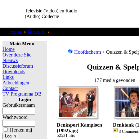
Televisie (Video) en Radio
(Audio) Collectie
Home
Gezocht!
Quizzen & Spelprogramma&#39;s
Main Menu
Home
Hoofdscherm
> Quizzen & Spe
Over deze Site
Nieuws
Quizzen & Spe
Discussieforum
Downloads
Links
177 media gevonden - 
Afbeeldingen
Contact
TV Programma DB
Login
Gebruikersnaam
Wachtwoord
Denksport Kampioen
Denktank (1
Herken mij
(1992).jpg
3 Comment
52531 hits