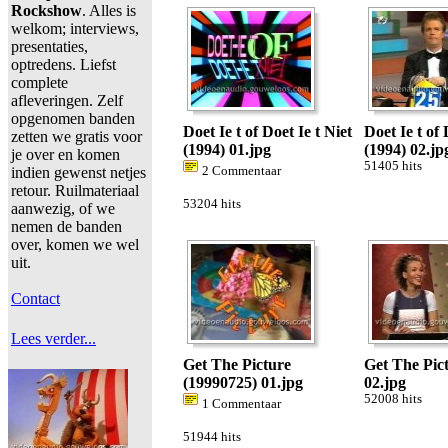
Rockshow
. Alles is
welkom; interviews,
presentaties,
optredens. Liefst
complete
afleveringen. Zelf
opgenomen banden
Doet Ie t of Doet Ie t Niet
Doet Ie t of 
zetten we gratis voor
(1994) 01.jpg
(1994) 02.jp
je over en komen
51405 hits
indien gewenst netjes
2 Commentaar
retour. Ruilmateriaal
53204 hits
aanwezig, of we
nemen de banden
over, komen we wel
uit.
Contact
Lees verder...
Get The Picture
Get The Pic
(19990725) 01.jpg
02.jpg
52008 hits
1 Commentaar
51944 hits