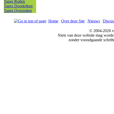
Tapes Ruilen
Tapes Doorkijken
Tapes Overzetten
Home
|
Over deze Site
|
Nieuws
|
Discus
© 2004-2026 v
Niets van deze website mag word
zonder voorafgaande schrift