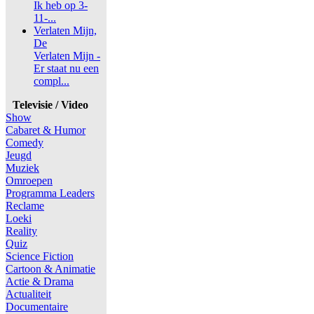
Ik heb op 3-
11-...
Verlaten Mijn,
De
Verlaten Mijn -
Er staat nu een
compl...
Televisie / Video
Show
Cabaret & Humor
Comedy
Jeugd
Muziek
Omroepen
Programma Leaders
Reclame
Loeki
Reality
Quiz
Science Fiction
Cartoon & Animatie
Actie & Drama
Actualiteit
Documentaire