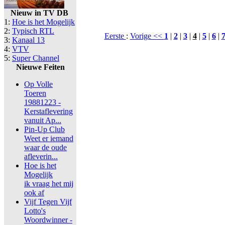
Nieuw in TV DB
1:
Hoe is het Mogelijk
2:
Typisch RTL
Eerste
:
Vorige <<
1
|
2
|
3
|
4
|
5
|
6
|
3:
Kanaal 13
4:
VTV
5:
Super Channel
Nieuwe Feiten
Op Volle
Toeren
19881223 -
Kerstaflevering
vanuit Ap...
Pin-Up Club
Weet er iemand
waar de oude
afleverin...
Hoe is het
Mogelijk
ik vraag het mij
ook af
Vijf Tegen Vijf
Lotto's
Woordwinner -