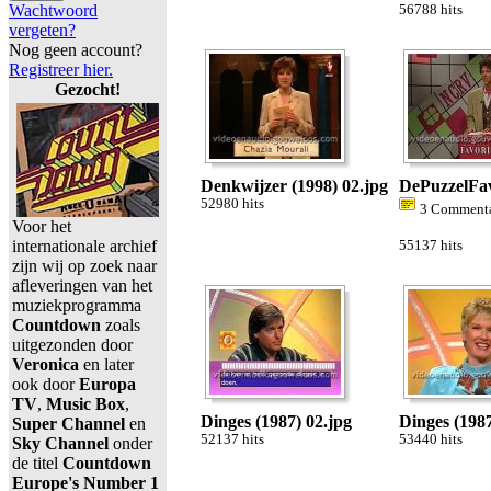
Wachtwoord
56788 hits
vergeten?
Nog geen account?
Registreer hier.
Gezocht!
Denkwijzer (1998) 02.jpg
DePuzzelFav
52980 hits
3 Comment
Voor het
internationale archief
55137 hits
zijn wij op zoek naar
afleveringen van het
muziekprogramma
Countdown
zoals
uitgezonden door
Veronica
en later
ook door
Europa
TV
,
Music Box
,
Dinges (1987) 02.jpg
Dinges (1987
Super Channel
en
52137 hits
53440 hits
Sky Channel
onder
de titel
Countdown
Europe's Number 1