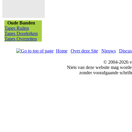
Oude Banden
Tapes Ruilen
Tapes Doorkijken
Tapes Overzetten
Home
|
Over deze Site
|
Nieuws
|
Discus
© 2004-2026 v
Niets van deze website mag word
zonder voorafgaande schrift