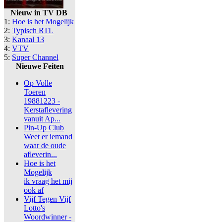
Nieuw in TV DB
1:
Hoe is het Mogelijk
2:
Typisch RTL
3:
Kanaal 13
4:
VTV
5:
Super Channel
Nieuwe Feiten
Op Volle
Toeren
19881223 -
Kerstaflevering
vanuit Ap...
Pin-Up Club
Weet er iemand
waar de oude
afleverin...
Hoe is het
Mogelijk
ik vraag het mij
ook af
Vijf Tegen Vijf
Lotto's
Woordwinner -