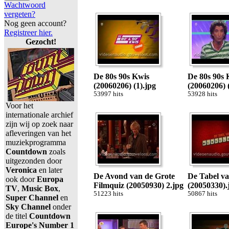
Wachtwoord
vergeten?
Nog geen account?
Registreer hier.
Gezocht!
De 80s 90s Kwis
De 80s 90s 
(20060206) (1).jpg
(20060206) 
53997 hits
53928 hits
Voor het
internationale archief
zijn wij op zoek naar
afleveringen van het
muziekprogramma
Countdown
zoals
uitgezonden door
Veronica
en later
De Avond van de Grote
De Tabel v
ook door
Europa
Filmquiz (20050930) 2.jpg
(20050330).
TV
,
Music Box
,
51223 hits
50867 hits
Super Channel
en
Sky Channel
onder
de titel
Countdown
Europe's Number 1