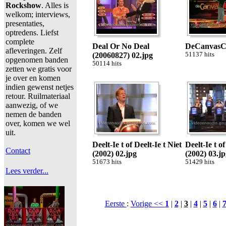
Rockshow
. Alles is
welkom; interviews,
presentaties,
optredens. Liefst
complete
Deal Or No Deal
DeCanvasC
afleveringen. Zelf
(20060827) 02.jpg
51137 hits
opgenomen banden
50114 hits
zetten we gratis voor
je over en komen
indien gewenst netjes
retour. Ruilmateriaal
aanwezig, of we
nemen de banden
over, komen we wel
uit.
Deelt-Ie t of Deelt-Ie t Niet
Deelt-Ie t of
Contact
(2002) 02.jpg
(2002) 03.j
51673 hits
51429 hits
Lees verder...
Eerste
:
Vorige <<
1
|
2
|
3
|
4
|
5
|
6
|