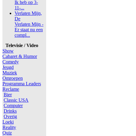
Ik heb op 3-
11-...
Verlaten Mijn,
De
Verlaten Mijn -
Er staat nu een
compl...
Televisie / Video
Show
Cabaret & Humor
Comedy
Jeugd
Muziek
Omroepen
Programma Leaders
Reclame
Bier
Classic USA
Computer
Drinks
Overig
Loeki
Reality
Quiz