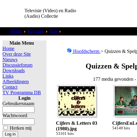
Televisie (Video) en Radio
(Audio) Collectie
Home
Reclame
Bier
Quizzen & Spelprogramma&#39;s
Main Menu
Home
Hoofdscherm
> Quizzen & Spe
Over deze Site
Nieuws
Quizzen & Spe
Discussieforum
Downloads
Links
177 media gevonden - 
Afbeeldingen
Contact
TV Programma DB
Login
Gebruikersnaam
Wachtwoord
Cijfers & Letters 03
CijfersEnLe
Herken mij
(1980).jpg
54149 hits
53101 hits