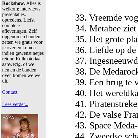
Rockshow
. Alles is
welkom; interviews,
presentaties,
33. Vreemde vog
optredens. Liefst
complete
34. Metabee ziet
afleveringen. Zelf
opgenomen banden
35. Het grote pl
zetten we gratis voor
36. Liefde op de
je over en komen
indien gewenst netjes
37. Ingesneeuwd
retour. Ruilmateriaal
aanwezig, of we
38. De Medaroc
nemen de banden
over, komen we wel
39. Een brug te 
uit.
40. Het wereldk
Contact
41. Piratenstreke
Lees verder...
42. De valse Fra
43. Space Meda-
44. Zweedse scha