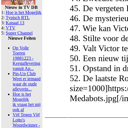
45. De vergeten 
Nieuw in TV DB
1:
Hoe is het Mogelijk
46. De mysterie
2:
Typisch RTL
3:
Kanaal 13
47. Wie kan Vict
4:
VTV
5:
Super Channel
48. Stilte voor d
Nieuwe Feiten
49. Valt Victor t
Op Volle
Toeren
50. Een nieuw ti
19881223 -
Kerstaflevering
51. Opstand in 
vanuit Ap...
Pin-Up Club
52. De laatste Ro
Weet er iemand
waar de oude
size=1000]https
afleverin...
Hoe is het
Medabots.jpg[/i
Mogelijk
ik vraag het mij
ook af
Vijf Tegen Vijf
Lotto's
Woordwinner -