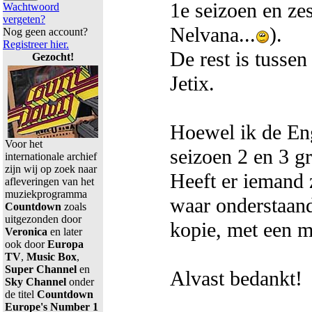
1e seizoen en ze
Wachtwoord
vergeten?
Nelvana...
).
Nog geen account?
Registreer hier.
De rest is tusse
Gezocht!
Jetix.
Hoewel ik de Eng
Voor het
seizoen 2 en 3 gr
internationale archief
zijn wij op zoek naar
Heeft er iemand
afleveringen van het
muziekprogramma
waar onderstaand
Countdown
zoals
uitgezonden door
kopie, met een 
Veronica
en later
ook door
Europa
TV
,
Music Box
,
Super Channel
en
Alvast bedankt!
Sky Channel
onder
de titel
Countdown
Europe's Number 1