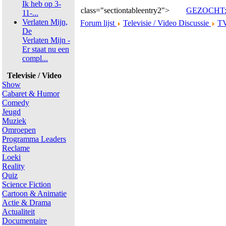
Ik heb op 3-
class="sectiontableentry2">
GEZOCHT: M
11-...
Verlaten Mijn,
Forum lijst
Televisie / Video Discussie
TV
De
Verlaten Mijn -
Er staat nu een
compl...
Televisie / Video
Show
Cabaret & Humor
Comedy
Jeugd
Muziek
Omroepen
Programma Leaders
Reclame
Loeki
Reality
Quiz
Science Fiction
Cartoon & Animatie
Actie & Drama
Actualiteit
Documentaire