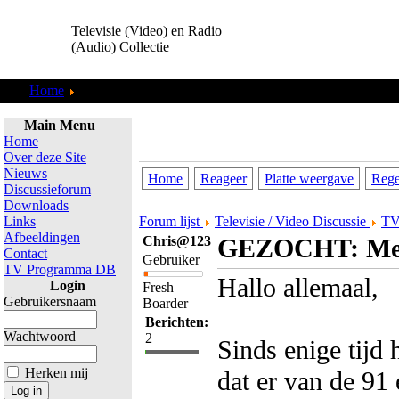
Televisie (Video) en Radio
(Audio) Collectie
Home
Discussieforum
Main Menu
Home
Over deze Site
Nieuws
Home
Reageer
Platte weergave
Rege
Discussieforum
Downloads
Links
Forum lijst
Televisie / Video Discussie
TV
Afbeeldingen
Chris@123
GEZOCHT: Meda
Contact
Gebruiker
TV Programma DB
Hallo allemaal,
Login
Fresh
Gebruikersnaam
Boarder
Berichten:
Wachtwoord
2
Sinds enige tijd
Herken mij
dat er van de 91