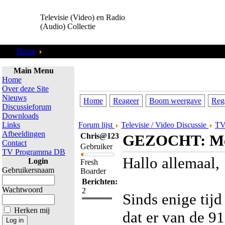
Televisie (Video) en Radio
(Audio) Collectie
Home
Discussieforum
Main Menu
Home
Over deze Site
Nieuws
Home
Reageer
Boom weergave
Reg
Discussieforum
Downloads
Links
Forum lijst
Televisie / Video Discussie
TV
Afbeeldingen
Chris@123
GEZOCHT: Meda
Contact
Gebruiker
TV Programma DB
Hallo allemaal,
Login
Fresh
Gebruikersnaam
Boarder
Berichten:
Wachtwoord
2
Sinds enige tij
Herken mij
dat er van de 91