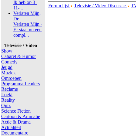
Ik heb op 3-
Forum lijst
Televisie / Video Discussie
TV
11-...
Verlaten Mijn,
De
Verlaten Mijn -
Er staat nu een
compl...
Televisie / Video
Show
Cabaret & Humor
Comedy
Jeugd
Muziek
Omroepen
Programma Leaders
Reclame
Loeki
Reality
Quiz
Science Fiction
Cartoon & Animatie
Actie & Drama
Actualiteit
Documentaire