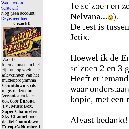
Wachtwoord
1e seizoen en z
vergeten?
Nog geen account?
Nelvana...
).
Registreer hier.
Gezocht!
De rest is tuss
Jetix.
Hoewel ik de En
Voor het
internationale archief
seizoen 2 en 3 g
zijn wij op zoek naar
afleveringen van het
Heeft er ieman
muziekprogramma
Countdown
zoals
waar onderstaan
uitgezonden door
Veronica
en later
kopie, met een
ook door
Europa
TV
,
Music Box
,
Super Channel
en
Sky Channel
onder
Alvast bedankt!
de titel
Countdown
Europe's Number 1