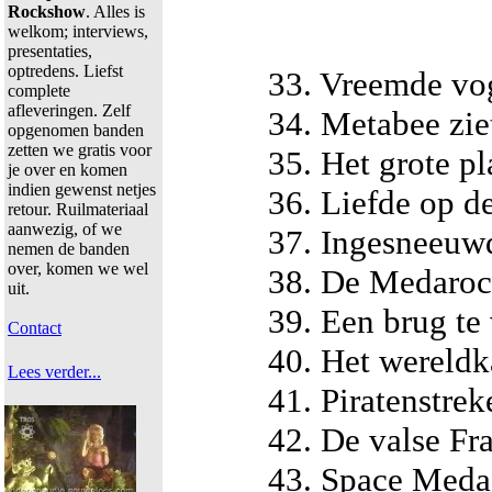
Rockshow
. Alles is
welkom; interviews,
presentaties,
optredens. Liefst
33. Vreemde vo
complete
afleveringen. Zelf
34. Metabee zie
opgenomen banden
zetten we gratis voor
35. Het grote p
je over en komen
indien gewenst netjes
36. Liefde op de
retour. Ruilmateriaal
aanwezig, of we
37. Ingesneeuw
nemen de banden
over, komen we wel
38. De Medaroc
uit.
39. Een brug te 
Contact
40. Het wereldk
Lees verder...
41. Piratenstrek
42. De valse Fr
43. Space Meda