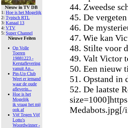
44. Zweedse sch
Nieuw in TV DB
1:
Hoe is het Mogelijk
45. De vergeten
2:
Typisch RTL
3:
Kanaal 13
46. De mysteri
4:
VTV
5:
Super Channel
47. Wie kan Vic
Nieuwe Feiten
48. Stilte voor 
Op Volle
Toeren
49. Valt Victor 
19881223 -
Kerstaflevering
50. Een nieuw t
vanuit Ap...
Pin-Up Club
51. Opstand in
Weet er iemand
waar de oude
52. De laatste R
afleverin...
Hoe is het
size=1000]http
Mogelijk
ik vraag het mij
Medabots.jpg[/
ook af
Vijf Tegen Vijf
Lotto's
Woordwinner -