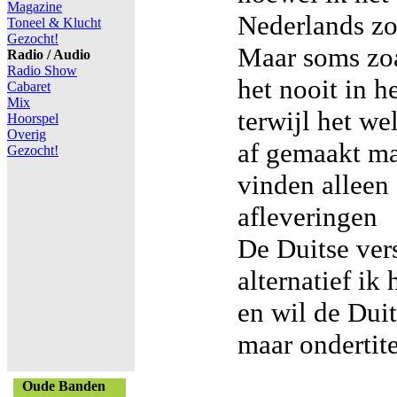
Magazine
Nederlands z
Toneel & Klucht
Gezocht!
Maar soms zoa
Radio / Audio
Radio Show
het nooit in h
Cabaret
Mix
terwijl het we
Hoorspel
Overig
af gemaakt maa
Gezocht!
vinden alleen 
afleveringen
De Duitse vers
alternatief ik
en wil de Dui
maar ondertite
Oude Banden