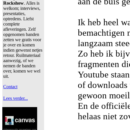
aan de buis ge
Rockshow
. Alles is
welkom; interviews,
presentaties,
optredens. Liefst
Ik heb heel w
complete
afleveringen. Zelf
bemachtigen m
opgenomen banden
zetten we gratis voor
langzaam stee
je over en komen
indien gewenst netjes
Zo heb ik bij
retour. Ruilmateriaal
aanwezig, of we
fragmenten di
nemen de banden
over, komen we wel
Youtube staan
uit.
of downloads 
Contact
gewoon moeili
Lees verder...
En de officië
helaas niet zov