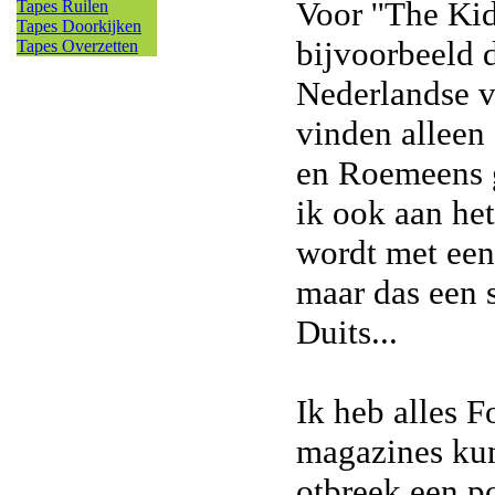
Voor ''The Ki
Tapes Ruilen
Tapes Doorkijken
bijvoorbeeld 
Tapes Overzetten
Nederlandse v
vinden alleen 
en Roemeens g
ik ook aan het
wordt met een 
maar das een s
Duits...
Ik heb alles F
magazines kun
otbreek een po