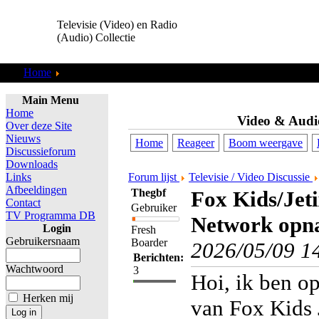
Televisie (Video) en Radio
(Audio) Collectie
Home
Discussieforum
Main Menu
Home
Video & Audi
Over deze Site
Nieuws
Home
Reageer
Boom weergave
Discussieforum
Downloads
Links
Forum lijst
Televisie / Video Discussie
Afbeeldingen
Thegbf
Fox Kids/Jet
Contact
Gebruiker
TV Programma DB
Network opn
Login
Fresh
Gebruikersnaam
Boarder
2026/05/09 1
Berichten:
Wachtwoord
3
Hoi, ik ben o
Herken mij
van Fox Kids 