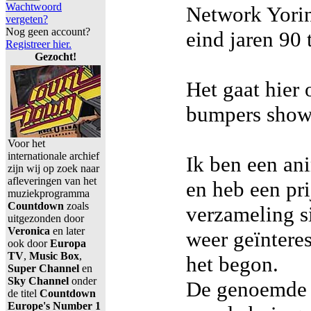
Wachtwoord
Network Yorin
vergeten?
Nog geen account?
eind jaren 90 
Registreer hier.
Gezocht!
Het gaat hier 
bumpers shows
Voor het
internationale archief
Ik ben een an
zijn wij op zoek naar
afleveringen van het
en heb een pr
muziekprogramma
Countdown
zoals
verzameling si
uitgezonden door
Veronica
en later
weer geïnteres
ook door
Europa
TV
,
Music Box
,
het begon.
Super Channel
en
Sky Channel
onder
De genoemde 
de titel
Countdown
Europe's Number 1