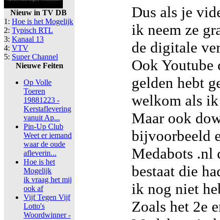
Dus als je vi
Nieuw in TV DB
1:
Hoe is het Mogelijk
ik neem ze gr
2:
Typisch RTL
3:
Kanaal 13
de digitale ve
4:
VTV
5:
Super Channel
Ook Youtube d
Nieuwe Feiten
gelden hebt g
Op Volle
Toeren
welkom als ik
19881223 -
Kerstaflevering
Maar ook dow
vanuit Ap...
Pin-Up Club
bijvoorbeeld 
Weet er iemand
waar de oude
Medabots .nl 
afleverin...
Hoe is het
bestaat die ha
Mogelijk
ik vraag het mij
ik nog niet heb
ook af
Vijf Tegen Vijf
Zoals het 2e 
Lotto's
Woordwinner -