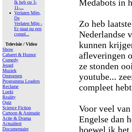
Medabots in h
Ik heb op 3-
11-...
Verlaten Mijn,
De
Zo heb laatste
Verlaten Mijn -
Er staat nu een
Nederlandse v
compl...
kunnen krijge
Televisie / Video
Show
afleveringen o
Cabaret & Humor
Comedy
ze stonden oo
Jeugd
Muziek
youtube... zee
Omroepen
Programma Leaders
compleet hebt
Reclame
Loeki
Reality
Quiz
Voor veel van
Science Fiction
Cartoon & Animatie
Engelse dan he
Actie & Drama
Actualiteit
hoewel ik het 
Documentaire