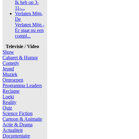
Ik heb op 3-
11-...
Verlaten Mijn,
De
Verlaten Mijn -
Er staat nu een
compl...
Televisie / Video
Show
Cabaret & Humor
Comedy
Jeugd
Muziek
Omroepen
Programma Leaders
Reclame
Loeki
Reality
Quiz
Science Fiction
Cartoon & Animatie
Actie & Drama
Actualiteit
Documentaire