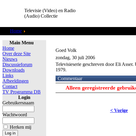
Televisie (Video) en Radio
(Audio) Collectie
Home
Radio Show
Main Menu
Home
Goed Volk
Over deze Site
zondag, 30 juli 2006
Nieuws
Televisieserie geschreven door Eli Asse
Discussieforum
1979.
Downloads
Links
Commentaar
Afbeeldingen
Contact
Alleen geregistreerde gebrui
TV Programma DB
Login
Gebruikersnaam
< Vorige
Wachtwoord
Herken mij