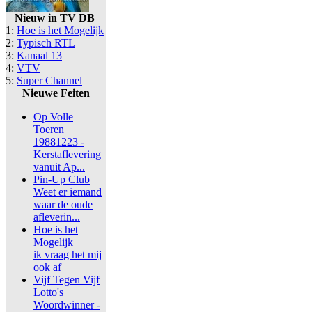
Nieuw in TV DB
1:
Hoe is het Mogelijk
2:
Typisch RTL
3:
Kanaal 13
4:
VTV
5:
Super Channel
Nieuwe Feiten
Op Volle
Toeren
19881223 -
Kerstaflevering
vanuit Ap...
Pin-Up Club
Weet er iemand
waar de oude
afleverin...
Hoe is het
Mogelijk
ik vraag het mij
ook af
Vijf Tegen Vijf
Lotto's
Woordwinner -