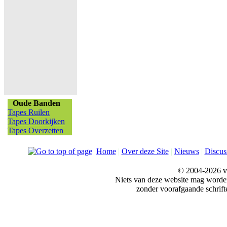
Oude Banden
Tapes Ruilen
Tapes Doorkijken
Tapes Overzetten
Home
|
Over deze Site
|
Nieuws
|
Discus
© 2004-2026 v
Niets van deze website mag word
zonder voorafgaande schrift