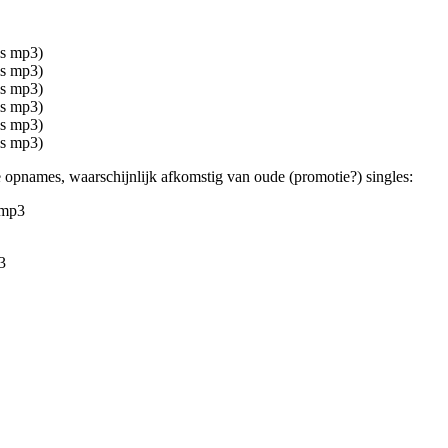
ls mp3)
ls mp3)
ls mp3)
ls mp3)
ls mp3)
ls mp3)
 opnames, waarschijnlijk afkomstig van oude (promotie?) singles:
.mp3
3