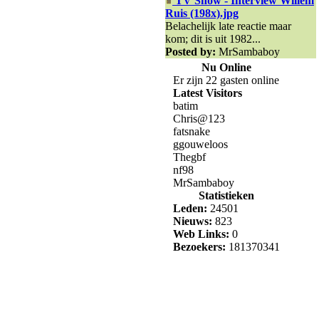
TV Show - Interview Willem
Ruis (198x).jpg
Belachelijk late reactie maar
kom; dit is uit 1982...
Posted by:
MrSambaboy
Nu Online
Er zijn 22 gasten online
Latest Visitors
batim
Chris@123
fatsnake
ggouweloos
Thegbf
nf98
MrSambaboy
Statistieken
Leden:
24501
Nieuws:
823
Web Links:
0
Bezoekers:
181370341