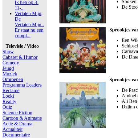
Spoken 
Ik heb op 3-
De Stoo
11-...
Verlaten Mijn,
De
Verlaten Mijn -
Sprookjes van
Er staat nu een
compl...
Een Wil
Schipsc
Televisie / Video
Carnava
Show
De Draa
Cabaret & Humor
Comedy
Jeugd
Muziek
Omroepen
Sprookjes van
Programma Leaders
De Pasc
Reclame
Abdoel 
Loeki
Ali Ben
Reality
Dzjinn 
Quiz
Science Fiction
Cartoon & Animatie
Actie & Drama
Actualiteit
Documentaire