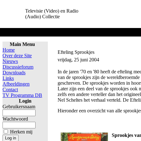
Televisie (Video) en Radio
(Audio) Collectie
Main Menu
Home
Efteling Sprookjes
Over deze Site
vrijdag, 25 juni 2004
Nieuws
Discussieforum
In de jaren '70 en '80 heeft de efteling m
Downloads
van de sprookjes zijn de wereldberoemde 
Links
geschreven. De sprookjes worden in hoors
Afbeeldingen
Later zijn een deel van de sprookjes ook 
Contact
zelfs een andere verteller dan het origin
TV Programma DB
Nel Scheltes het verhaal verteld. De Eftel
Login
Gebruikersnaam
Hieronder een overzicht van alle sprookjes
Wachtwoord
Herken mij
Sprookjes van