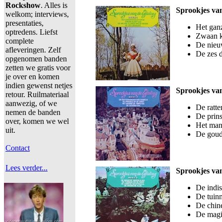
Rockshow
. Alles is
Sprookjes van
welkom; interviews,
presentaties,
Het gan
optredens. Liefst
Zwaan k
complete
De nieu
afleveringen. Zelf
De zes 
opgenomen banden
zetten we gratis voor
je over en komen
indien gewenst netjes
Sprookjes van
retour. Ruilmateriaal
aanwezig, of we
De ratt
nemen de banden
De prin
over, komen we wel
Het man
uit.
De goud
Contact
Lees verder...
Sprookjes van
De indis
De tuin
De chin
De magi