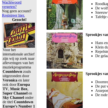
Wachtwoord
Roodka
vergeten?
De wolf
Nog geen account?
Sneeuww
Registreer hier.
Tafeltje
Gezocht!
Sprookjes van
Hans en
Klein d
Voor het
Repelste
internationale archief
De gela
zijn wij op zoek naar
afleveringen van het
muziekprogramma
Countdown
zoals
Sprookjes van
uitgezonden door
Veronica
en later
Doornro
ook door
Europa
De put 
TV
,
Music Box
,
Assepoe
Super Channel
en
De rode
Sky Channel
onder
de titel
Countdown
Europe's Number 1