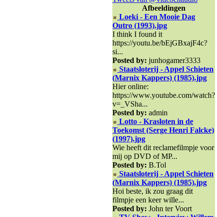
Afbeeldingen
Loeki - Een Mooie Dag
Outro (1993).jpg
I think I found it
https://youtu.be/bEjGBxajF4c?
si...
Posted by:
junhogamer3333
Staatsloterij - Appel Schieten
(Marnix Kappers) (1985).jpg
Hier online:
https://www.youtube.com/watch?
v=_VSha...
Posted by:
admin
Lotto - Krasloten in de
Toekomst (Serge Henri Falcke)
(1997).jpg
Wie heeft dit reclamefilmpje voor
mij op DVD of MP...
Posted by:
B.Tol
Staatsloterij - Appel Schieten
(Marnix Kappers) (1985).jpg
Hoi beste, ik zou graag dit
filmpje een keer wille...
Posted by:
John ter Voort