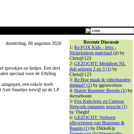
Recente Discussie
donderdag, 06 augustus 2026
1:
Re:FOX Kids - Jetix -
Nickelodeon materiaal (4)
by
Chris@123
2:
GEZOCHT: Medabots NL
et sprookjes en liedjes. Een deel
dub seizoen 2 en 3 (1)
by
len speciaal voor de Efteling
Chris@123
3:
Re:Hoe maak ik videobanden
 aangepast, een enkele heeft
digitaal? (2)
by ggouweloos
 Aart Staartjes terwijl op de LP
4:
Huisje Boompje Beestje (1)
by
rkerseboom
5:
Fox Kids/Jetix en Cartoon
Network opnamen gezocht (1)
by Thegbf
6:
GEZOCHT: Verloren
afleveringen van Buurman &
Buurm (1)
by DikkeKip
Tweets van @videoenaudio