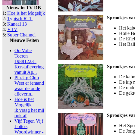
Nieuw in TV DB
1:
Hoe is het Mogelijk
Sprookjes van
2:
Typisch RTL
3:
Kanaal 13
Het kab
4:
VTV
Holle B
5:
Super Channel
De Efte
Nieuwe Feiten
Het Bal
Op Volle
Toeren
19881223 -
Sprookjes van
Kerstaflevering
vanuit Ap...
De kabo
Pin-Up Club
De kip 
Weet er iemand
De oude
waar de oude
De gekr
afleverin...
Hoe is het
Mogelijk
ik vraag het mij
Sprookjes van
ook af
Vijf Tegen Vijf
Het Spo
Lotto's
De Jonge
Woordwinner -