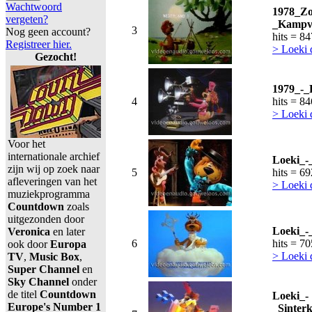
Wachtwoord
1978_Zo
vergeten?
_Kampvu
3
Nog geen account?
hits = 8
Registreer hier.
> Loeki 
Gezocht!
1979_-_
4
hits = 8
> Loeki 
Voor het
internationale archief
Loeki_-
zijn wij op zoek naar
5
hits = 6
afleveringen van het
> Loeki 
muziekprogramma
Countdown
zoals
uitgezonden door
Loeki_-
Veronica
en later
6
hits = 7
ook door
Europa
> Loeki 
TV
,
Music Box
,
Super Channel
en
Sky Channel
onder
de titel
Countdown
Loeki_-
Europe's Number 1
_Sinter