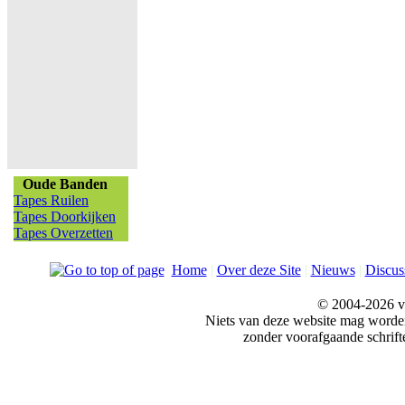
Oude Banden
Tapes Ruilen
Tapes Doorkijken
Tapes Overzetten
Home
|
Over deze Site
|
Nieuws
|
Discus
© 2004-2026 v
Niets van deze website mag word
zonder voorafgaande schrift