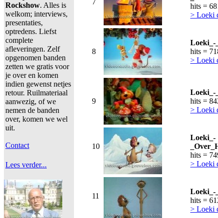
7
Rockshow
. Alles is
hits = 6
welkom; interviews,
> Loeki 
presentaties,
optredens. Liefst
complete
Loeki_-
afleveringen. Zelf
8
hits = 7
opgenomen banden
> Loeki
zetten we gratis voor
je over en komen
indien gewenst netjes
Loeki_-
retour. Ruilmateriaal
9
hits = 8
aanwezig, of we
> Loeki
nemen de banden
over, komen we wel
uit.
Loeki_-
Contact
10
_Over_H
hits = 7
> Loeki
Lees verder...
Loeki_-
11
hits = 6
> Loeki