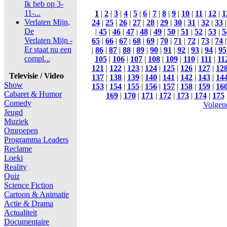
Ik heb op 3-
11-...
1
|
2
|
3
|
4
|
5
|
6
|
7
|
8
|
9
|
10
|
11
|
12
|
1
Verlaten Mijn,
24
|
25
|
26
|
27
|
28
|
29
|
30
|
31
|
32
|
33
De
|
45
|
46
|
47
|
48
|
49
|
50
|
51
|
52
|
53
|
5
Verlaten Mijn -
65
|
66
|
67
|
68
|
69
|
70
|
71
|
72
|
73
|
74
Er staat nu een
|
86
|
87
|
88
|
89
|
90
|
91
|
92
|
93
|
94
|
95
compl...
105
|
106
|
107
|
108
|
109
|
110
|
111
|
11
121
|
122
|
123
|
124
|
125
|
126
|
127
|
12
Televisie / Video
137
|
138
|
139
|
140
|
141
|
142
|
143
|
14
Show
153
|
154
|
155
|
156
|
157
|
158
|
159
|
16
Cabaret & Humor
169
|
170
|
171
|
172
|
173
|
174
|
175
Comedy
Volgen
Jeugd
Muziek
Omroepen
Programma Leaders
Reclame
Loeki
Reality
Quiz
Science Fiction
Cartoon & Animatie
Actie & Drama
Actualiteit
Documentaire