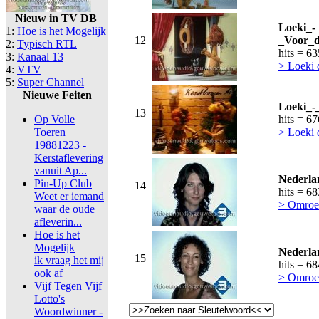
Nieuw in TV DB
Loeki_-
1:
Hoe is het Mogelijk
12
_Voor_d
2:
Typisch RTL
hits = 6
3:
Kanaal 13
> Loeki
4:
VTV
5:
Super Channel
Nieuwe Feiten
Loeki_-
13
Op Volle
hits = 6
Toeren
> Loeki
19881223 -
Kerstaflevering
vanuit Ap...
Nederla
Pin-Up Club
14
hits = 6
Weet er iemand
> Omroe
waar de oude
afleverin...
Hoe is het
Mogelijk
Nederla
15
ik vraag het mij
hits = 6
ook af
> Omroe
Vijf Tegen Vijf
Lotto's
Woordwinner -