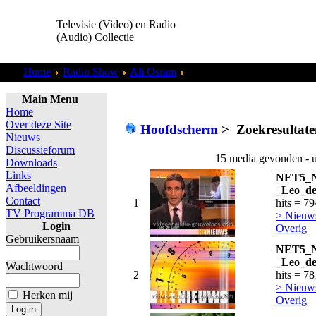
Televisie (Video) en Radio
(Audio) Collectie
Home
Radio Show
Ali Osram
Zoekresultaten "
admin
"
Main Menu
Home
Over deze Site
Hoofdscherm
>
Zoekresultate
Nieuws
Discussieforum
15 media gevonden - u
Downloads
Links
NET5_N
Afbeeldingen
_Leo_de
Contact
1
hits = 7
TV Programma DB
> Nieuws
Login
Overig
Gebruikersnaam
NET5_N
_Leo_de
Wachtwoord
2
hits = 7
> Nieuws
Herken mij
Overig