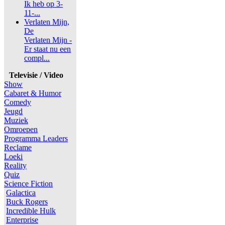
Ik heb op 3-
11-...
Verlaten Mijn,
De
Verlaten Mijn -
Er staat nu een
compl...
Televisie / Video
Show
Cabaret & Humor
Comedy
Jeugd
Muziek
Omroepen
Programma Leaders
Reclame
Loeki
Reality
Quiz
Science Fiction
Galactica
Buck Rogers
Incredible Hulk
Enterprise