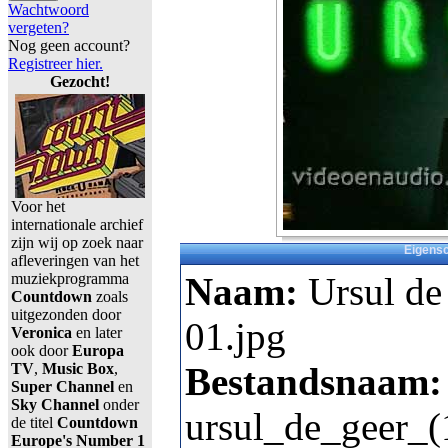
Wachtwoord
vergeten?
Nog geen account?
Registreer hier.
Gezocht!
Voor het
internationale archief
zijn wij op zoek naar
Eigens
afleveringen van het
muziekprogramma
Naam:
Ursul de
Countdown
zoals
uitgezonden door
01.jpg
Veronica
en later
ook door
Europa
TV
,
Music Box
,
Bestandsnaam:
Super Channel
en
Sky Channel
onder
ursul_de_geer_
de titel
Countdown
Europe's Number 1