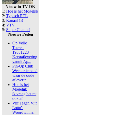
Nieuw in TV DB
1:
Hoe is het Mogelijk
2:
Typisch RTL
3:
Kanaal 13
4:
VTV
5:
Super Channel
Nieuwe Feiten
Op Volle
Toeren
19881223 -
Kerstaflevering
vanuit Ap...
Pin-Up Club
Weet er iemand
waar de oude
afleverin...
Hoe is het
Mogelijk
ik vraag het mij
ook af
Vijf Tegen Vijf
Lotto's
Woordwinner -