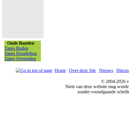
Oude Banden
Tapes Ruilen
Tapes Doorkijken
Tapes Overzetten
Home
|
Over deze Site
|
Nieuws
|
Discus
© 2004-2026 v
Niets van deze website mag word
zonder voorafgaande schrift