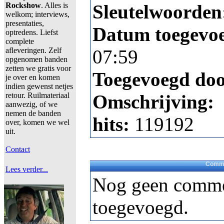
Rockshow
. Alles is
Sleutelwoorden
welkom; interviews,
presentaties,
Datum toegevo
optredens. Liefst
complete
afleveringen. Zelf
07:59
opgenomen banden
zetten we gratis voor
Toegevoegd do
je over en komen
indien gewenst netjes
retour. Ruilmateriaal
Omschrijving:
aanwezig, of we
nemen de banden
hits:
119192
over, komen we wel
uit.
Contact
Comme
Lees verder...
Nog geen comme
toegevoegd.