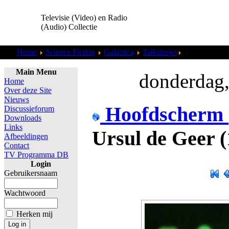
Televisie (Video) en Radio
(Audio) Collectie
Home
Science Fiction
Galactica
Talkshows
Ursul de Geer
Main Menu
donderdag,
Home
Over deze Site
Nieuws
Hoofdscherm
Discussieforum
Downloads
Links
Ursul de Geer (
Afbeeldingen
Contact
TV Programma DB
Login
Gebruikersnaam
Wachtwoord
Herken mij