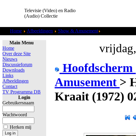
Televisie (Video) en Radio
(Audio) Collectie
Home
Afbeeldingen
Show & Amusement
Het Oproer Kraait
Main Menu
vrijdag
Home
Over deze Site
Nieuws
Hoofdscherm
Discussieforum
Downloads
Links
Amusement
>
H
Afbeeldingen
Contact
TV Programma DB
Kraait (1972) 0
Login
Gebruikersnaam
Wachtwoord
Herken mij