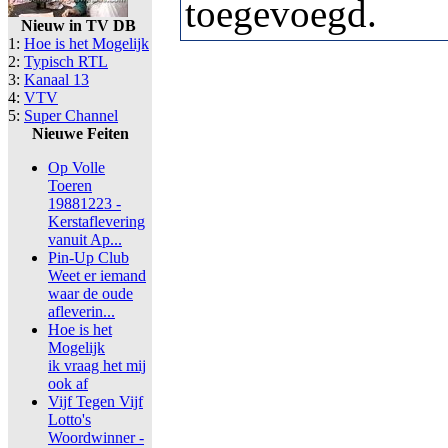
toegevoegd.
Nieuw in TV DB
1:
Hoe is het Mogelijk
2:
Typisch RTL
3:
Kanaal 13
4:
VTV
5:
Super Channel
Nieuwe Feiten
Op Volle
Toeren
19881223 -
Kerstaflevering
vanuit Ap...
Pin-Up Club
Weet er iemand
waar de oude
afleverin...
Hoe is het
Mogelijk
ik vraag het mij
ook af
Vijf Tegen Vijf
Lotto's
Woordwinner -