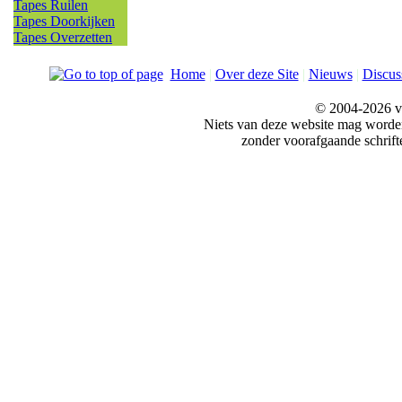
Tapes Ruilen
Tapes Doorkijken
Tapes Overzetten
Home
|
Over deze Site
|
Nieuws
|
Discus
© 2004-2026 v
Niets van deze website mag word
zonder voorafgaande schrift