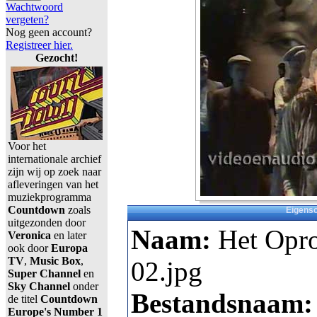
Wachtwoord
vergeten?
Nog geen account?
Registreer hier.
Gezocht!
Voor het
internationale archief
zijn wij op zoek naar
afleveringen van het
muziekprogramma
Countdown
zoals
Eigens
uitgezonden door
Naam:
Het Opro
Veronica
en later
ook door
Europa
TV
,
Music Box
,
02.jpg
Super Channel
en
Sky Channel
onder
Bestandsnaam:
de titel
Countdown
Europe's Number 1