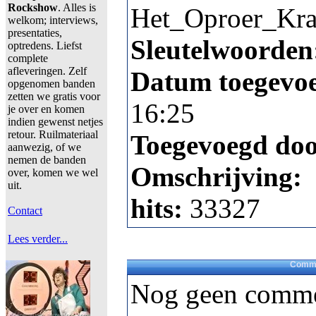
Rockshow
. Alles is
Het_Oproer_Kra
welkom; interviews,
presentaties,
Sleutelwoorden
optredens. Liefst
complete
afleveringen. Zelf
Datum toegevo
opgenomen banden
zetten we gratis voor
16:25
je over en komen
indien gewenst netjes
retour. Ruilmateriaal
Toegevoegd do
aanwezig, of we
nemen de banden
Omschrijving:
over, komen we wel
uit.
hits:
33327
Contact
Lees verder...
Comme
Nog geen comme