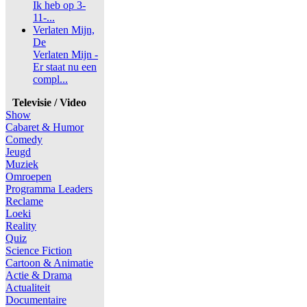
Ik heb op 3-
11-...
Verlaten Mijn,
De
Verlaten Mijn -
Er staat nu een
compl...
Televisie / Video
Show
Cabaret & Humor
Comedy
Jeugd
Muziek
Omroepen
Programma Leaders
Reclame
Loeki
Reality
Quiz
Science Fiction
Cartoon & Animatie
Actie & Drama
Actualiteit
Documentaire