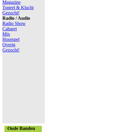
Magazine
Toneel & Klucht
Gezocht!
Radio / Audio
Radio Show
Cabaret
Mix
Hoorspel
Overig
Gezocht!
Oude Banden