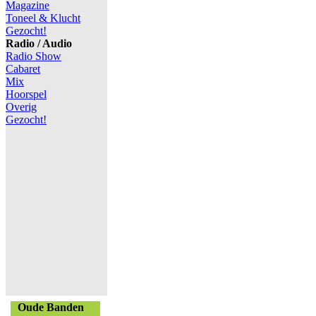
Magazine
Toneel & Klucht
Gezocht!
Radio / Audio
Radio Show
Cabaret
Mix
Hoorspel
Overig
Gezocht!
Oude Banden