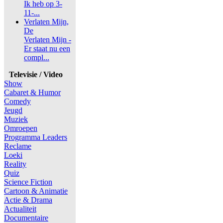
Ik heb op 3-
11-...
Verlaten Mijn,
De
Verlaten Mijn -
Er staat nu een
compl...
Televisie / Video
Show
Cabaret & Humor
Comedy
Jeugd
Muziek
Omroepen
Programma Leaders
Reclame
Loeki
Reality
Quiz
Science Fiction
Cartoon & Animatie
Actie & Drama
Actualiteit
Documentaire