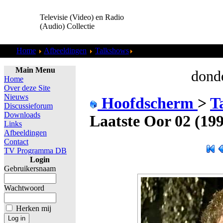
Televisie (Video) en Radio
(Audio) Collectie
Home
Afbeeldingen
Talkshows
Het Laatste Oor 02 (1999) (
Main Menu
donde
Home
Over deze Site
Nieuws
Hoofdscherm
>
T
Discussieforum
Downloads
Laatste Oor 02 (199
Links
Afbeeldingen
Contact
TV Programma DB
Login
Gebruikersnaam
Wachtwoord
Herken mij