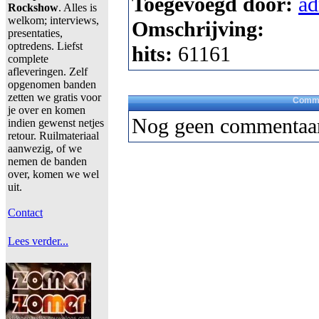
Toegevoegd door:
a
Rockshow
. Alles is
welkom; interviews,
Omschrijving:
presentaties,
optredens. Liefst
hits:
61161
complete
afleveringen. Zelf
opgenomen banden
zetten we gratis voor
Comme
je over en komen
Nog geen commentaar
indien gewenst netjes
retour. Ruilmateriaal
aanwezig, of we
nemen de banden
over, komen we wel
uit.
Contact
Lees verder...