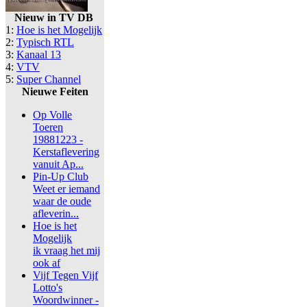
Nieuw in TV DB
1:
Hoe is het Mogelijk
2:
Typisch RTL
3:
Kanaal 13
4:
VTV
5:
Super Channel
Nieuwe Feiten
Op Volle
Toeren
19881223 -
Kerstaflevering
vanuit Ap...
Pin-Up Club
Weet er iemand
waar de oude
afleverin...
Hoe is het
Mogelijk
ik vraag het mij
ook af
Vijf Tegen Vijf
Lotto's
Woordwinner -