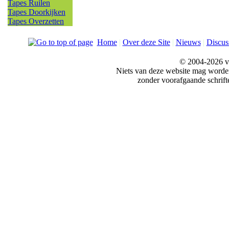
Tapes Ruilen
Tapes Doorkijken
Tapes Overzetten
Home
|
Over deze Site
|
Nieuws
|
Discus
© 2004-2026 v
Niets van deze website mag word
zonder voorafgaande schrift