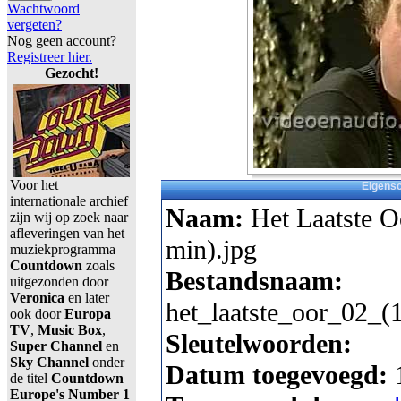
Wachtwoord
vergeten?
Nog geen account?
Registreer hier.
Gezocht!
Voor het
Eigens
internationale archief
Naam:
Het Laatste O
zijn wij op zoek naar
afleveringen van het
min).jpg
muziekprogramma
Countdown
zoals
Bestandsnaam:
uitgezonden door
Veronica
en later
het_laatste_oor_02_(
ook door
Europa
TV
,
Music Box
,
Sleutelwoorden:
Super Channel
en
Sky Channel
onder
Datum toegevoegd:
de titel
Countdown
Europe's Number 1