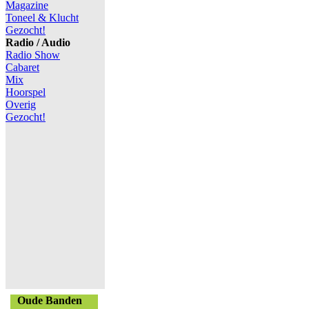
Magazine
Toneel & Klucht
Gezocht!
Radio / Audio
Radio Show
Cabaret
Mix
Hoorspel
Overig
Gezocht!
Oude Banden