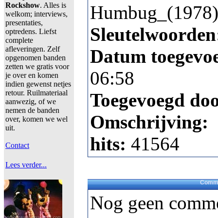
Rockshow
. Alles is
Humbug_(1978)
welkom; interviews,
presentaties,
Sleutelwoorden
optredens. Liefst
complete
afleveringen. Zelf
Datum toegevo
opgenomen banden
zetten we gratis voor
06:58
je over en komen
indien gewenst netjes
retour. Ruilmateriaal
Toegevoegd do
aanwezig, of we
nemen de banden
Omschrijving:
over, komen we wel
uit.
hits:
41564
Contact
Lees verder...
Comme
Nog geen comme