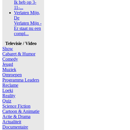
Ik heb op 3-
11-...
Verlaten Mijn,
De
Verlaten Mijn -
Er staat nu een
compl...
Televisie / Video
Show
Cabaret & Humor
Comedy
Jeugd
Muziek
Omroepen
Programma Leaders
Reclame
Loeki
Reality
Quiz
Science Fiction
Cartoon & Animatie
Actie & Drama
Actualiteit
Documentaire