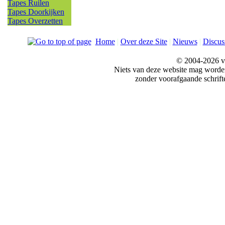
Tapes Ruilen
Tapes Doorkijken
Tapes Overzetten
Home
|
Over deze Site
|
Nieuws
|
Discus
© 2004-2026 v
Niets van deze website mag word
zonder voorafgaande schrift