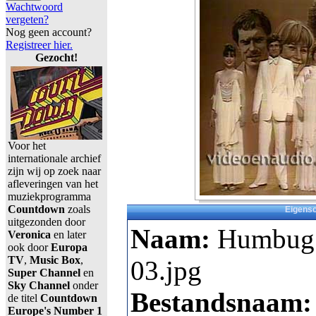
Wachtwoord
vergeten?
Nog geen account?
Registreer hier.
Gezocht!
Voor het
internationale archief
zijn wij op zoek naar
afleveringen van het
muziekprogramma
Countdown
zoals
Eigens
uitgezonden door
Naam:
Humbug 
Veronica
en later
ook door
Europa
TV
,
Music Box
,
03.jpg
Super Channel
en
Sky Channel
onder
Bestandsnaam:
de titel
Countdown
Europe's Number 1