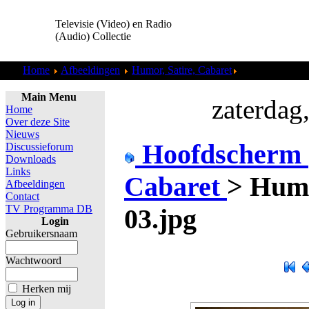
Televisie (Video) en Radio
(Audio) Collectie
Home
Afbeeldingen
Humor, Satire, Cabaret
Humbug (1978) 
Main Menu
zaterdag
Home
Over deze Site
Nieuws
Hoofdscherm
Discussieforum
Downloads
Links
Cabaret
>
Humb
Afbeeldingen
Contact
TV Programma DB
03.jpg
Login
Gebruikersnaam
Wachtwoord
Herken mij