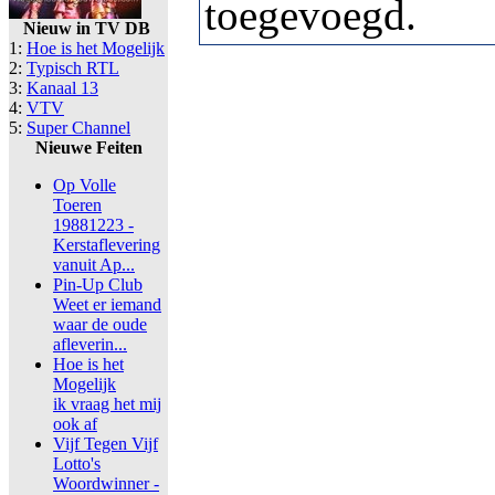
toegevoegd.
Nieuw in TV DB
1:
Hoe is het Mogelijk
2:
Typisch RTL
3:
Kanaal 13
4:
VTV
5:
Super Channel
Nieuwe Feiten
Op Volle
Toeren
19881223 -
Kerstaflevering
vanuit Ap...
Pin-Up Club
Weet er iemand
waar de oude
afleverin...
Hoe is het
Mogelijk
ik vraag het mij
ook af
Vijf Tegen Vijf
Lotto's
Woordwinner -