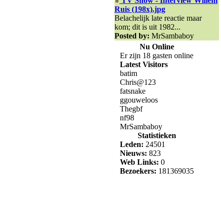
TV Show - Interview Willem
Ruis (198x).jpg
Belachelijk late reactie maar
kom; dit is uit 1982...
Posted by:
MrSambaboy
Nu Online
Er zijn 18 gasten online
Latest Visitors
batim
Chris@123
fatsnake
ggouweloos
Thegbf
nf98
MrSambaboy
Statistieken
Leden:
24501
Nieuws:
823
Web Links:
0
Bezoekers:
181369035