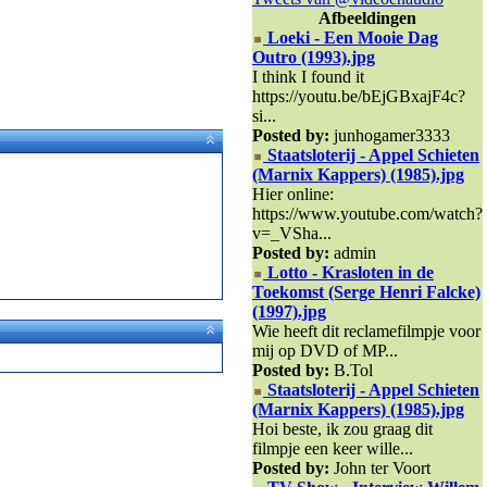
Afbeeldingen
Loeki - Een Mooie Dag
Outro (1993).jpg
I think I found it
https://youtu.be/bEjGBxajF4c?
si...
Posted by:
junhogamer3333
Staatsloterij - Appel Schieten
(Marnix Kappers) (1985).jpg
Hier online:
https://www.youtube.com/watch?
v=_VSha...
Posted by:
admin
Lotto - Krasloten in de
Toekomst (Serge Henri Falcke)
(1997).jpg
Wie heeft dit reclamefilmpje voor
mij op DVD of MP...
Posted by:
B.Tol
Staatsloterij - Appel Schieten
(Marnix Kappers) (1985).jpg
Hoi beste, ik zou graag dit
filmpje een keer wille...
Posted by:
John ter Voort