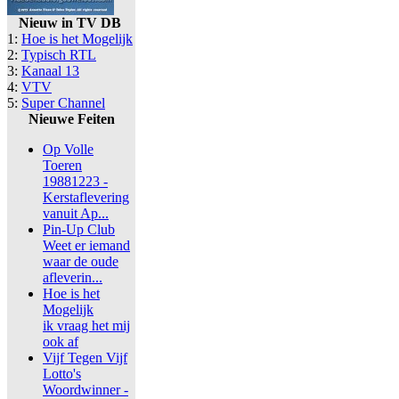
Nieuw in TV DB
1:
Hoe is het Mogelijk
2:
Typisch RTL
3:
Kanaal 13
4:
VTV
5:
Super Channel
Nieuwe Feiten
Op Volle
Toeren
19881223 -
Kerstaflevering
vanuit Ap...
Pin-Up Club
Weet er iemand
waar de oude
afleverin...
Hoe is het
Mogelijk
ik vraag het mij
ook af
Vijf Tegen Vijf
Lotto's
Woordwinner -