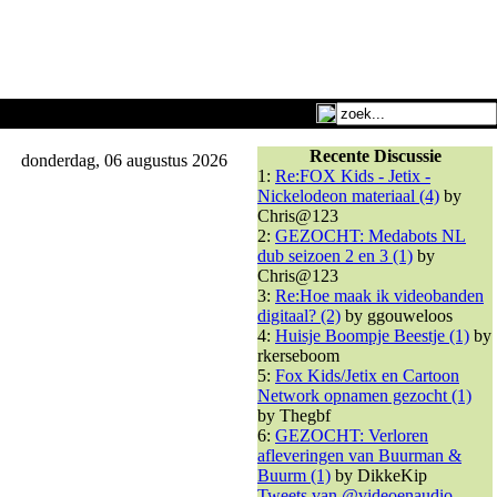
Recente Discussie
donderdag, 06 augustus 2026
1:
Re:FOX Kids - Jetix -
Nickelodeon materiaal (4)
by
Chris@123
2:
GEZOCHT: Medabots NL
dub seizoen 2 en 3 (1)
by
Chris@123
3:
Re:Hoe maak ik videobanden
digitaal? (2)
by ggouweloos
4:
Huisje Boompje Beestje (1)
by
rkerseboom
5:
Fox Kids/Jetix en Cartoon
Network opnamen gezocht (1)
by Thegbf
6:
GEZOCHT: Verloren
afleveringen van Buurman &
Buurm (1)
by DikkeKip
Tweets van @videoenaudio