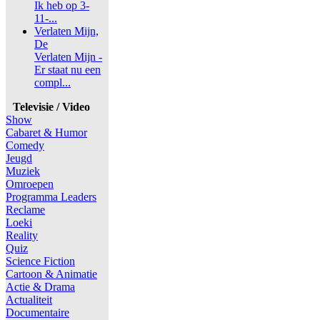
Ik heb op 3-
11-...
Verlaten Mijn,
De
Verlaten Mijn -
Er staat nu een
compl...
Televisie / Video
Show
Cabaret & Humor
Comedy
Jeugd
Muziek
Omroepen
Programma Leaders
Reclame
Loeki
Reality
Quiz
Science Fiction
Cartoon & Animatie
Actie & Drama
Actualiteit
Documentaire