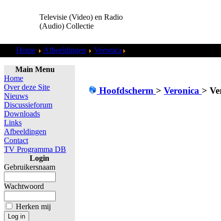
Televisie (Video) en Radio
(Audio) Collectie
Home
Afbeeldingen
Veronica
Veronica - Leader - Man Naar
Main Menu
Home
Over deze Site
Hoofdscherm
>
Veronica
>
Ve
Nieuws
Discussieforum
Downloads
Links
Afbeeldingen
Contact
TV Programma DB
Login
Gebruikersnaam
Wachtwoord
Herken mij