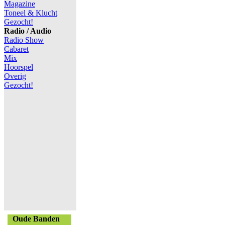
Magazine
Toneel & Klucht
Gezocht!
Radio / Audio
Radio Show
Cabaret
Mix
Hoorspel
Overig
Gezocht!
Oude Banden