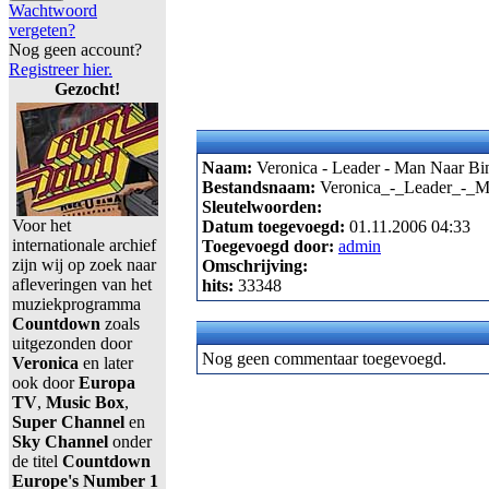
Wachtwoord
vergeten?
Nog geen account?
Registreer hier.
Gezocht!
Naam:
Veronica - Leader - Man Naar Bi
Bestandsnaam:
Veronica_-_Leader_-_M
Sleutelwoorden:
Voor het
Datum toegevoegd:
01.11.2006 04:33
internationale archief
Toegevoegd door:
admin
zijn wij op zoek naar
Omschrijving:
afleveringen van het
hits:
33348
muziekprogramma
Countdown
zoals
uitgezonden door
Nog geen commentaar toegevoegd.
Veronica
en later
ook door
Europa
TV
,
Music Box
,
Super Channel
en
Sky Channel
onder
de titel
Countdown
Europe's Number 1