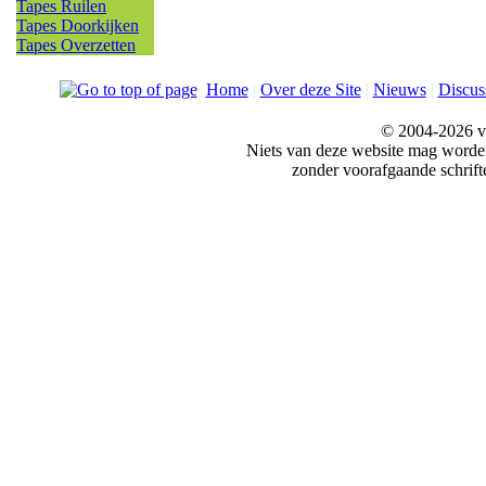
Tapes Ruilen
Tapes Doorkijken
Tapes Overzetten
Home
|
Over deze Site
|
Nieuws
|
Discus
© 2004-2026 v
Niets van deze website mag word
zonder voorafgaande schrift