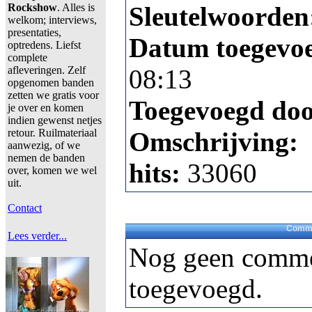
Rockshow
. Alles is
Sleutelwoorden
welkom; interviews,
presentaties,
Datum toegevo
optredens. Liefst
complete
afleveringen. Zelf
08:13
opgenomen banden
zetten we gratis voor
Toegevoegd do
je over en komen
indien gewenst netjes
retour. Ruilmateriaal
Omschrijving:
aanwezig, of we
nemen de banden
hits:
33060
over, komen we wel
uit.
Contact
Comme
Lees verder...
Nog geen comme
toegevoegd.