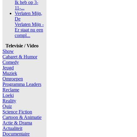
Ik heb op 3-
11-...
Verlaten Mijn,
De
Verlaten Mijn -
Er staat nu een
compl...
Televisie / Video
Show
Cabaret & Humor
Comedy
Jeugd
Muziek
Omroepen
Programma Leaders
Reclame
Loeki
Reality
Quiz
Science Fiction
Cartoon & Animatie
Actie & Drama
Actualiteit
Documentaire