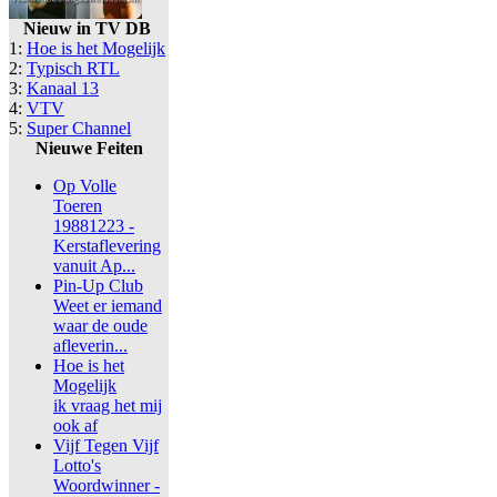
Nieuw in TV DB
1:
Hoe is het Mogelijk
2:
Typisch RTL
3:
Kanaal 13
4:
VTV
5:
Super Channel
Nieuwe Feiten
Op Volle
Toeren
19881223 -
Kerstaflevering
vanuit Ap...
Pin-Up Club
Weet er iemand
waar de oude
afleverin...
Hoe is het
Mogelijk
ik vraag het mij
ook af
Vijf Tegen Vijf
Lotto's
Woordwinner -