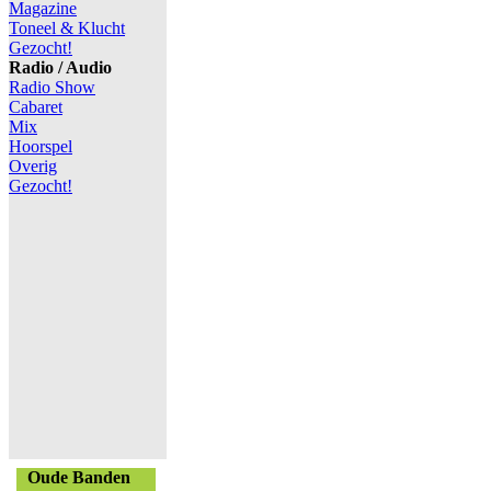
Magazine
Toneel & Klucht
Gezocht!
Radio / Audio
Radio Show
Cabaret
Mix
Hoorspel
Overig
Gezocht!
Oude Banden