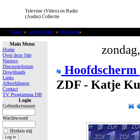
Televisie (Video) en Radio
(Audio) Collectie
Home
Afbeeldingen
Duitsland
ZDF - Katje Kunne (199x).j
Main Menu
zondag,
Home
Over deze Site
Nieuws
Hoofdscherm
Discussieforum
Downloads
Links
ZDF - Katje Ku
Afbeeldingen
Contact
TV Programma DB
Login
Gebruikersnaam
Wachtwoord
Herken mij