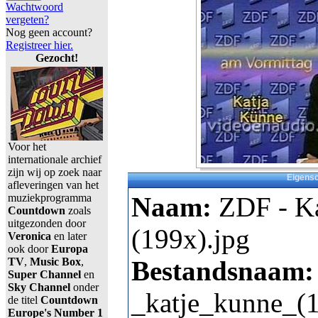
Wachtwoord
vergeten?
Nog geen account?
Registreer hier.
Gezocht!
Voor het
internationale archief
zijn wij op zoek naar
Eigens
afleveringen van het
muziekprogramma
Naam:
ZDF - K
Countdown
zoals
uitgezonden door
(199x).jpg
Veronica
en later
ook door
Europa
TV
,
Music Box
,
Bestandsnaam
Super Channel
en
Sky Channel
onder
_katje_kunne_(
de titel
Countdown
Europe's Number 1